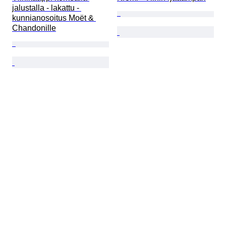
jalustalla - lakattu - 
kunnianosoitus Moët & 
Chandonille