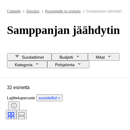
Catawiki
Sisustus
Ruoanlaitto ja ruokailu
Samppanjan jäähdytin
Samppanjan jäähdytin
Suodattimet
Budjetti
Mitat
Kategoria
Pohjahinta
Lopetuspäivämäärä
Sijainti
Merkki
Esine
Alkuperämaa
32 esinettä
Materiaali
Kunto
Ajanjakso
Tyylisuuntaus
Väri
Lajitteluperuste
suositellut
Aikakausi
Tekijä