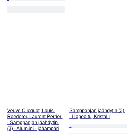
Veuve Clicquot, Louis 
Samppanjan jäähdytin (3) 
Roederer, Laurent-Perrier 
- Hopeoitu, Kristalli
- Samppanjan jäähdytin 
(3) - Alumiini - jääämpäri