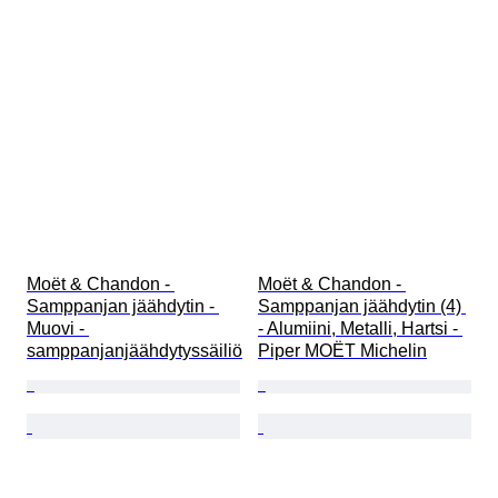
Moët & Chandon - 
Moët & Chandon - 
Samppanjan jäähdytin - 
Samppanjan jäähdytin (4) 
Muovi - 
- Alumiini, Metalli, Hartsi - 
samppanjanjäähdytyssäiliö
Piper MOËT Michelin