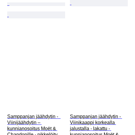
Samppanjan jäähdytin -  
Samppanjan jäähdytin - 
Viinijäähdytin – 
Viinikaappi korkealla 
kunnianosoitus Moët & 
jalustalla - lakattu - 
Chandonille - nikkelöity
kunnianosoitus Moët & 