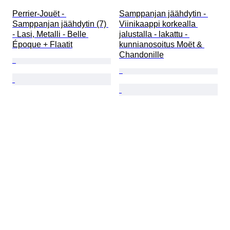
Perrier-Jouët - 
Samppanjan jäähdytin - 
Samppanjan jäähdytin (7) 
Viinikaappi korkealla 
- Lasi, Metalli - Belle 
jalustalla - lakattu - 
Époque + Flaatit
kunnianosoitus Moët & 
Chandonille