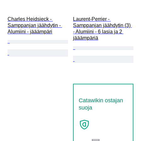
Charles Heidsieck - 
Laurent-Perrier - 
Samppanjan jäähdytin - 
Samppanjan jäähdytin (3) 
Alumiini - jääämpäri
- Alumiini - 6 lasia ja 2 
jääämpäriä
Catawikin ostajan
suoja