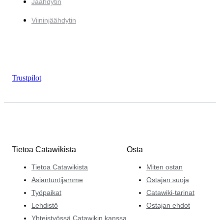
Jäähdytin
Viininjäähdytin
Trustpilot
Tietoa Catawikista
Osta
Tietoa Catawikista
Miten ostan
Asiantuntijamme
Ostajan suoja
Työpaikat
Catawiki-tarinat
Lehdistö
Ostajan ehdot
Yhteistyössä Catawikin kanssa