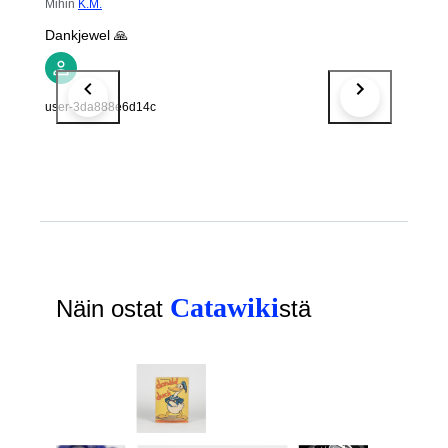
Mihin
K.M.
Dankjewel 🙏
user-3da888e6d14c
Catawiki
Näin ostat
stä