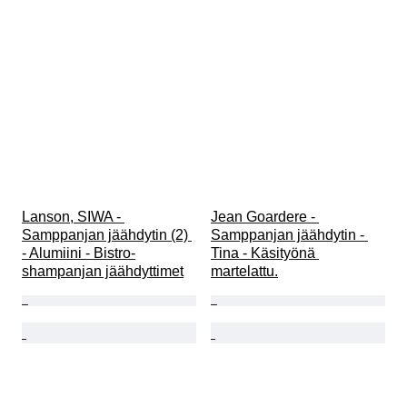
Lanson, SIWA - 
Jean Goardere - 
Samppanjan jäähdytin (2) 
Samppanjan jäähdytin - 
- Alumiini - Bistro-
Tina - Käsityönä 
shampanjan jäähdyttimet
martelattu.