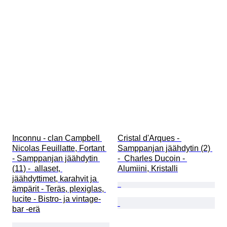
Inconnu - clan Campbell 
Cristal d'Arques - 
Nicolas Feuillatte, Fortant 
Samppanjan jäähdytin (2) 
- Samppanjan jäähdytin 
-  Charles Ducoin - 
(11) -  allaset, 
Alumiini, Kristalli
jäähdyttimet, karahvit ja 
ämpärit - Teräs, plexiglas, 
lucite - Bistro- ja vintage-
bar -erä