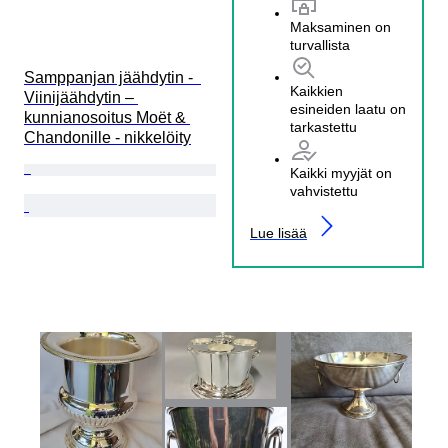
Maksaminen on
turvallista
Samppanjan jäähdytin -  
Kaikkien
Viinijäähdytin – 
esineiden laatu on
kunnianosoitus Moët & 
tarkastettu
Chandonille - nikkelöity
Kaikki myyjät on
vahvistettu
Lue lisää