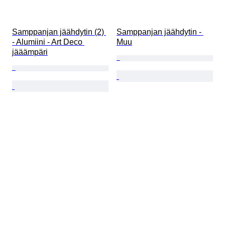
Samppanjan jäähdytin (2) 
Samppanjan jäähdytin - 
- Alumiini - Art Deco 
Muu
jääämpäri