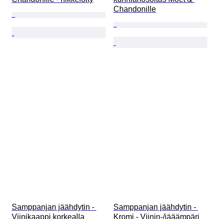
Chandonille
Samppanjan jäähdytin - 
Samppanjan jäähdytin - 
Viinikaappi korkealla 
Kromi - Viinin-/jääämpäri