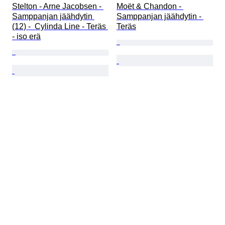
Stelton - Arne Jacobsen - 
Moët & Chandon - 
Samppanjan jäähdytin 
Samppanjan jäähdytin - 
(12) -  Cylinda Line - Teräs 
Teräs
- iso erä