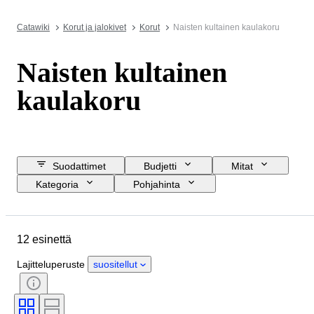
Catawiki
Korut ja jalokivet
Korut
Naisten kultainen kaulakoru
Naisten kultainen
kaulakoru
Suodattimet
Budjetti
Mitat
Kategoria
Pohjahinta
Lopetuspäivämäärä
Sijainti
Merkki
Esine
Alkuperämaa
12 esinettä
Sukupuoli
Kunto
Ajanjakso
Kivi
Sertifiointi
Lajitteluperuste
suositellut
Tyylisuuntaus
Leikkaus
Aikakausi