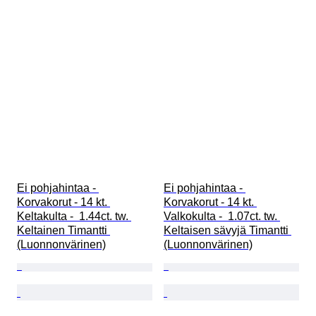
Ei pohjahintaa - 
Ei pohjahintaa - 
Korvakorut - 14 kt. 
Korvakorut - 14 kt. 
Keltakulta -  1.44ct. tw. 
Valkokulta -  1.07ct. tw. 
Keltainen Timantti 
Keltaisen sävyjä Timantti 
(Luonnonvärinen)
(Luonnonvärinen)