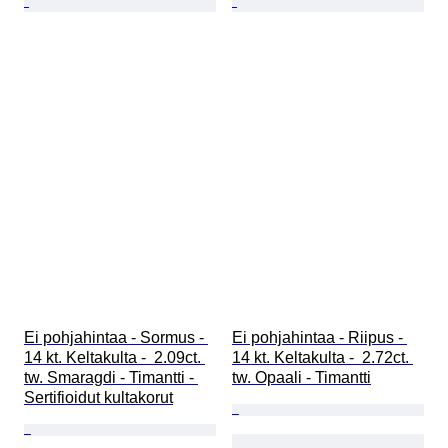
Ei pohjahintaa - Sormus - 
Ei pohjahintaa - Riipus - 
14 kt. Keltakulta -  2.09ct. 
14 kt. Keltakulta -  2.72ct. 
tw. Smaragdi - Timantti - 
tw. Opaali - Timantti
Sertifioidut kultakorut