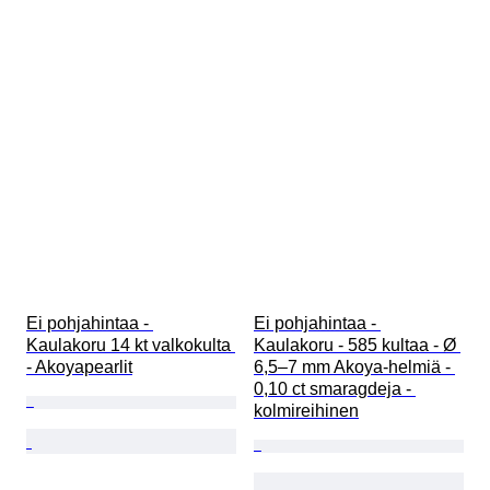
Ei pohjahintaa - 
Ei pohjahintaa - 
Kaulakoru 14 kt valkokulta 
Kaulakoru - 585 kultaa - Ø 
- Akoyapearlit
6,5–7 mm Akoya-helmiä - 
0,10 ct smaragdeja - 
kolmireihinen