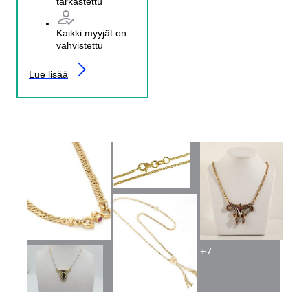
tarkastettu
Kaikki myyjät on
vahvistettu
Lue lisää
+
7