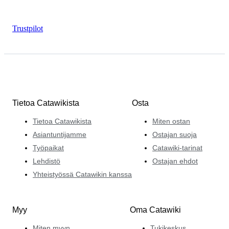
Trustpilot
Tietoa Catawikista
Osta
Tietoa Catawikista
Miten ostan
Asiantuntijamme
Ostajan suoja
Työpaikat
Catawiki-tarinat
Lehdistö
Ostajan ehdot
Yhteistyössä Catawikin kanssa
Myy
Oma Catawiki
Miten myyn
Tukikeskus