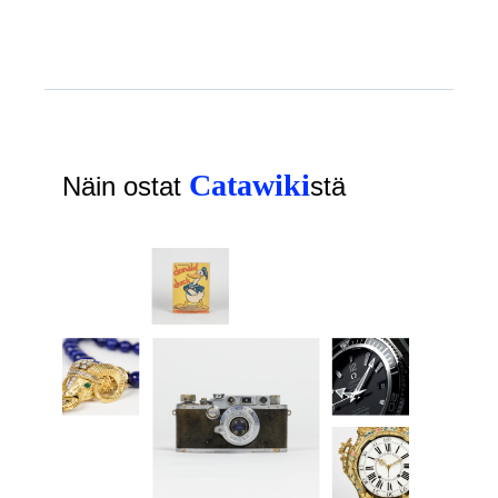
Catawiki
Näin ostat
stä