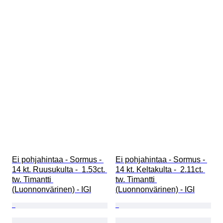
Ei pohjahintaa - Sormus - 
Ei pohjahintaa - Sormus - 
14 kt. Ruusukulta -  1.53ct. 
14 kt. Keltakulta -  2.11ct. 
tw. Timantti 
tw. Timantti 
(Luonnonvärinen) - IGI
(Luonnonvärinen) - IGI