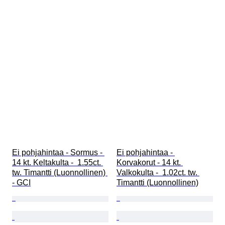
Ei pohjahintaa - Sormus - 
Ei pohjahintaa - 
14 kt. Keltakulta -  1.55ct. 
Korvakorut - 14 kt. 
tw. Timantti (Luonnollinen) 
Valkokulta -  1.02ct. tw. 
- GCI
Timantti (Luonnollinen)