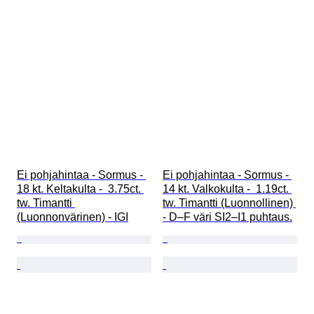
Ei pohjahintaa - Sormus - 
Ei pohjahintaa - Sormus - 
18 kt. Keltakulta -  3.75ct. 
14 kt. Valkokulta -  1.19ct. 
tw. Timantti 
tw. Timantti (Luonnollinen) 
(Luonnonvärinen) - IGI
- D–F väri SI2–I1 puhtaus.