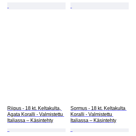
Riipus - 18 kt. Keltakulta, 
Sormus - 18 kt. Keltakulta 
Agata Koralli - Valmistettu 
Koralli - Valmistettu 
Italiassa – Käsintehty
Italiassa – Käsintehty