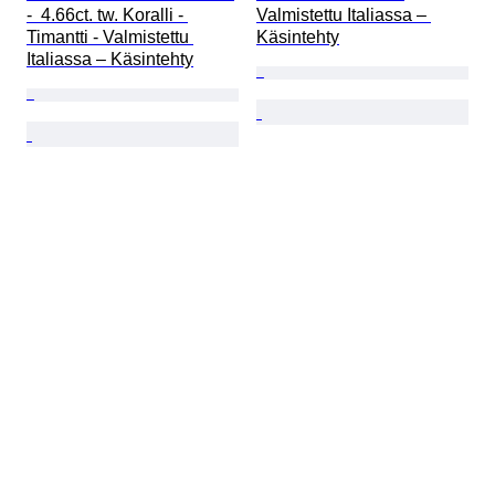
-  4.66ct. tw. Koralli - 
Valmistettu Italiassa – 
Timantti - Valmistettu 
Käsintehty
Italiassa – Käsintehty