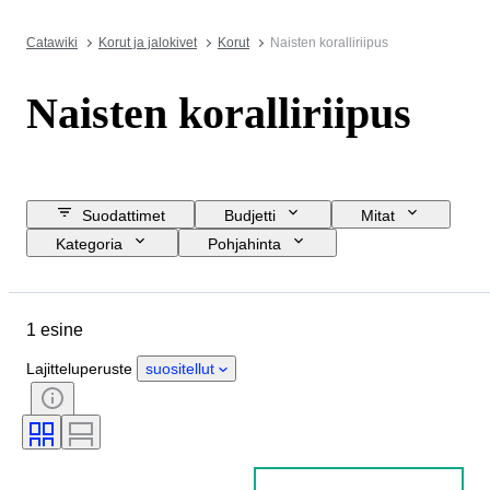
Catawiki
Korut ja jalokivet
Korut
Naisten koralliriipus
Naisten koralliriipus
Suodattimet
Budjetti
Mitat
Kategoria
Pohjahinta
Lopetuspäivämäärä
Sijainti
Esine
Alkuperämaa
1 esine
Materiaali
Sukupuoli
Kunto
Kivi
Sertifiointi
Hienous
Lajitteluperuste
suositellut
Aikakausi