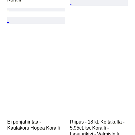
Ei pohjahintaa - 
Riipus - 18 kt. Keltakulta -  
Kaulakoru Hopea Koralli
5.95ct. tw. Koralli - 
Lasuurikivi - Valmistettu 