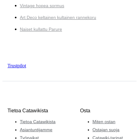
Vintage hopea sormus
Art Deco keltainen kultainen rannekoru
Naiset kullattu Parure
Trustpilot
Tietoa Catawikista
Osta
Tietoa Catawikista
Miten ostan
Asiantuntijamme
Ostajan suoja
Työpaikat
Catawiki-tarinat