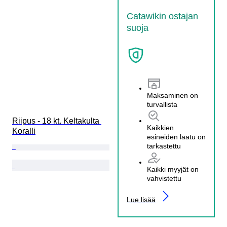
Catawikin ostajan
suoja
Maksaminen on
turvallista
Riipus - 18 kt. Keltakulta 
Kaikkien
Koralli
esineiden laatu on
tarkastettu
Kaikki myyjät on
vahvistettu
Lue lisää