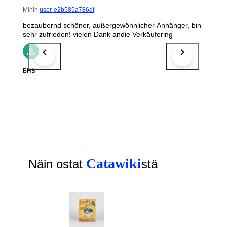
Mihin
user-e2b585a786df
bezaubernd schöner, außergewöhnlicher Anhänger, bin
sehr zufrieden! vielen Dank andie Verkäufering
BHB
Catawiki
Näin ostat
stä