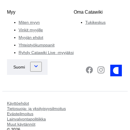
Myy
Oma Catawiki
Miten myyn
Tukikeskus
Vinkit myyjille
Myyjän ehdot
Yhteistyökumppanit
Ryhdy Catawiki Live -myyjäksi
Käyttöehdot
Tietosuoja- ja yksityisyysilmoitus
Evästeilmoitus
Lainvalvontapolitiikka
Muut käytännöt
©
2026