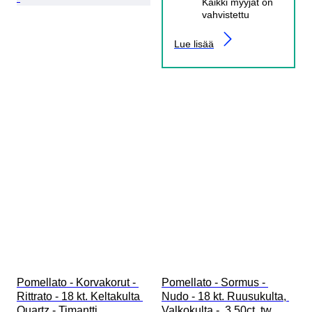
Kaikki myyjät on
vahvistettu
Lue lisää
Pomellato - Korvakorut - 
Pomellato - Sormus - 
Rittrato - 18 kt. Keltakulta 
Nudo - 18 kt. Ruusukulta, 
Quartz - Timantti
Valkokulta -  3.50ct. tw. 