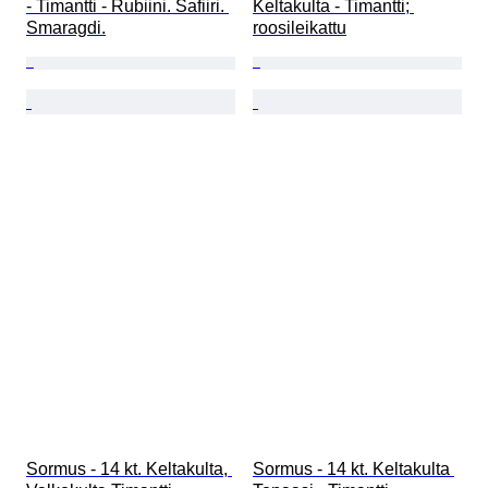
- Timantti - Rubiini. Safiiri. 
Keltakulta - Timantti; 
Smaragdi.
roosileikattu
Sormus - 14 kt. Keltakulta, 
Sormus - 14 kt. Keltakulta 