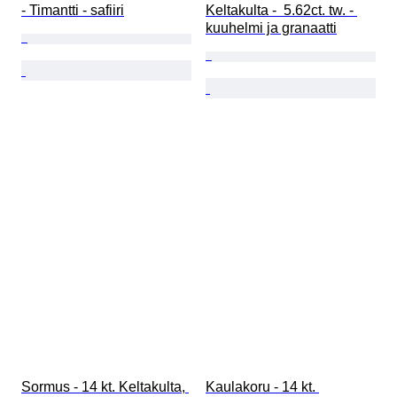
- Timantti - safiiri
Keltakulta -  5.62ct. tw. - 
kuuhelmi ja granaatti
Sormus - 14 kt. Keltakulta, 
Kaulakoru - 14 kt. 