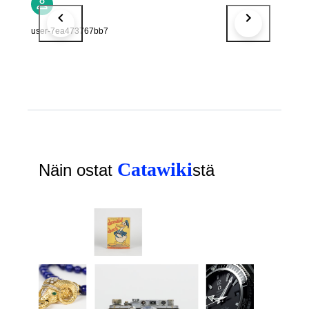
user-7ea473767bb7
Catawiki
Näin ostat
stä