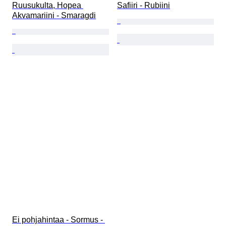
Ruusukulta, Hopea 
Safiiri - Rubiini
Akvamariini - Smaragdi
Ei pohjahintaa - Sormus - 