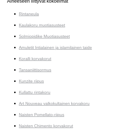
Aiheeseen liittyvät kokoelmat
Rintaneula
Kaulakoru muotiasusteet
Solmiopidike Muotiasusteet
Amuletit Intialainen ja islamilainen taide
Koralli korvakorut
Tansaniittisormus
Kunzite riipus
Kullattu rintakoru
Art Nouveau valkokultainen korvakoru
Naisten Pomellato-riipus
Naisten Chimento korvakorut