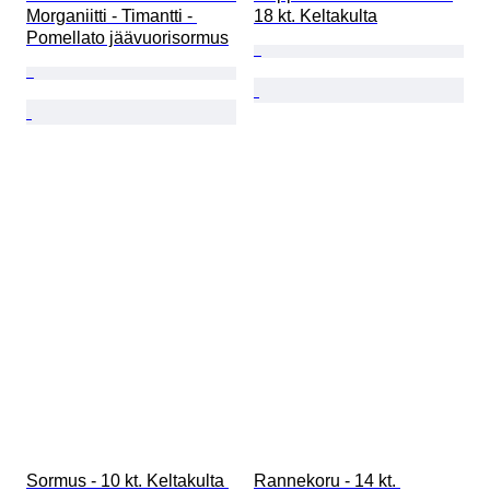
Morganiitti - Timantti - 
18 kt. Keltakulta
Pomellato jäävuorisormus
Sormus - 10 kt. Keltakulta 
Rannekoru - 14 kt. 