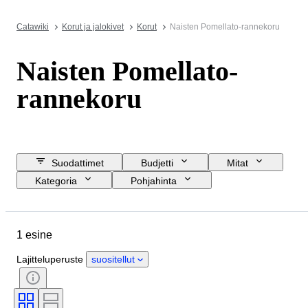
Catawiki
Korut ja jalokivet
Korut
Naisten Pomellato-rannekoru
Naisten Pomellato-
rannekoru
Suodattimet
Budjetti
Mitat
Kategoria
Pohjahinta
Lopetuspäivämäärä
Sijainti
Merkki
Esine
Alkuperämaa
1 esine
Materiaali
Sukupuoli
Kunto
Sertifiointi
Hienous
Lajitteluperuste
suositellut
Esineen koko
Aikakausi