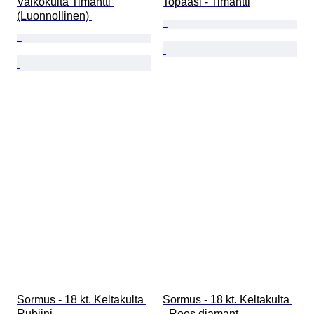
Valkokulta Timantti 
Topaasi - Timantti
(Luonnollinen) 
Sormus - 18 kt. Keltakulta 
Sormus - 18 kt. Keltakulta 
Rubiini
- Roos diamant