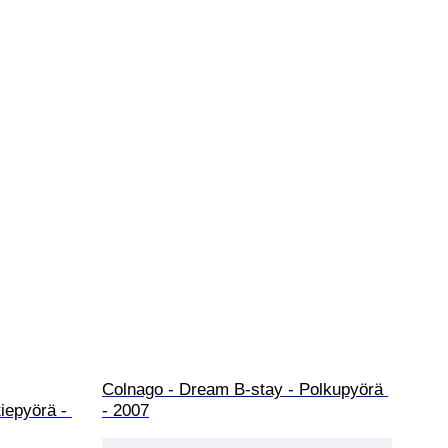
Colnago - Dream B-stay - Polkupyörä 
epyörä - 
- 2007