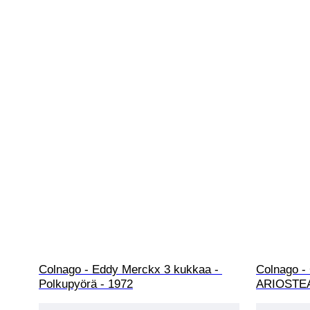
Colnago - Eddy Merckx 3 kukkaa - 
Colnago 
Polkupyörä - 1972
ARIOSTEA 