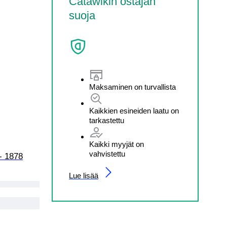
Catawikin ostajan
suoja
Maksaminen on turvallista
Kaikkien esineiden laatu on
tarkastettu
Kaikki myyjät on
vahvistettu
- 1878
Lue lisää