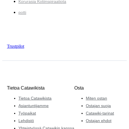
Korurasia Kotiinspiraatiota
potti
Trustpilot
Tietoa Catawikista
Osta
Tietoa Catawikista
Miten ostan
Asiantuntijamme
Ostajan suoja
Työpaikat
Catawiki-tarinat
Lehdistö
Ostajan ehdot
Yhteistyössä Catawikin kanssa