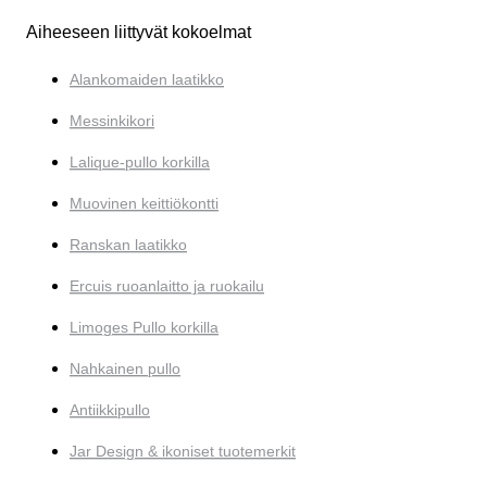
Aiheeseen liittyvät kokoelmat
Alankomaiden laatikko
Messinkikori
Lalique-pullo korkilla
Muovinen keittiökontti
Ranskan laatikko
Ercuis ruoanlaitto ja ruokailu
Limoges Pullo korkilla
Nahkainen pullo
Antiikkipullo
Jar Design & ikoniset tuotemerkit