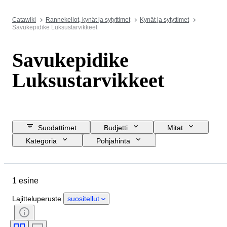
Catawiki
Rannekellot, kynät ja sytyttimet
Kynät ja sytyttimet
Savukepidike Luksustarvikkeet
Savukepidike
Luksustarvikkeet
Suodattimet
Budjetti
Mitat
Kategoria
Pohjahinta
Lopetuspäivämäärä
Sijainti
Esine
Alkuperämaa
1 esine
Materiaali
Kunto
Ajanjakso
Tyylisuuntaus
Väri
Lajitteluperuste
suositellut
Aikakausi