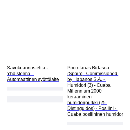
Savukeannostelija - 
Porcelanas Bidasoa 
Yhdistelmä - 
(Spain) - Commissioned 
Automaattinen syöttölaite
by Habanos S.A. - 
Humidori (3) - Cuaba 
Millennium 2000 
keraaminen 
humidoripurkki (25 
Distinguidos) - Posliini - 
Cuaba posliininen humidor