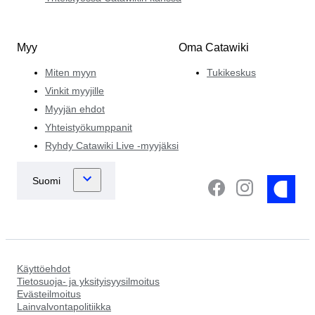
Myy
Oma Catawiki
Miten myyn
Tukikeskus
Vinkit myyjille
Myyjän ehdot
Yhteistyökumppanit
Ryhdy Catawiki Live -myyjäksi
Käyttöehdot
Tietosuoja- ja yksityisyysilmoitus
Evästeilmoitus
Lainvalvontapolitiikka