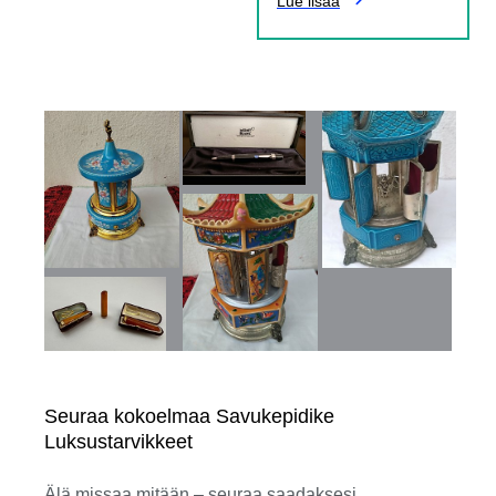
Lue lisää
Seuraa kokoelmaa Savukepidike
Luksustarvikkeet
Älä missaa mitään – seuraa saadaksesi