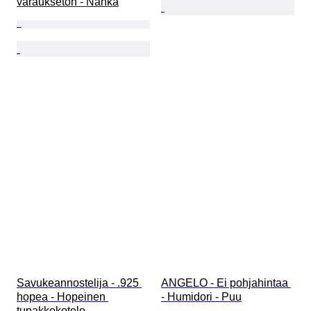
varaukseton - Nahka
Savukeannostelija - .925 
ANGELO - Ei pohjahintaa 
hopea - Hopeinen 
- Humidori - Puu
tupakkokotelo