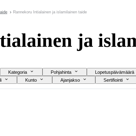
taide
Rannekoru Intialainen ja islamilainen taide
ialainen ja islam
Kategoria
Pohjahinta
Lopetuspäivämäärä
i
Kunto
Ajanjakso
Sertifiointi