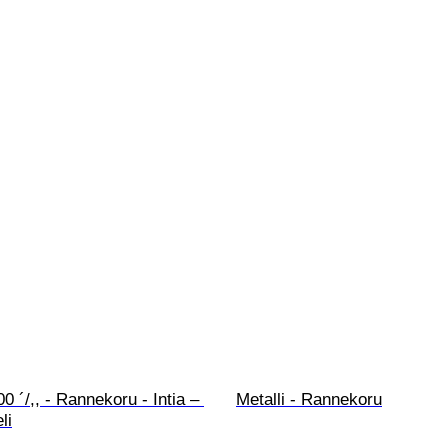
0 ´/,, - Rannekoru - Intia – 
Metalli - Rannekoru
li