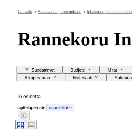
Catawiki
Aasialainen ja heimotaide
Intialainen ja islamilainen 
Rannekoru Int
Suodattimet
Budjetti
Mitat
Alkuperämaa
Materiaali
Sukupuol
Kulttuuri
16 esinettä
Lajitteluperuste
suositellut