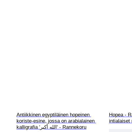
Antiikkinen egyptiläinen hopeinen 
Hopea - R
koriste-esine, jossa on arabialainen 
intialaiset
kalligrafia 'الله أكبر' - Rannekoru