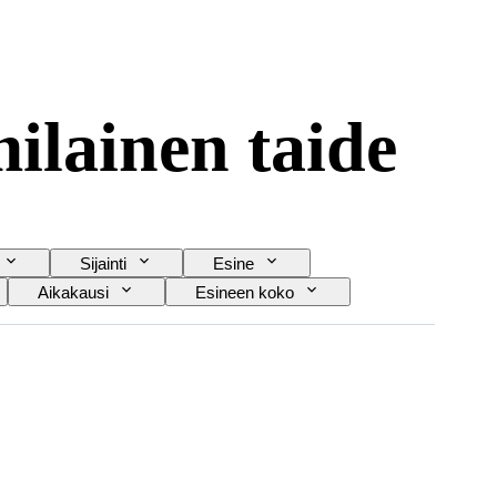
ilainen taide
Sijainti
Esine
Aikakausi
Esineen koko