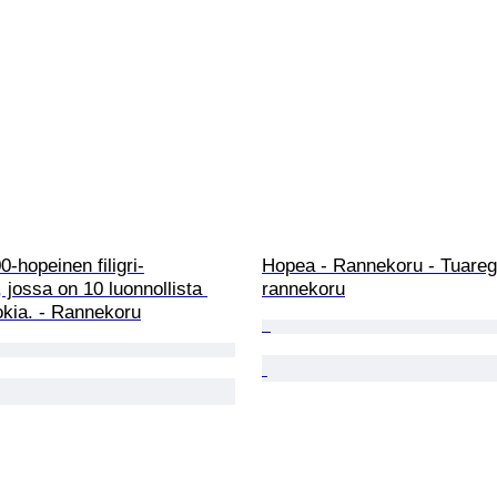
0-hopeinen filigri-
Hopea - Rannekoru - Tuareg
 jossa on 10 luonnollista 
rannekoru
okia. - Rannekoru