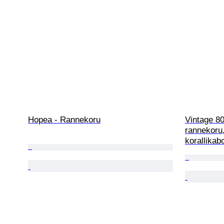
Hopea - Rannekoru
Vintage 80
rannekoru,
korallikab