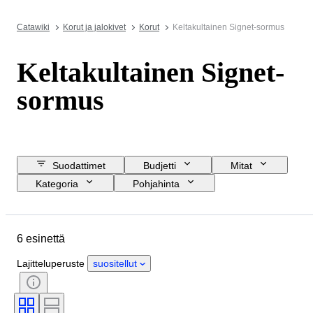
Catawiki
Korut ja jalokivet
Korut
Keltakultainen Signet-sormus
Keltakultainen Signet-
sormus
Suodattimet
Budjetti
Mitat
Kategoria
Pohjahinta
Lopetuspäivämäärä
Sijainti
Esine
Alkuperämaa
6 esinettä
Materiaali
Sukupuoli
Kunto
Ajanjakso
Kivi
Sertifiointi
Lajitteluperuste
suositellut
Hienous
Tyylisuuntaus
Leikkaus
Esineen koko
Aikakausi