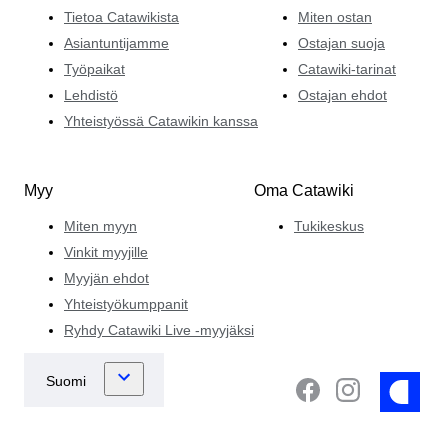
Tietoa Catawikista
Miten ostan
Asiantuntijamme
Ostajan suoja
Työpaikat
Catawiki-tarinat
Lehdistö
Ostajan ehdot
Yhteistyössä Catawikin kanssa
Myy
Oma Catawiki
Miten myyn
Tukikeskus
Vinkit myyjille
Myyjän ehdot
Yhteistyökumppanit
Ryhdy Catawiki Live -myyjäksi