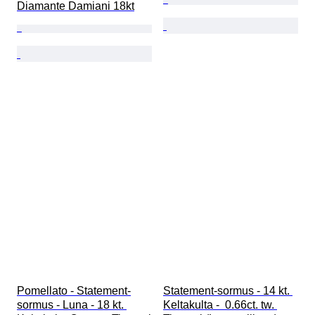
Diamante Damiani 18kt
Pomellato - Statement-
Statement-sormus - 14 kt. 
sormus - Luna - 18 kt. 
Keltakulta -  0.66ct. tw. 