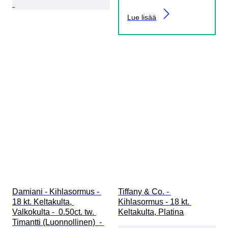
Lue lisää
Damiani - Kihlasormus - 
Tiffany & Co. - 
18 kt. Keltakulta, 
Kihlasormus - 18 kt. 
Valkokulta -  0.50ct. tw. 
Keltakulta, Platina
Timantti (Luonnollinen)  - 