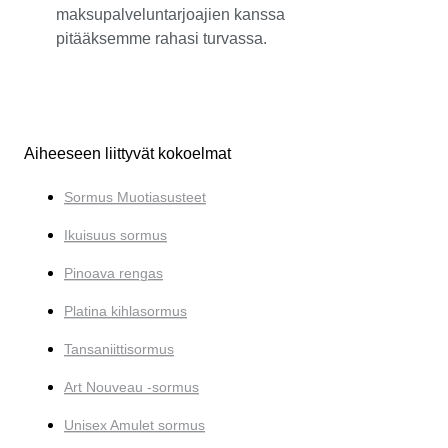
maksupalveluntarjoajien kanssa
pitääksemme rahasi turvassa.
Aiheeseen liittyvät kokoelmat
Sormus Muotiasusteet
Ikuisuus sormus
Pinoava rengas
Platina kihlasormus
Tansaniittisormus
Art Nouveau -sormus
Unisex Amulet sormus