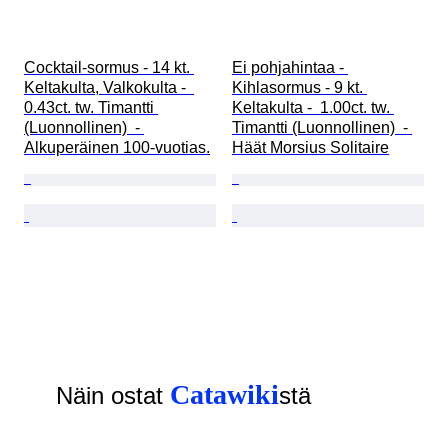
Cocktail-sormus - 14 kt. 
Ei pohjahintaa - 
Keltakulta, Valkokulta -  
Kihlasormus - 9 kt. 
0.43ct. tw. Timantti 
Keltakulta -  1.00ct. tw. 
(Luonnollinen)  - 
Timantti (Luonnollinen)  - 
Alkuperäinen 100-vuotias.
Häät Morsius Solitaire
Catawiki
Näin ostat
stä