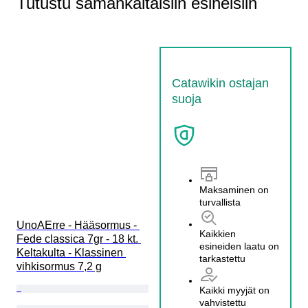
Tutustu samankaltaisiin esineisiin
Catawikin ostajan
suoja
Maksaminen on
turvallista
UnoAErre - Hääsormus - 
Kaikkien
Fede classica 7gr - 18 kt. 
esineiden laatu on
Keltakulta - Klassinen 
tarkastettu
vihkisormus 7,2 g
Kaikki myyjät on
vahvistettu