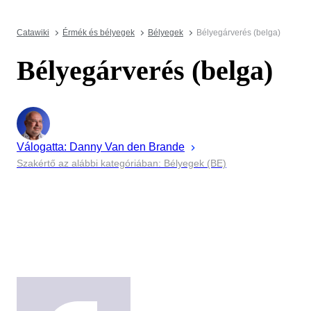
Catawiki
Érmék és bélyegek
Bélyegek
Bélyegárverés (belga)
Bélyegárverés (belga)
Válogatta:
Danny
Van den Brande
Szakértő az alábbi kategóriában: Bélyegek (BE)