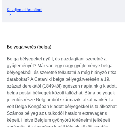
Kezdjen el árusítani
Bélyegárverés (belga)
Belga bélyegeket gyűjt, és gazdagítani szeretné a
gyűjteményét? Már van egy nagy gyűjteménye belga
bélyegekből, és szeretné felkutatni a még hiányzó ritka
darabokat? A Catawiki belga bélyegárverésén a 19.
század derekától (1849-től) egészen napjainkig kiadott
belga postai bélyegek között tallózhat. Bár a bélyegek
jelentős része Belgiumból származik, alkalmanként a
volt Belga Kongóban kiadott bélyegekkel is találkozhat.
Számos bélyeg az uralkodói hatalom extravagáns
képeit, illetve Belgium gyönyörű történelmi jelképeit
ábrázolja. Az árverésre kínált tételek között csodás