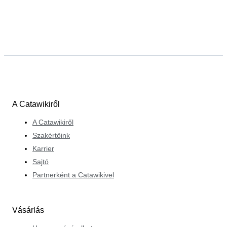
A Catawikiről
A Catawikiről
Szakértőink
Karrier
Sajtó
Partnerként a Catawikivel
Vásárlás