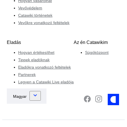
Hogyan vásárolhat
Vevővédelem
Catawiki történetek
Vevőkre vonatkozó feltételek
Eladás
Az én Catawikim
Hogyan értékesíthet
Súgóközpont
Tippek eladóknak
Eladókra vonatkozó feltételek
Partnerek
Legyen a Catawiki Live eladója