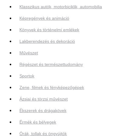
Klasszikus autók, motorbiciklik, automobilia
Képregények és animáció
Könyvek és történelmi emlékek
Lakberendezés és dekoráció
Művészet
Régészet és természettudomány
Sportok
Zene, filmek és fényképezőgépek
Ázsiai és törzsi művészet
Ékszerek és drágakövek
Érmék és bélyegek
Órák, tollak és öngyújtók