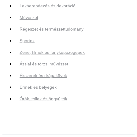
Lakberendezés és dekoráció
Művészet
Régészet és természettudomány
Sportok
Zene, filmek és fényképezőgépek
Ázsiai és törzsi művészet
Ékszerek és drágakövek
Érmék és bélyegek
Órák, tollak és öngyújtók