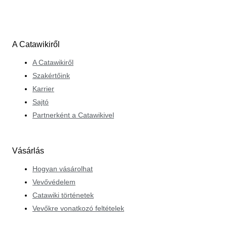
A Catawikiről
A Catawikiről
Szakértőink
Karrier
Sajtó
Partnerként a Catawikivel
Vásárlás
Hogyan vásárolhat
Vevővédelem
Catawiki történetek
Vevőkre vonatkozó feltételek