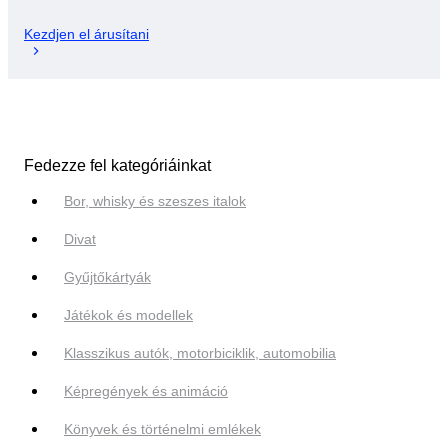
Kezdjen el árusítani
Fedezze fel kategóriáinkat
Bor, whisky és szeszes italok
Divat
Gyűjtőkártyák
Játékok és modellek
Klasszikus autók, motorbiciklik, automobilia
Képregények és animáció
Könyvek és történelmi emlékek