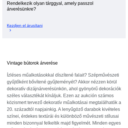
Rendelkezik olyan tárggyal, amely passzol
árverésünkre?
Kezdjen el árusítani
Vintage bútorok árverése
Ízléses műalkotásokkal díszítené falait? Szépművészeti
gyűjtőként bővítené gyűjteményét? Akkor nézzen körül
dekoratív dizájnárverésünkön, ahol gyönyörű dekorációk
széles választékát kínáljuk. Ezen az aukción számos
közismert tervező dekoratív műalkotásai megtalálhatók a
20. századtól napjainkig. A lenyűgöző darabok kivételes
színei, érdekes textúrái és különböző művészeti stílusai
minden bizonnyal felkeltik majd figyelmét. Minden egyes