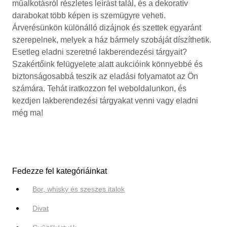
műalkotásról részletes leírást talál, és a dekoratív
darabokat több képen is szemügyre veheti.
Árverésünkön különálló dizájnok és szettek egyaránt
szerepelnek, melyek a ház bármely szobáját díszíthetik.
Esetleg eladni szeretné lakberendezési tárgyait?
Szakértőink felügyelete alatt aukcióink könnyebbé és
biztonságosabbá teszik az eladási folyamatot az Ön
számára. Tehát iratkozzon fel weboldalunkon, és
kezdjen lakberendezési tárgyakat venni vagy eladni
még ma!
Fedezze fel kategóriáinkat
Bor, whisky és szeszes italok
Divat