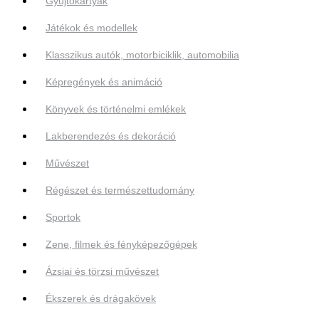
Gyűjtőkártyák
Játékok és modellek
Klasszikus autók, motorbiciklik, automobilia
Képregények és animáció
Könyvek és történelmi emlékek
Lakberendezés és dekoráció
Művészet
Régészet és természettudomány
Sportok
Zene, filmek és fényképezőgépek
Ázsiai és törzsi művészet
Ékszerek és drágakövek