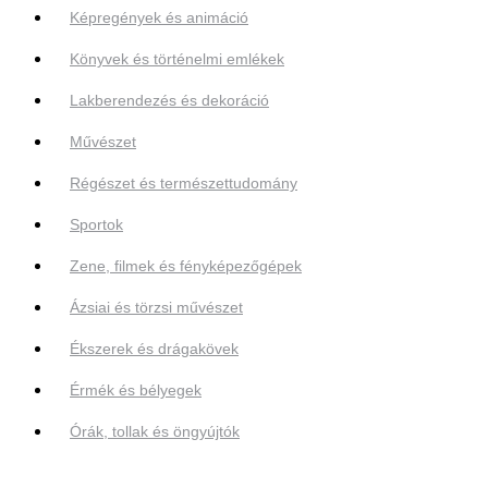
Képregények és animáció
Könyvek és történelmi emlékek
Lakberendezés és dekoráció
Művészet
Régészet és természettudomány
Sportok
Zene, filmek és fényképezőgépek
Ázsiai és törzsi művészet
Ékszerek és drágakövek
Érmék és bélyegek
Órák, tollak és öngyújtók