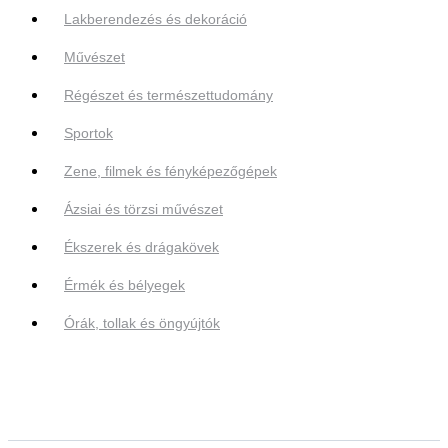
Lakberendezés és dekoráció
Művészet
Régészet és természettudomány
Sportok
Zene, filmek és fényképezőgépek
Ázsiai és törzsi művészet
Ékszerek és drágakövek
Érmék és bélyegek
Órák, tollak és öngyújtók