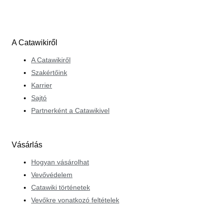
A Catawikiről
A Catawikiről
Szakértőink
Karrier
Sajtó
Partnerként a Catawikivel
Vásárlás
Hogyan vásárolhat
Vevővédelem
Catawiki történetek
Vevőkre vonatkozó feltételek