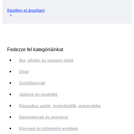
Kezdjen el árusítani
Fedezze fel kategóriáinkat
Bor, whisky és szeszes italok
Divat
Gyűjtőkártyák
Játékok és modellek
Klasszikus autók, motorbiciklik, automobilia
Képregények és animáció
Könyvek és történelmi emlékek