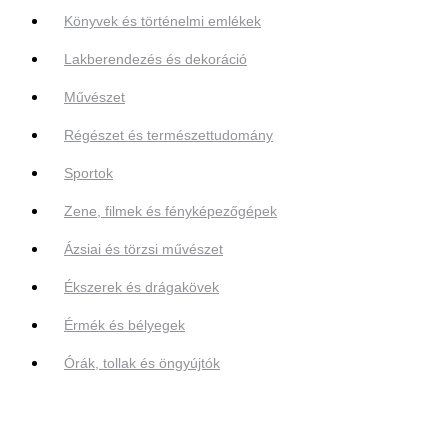
Könyvek és történelmi emlékek
Lakberendezés és dekoráció
Művészet
Régészet és természettudomány
Sportok
Zene, filmek és fényképezőgépek
Ázsiai és törzsi művészet
Ékszerek és drágakövek
Érmék és bélyegek
Órák, tollak és öngyújtók