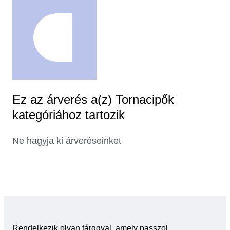
Ez az árverés a(z) Tornacipők
kategóriához tartozik
Ne hagyja ki árveréseinket
Rendelkezik olyan tárggyal, amely passzol