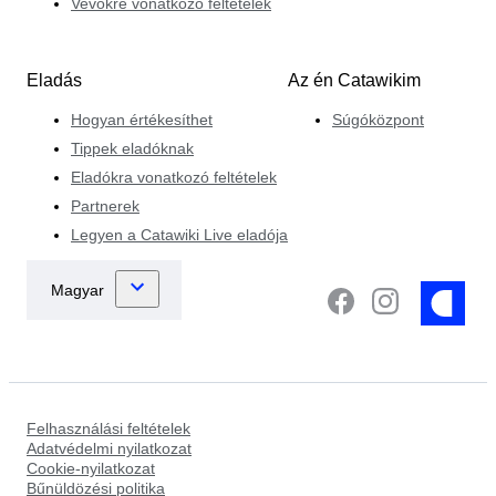
Vevőkre vonatkozó feltételek
Eladás
Az én Catawikim
Hogyan értékesíthet
Súgóközpont
Tippek eladóknak
Eladókra vonatkozó feltételek
Partnerek
Legyen a Catawiki Live eladója
Felhasználási feltételek
Adatvédelmi nyilatkozat
Cookie-nyilatkozat
Bűnüldözési politika