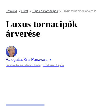
Catawiki
Divat
Cipők és tornacipők
Luxus tornacipők árverése
Luxus tornacipők
árverése
Válogatta:
Kris
Panavara
Szakértő az alábbi kategóriában: Cipők