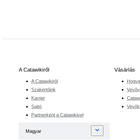
A Catawikiről
Vásárlás
A Catawikiről
Hogya
Szakértőink
Vevőv
Karrier
Catawi
Sajtó
Vevőkr
Partnerként a Catawikivel