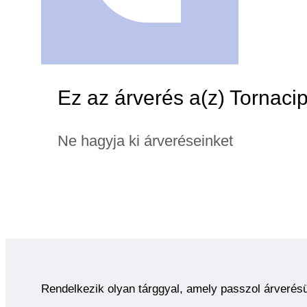
Ez az árverés a(z) Tornacip
Ne hagyja ki árveréseinket
Rendelkezik olyan tárggyal, amely passzol árverés