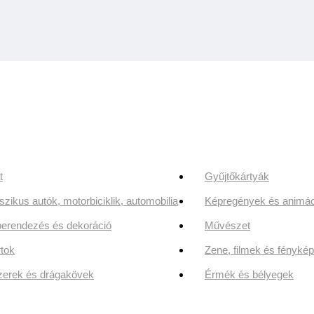
t
Gyűjtőkártyák
szikus autók, motorbiciklik, automobilia
Képregények és animác
erendezés és dekoráció
Művészet
tok
Zene, filmek és fényk
erek és drágakövek
Érmék és bélyegek