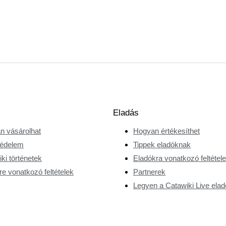
Eladás
n vásárolhat
Hogyan értékesíthet
édelem
Tippek eladóknak
ki történetek
Eladókra vonatkozó feltétel
e vonatkozó feltételek
Partnerek
Legyen a Catawiki Live elad