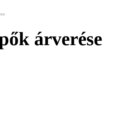
ése
pők árverése