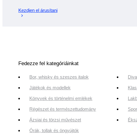
Kezdjen el árusítani
Fedezze fel kategóriáinkat
Bor, whisky és szeszes italok
Diva
Játékok és modellek
Klas
Könyvek és történelmi emlékek
Lakb
Régészet és természettudomány
Spor
Ázsiai és törzsi művészet
Éksz
Órák, tollak és öngyújtók