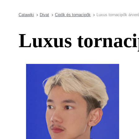
Catawiki
Divat
Cipők és tornacipők
Luxus tornacipők árver
Luxus tornaci