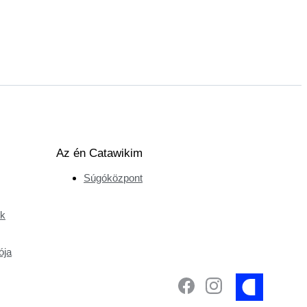
Az én Catawikim
Súgóközpont
ek
ója