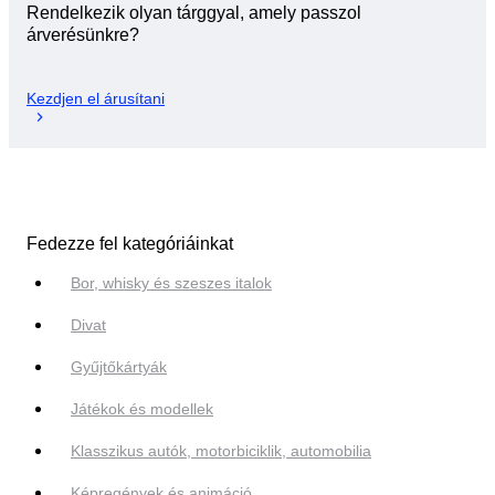
Rendelkezik olyan tárggyal, amely passzol
árverésünkre?
Kezdjen el árusítani
Fedezze fel kategóriáinkat
Bor, whisky és szeszes italok
Divat
Gyűjtőkártyák
Játékok és modellek
Klasszikus autók, motorbiciklik, automobilia
Képregények és animáció