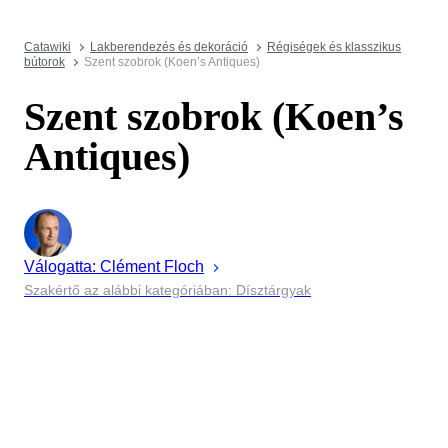
Catawiki
Lakberendezés és dekoráció
Régiségek és klasszikus
bútorok
Szent szobrok (Koen’s Antiques)
Szent szobrok (Koen’s
Antiques)
Válogatta:
Clément
Floch
Szakértő az alábbi kategóriában: Dísztárgyak