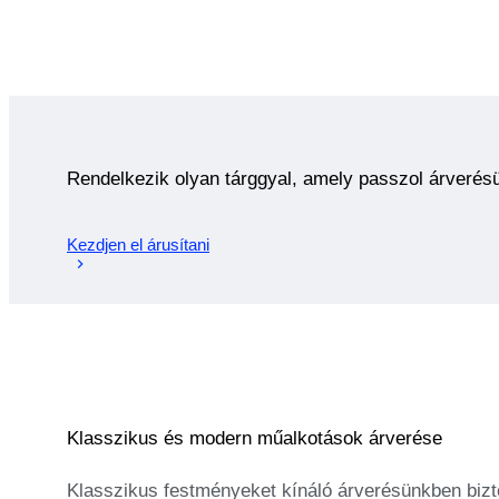
Rendelkezik olyan tárggyal, amely passzol árverés
Kezdjen el árusítani
Klasszikus és modern műalkotások árverése
Klasszikus festményeket kínáló árverésünkben bizto