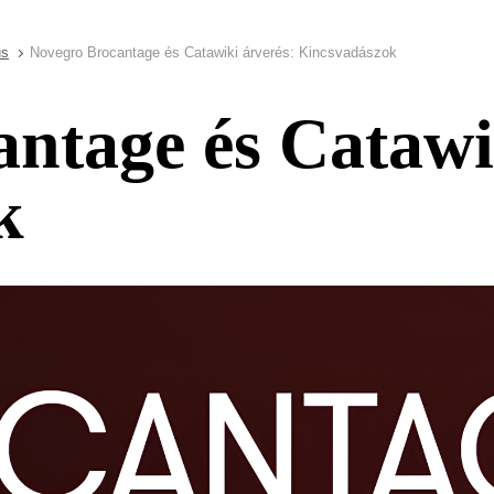
us
Novegro Brocantage és Catawiki árverés: Kincsvadászok
ntage és Catawi
k