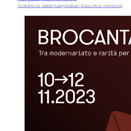
Szakértő az alábbi kategóriában: Klasszikus művészet