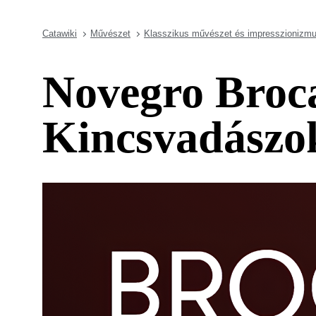
Catawiki
Művészet
Klasszikus művészet és impresszionizm
Novegro Broca
Kincsvadászo