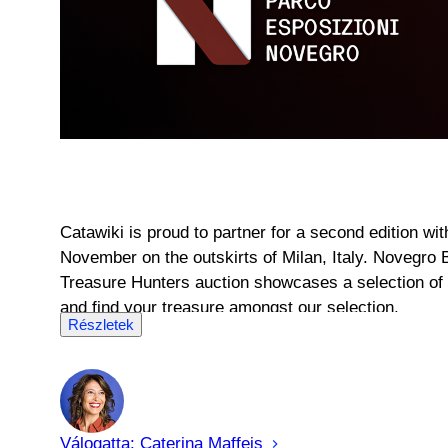
Catawiki is proud to partner for a second edition wi
November on the outskirts of Milan, Italy. Novegro B
Treasure Hunters auction showcases a selection of t
and find your treasure amongst our selection.
Részletek
Válogatta:
Caterina
Maffeis