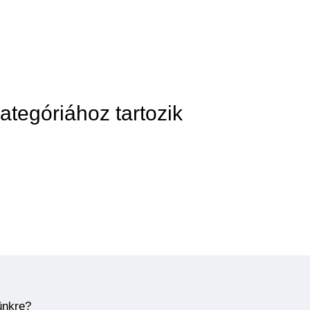
ategóriához tartozik
ünkre?