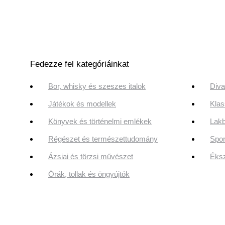
Fedezze fel kategóriáinkat
Bor, whisky és szeszes italok
Diva
Játékok és modellek
Klas
Könyvek és történelmi emlékek
Lakb
Régészet és természettudomány
Spor
Ázsiai és törzsi művészet
Éksz
Órák, tollak és öngyújtók