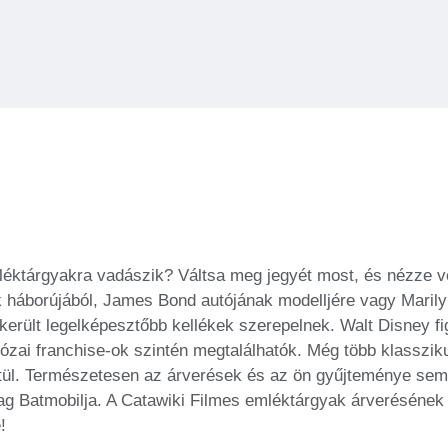
éktárgyakra vadászik? Váltsa meg jegyét most, és nézze vé
gok háborújából, James Bond autójának modelljére vagy Mari
erült legelképesztőbb kellékek szerepelnek. Walt Disney fi
alózai franchise-ok szintén megtalálhatók. Még több klasszi
ztül. Természetesen az árverések és az ön gyűjteménye sem l
vag Batmobilja. A Catawiki Filmes emléktárgyak árveréséne
!