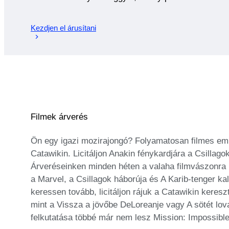
Kezdjen el árusítani
Filmek árverés
Ön egy igazi mozirajongó? Folyamatosan filmes eml
Catawikin. Licitáljon Anakin fénykardjára a Csilla
Árveréseinken minden héten a valaha filmvászonra k
a Marvel, a Csillagok háborúja és A Karib-tenger k
keressen tovább, licitáljon rájuk a Catawikin keres
mint a Vissza a jövőbe DeLoreanje vagy A sötét lo
felkutatása többé már nem lesz Mission: Impossible