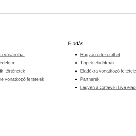
Eladás
n vásárolhat
Hogyan értékesíthet
édelem
Tippek eladóknak
ki történetek
Eladókra vonatkozó feltétel
e vonatkozó feltételek
Partnerek
Legyen a Catawiki Live elad