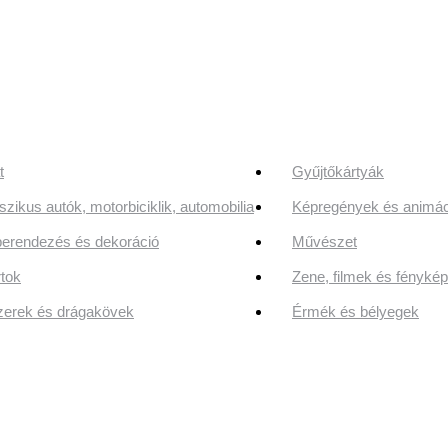
t
Gyűjtőkártyák
szikus autók, motorbiciklik, automobilia
Képregények és animác
erendezés és dekoráció
Művészet
tok
Zene, filmek és fényk
erek és drágakövek
Érmék és bélyegek