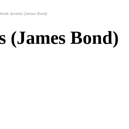
ilmek árverés (James Bond)
s (James Bond)