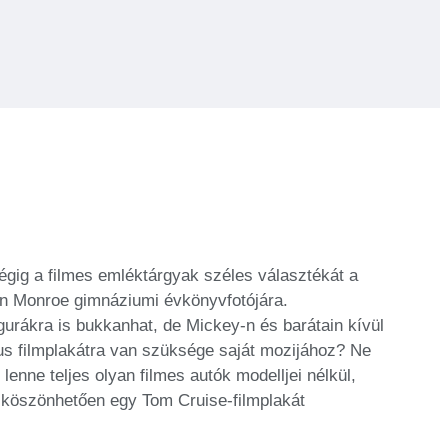
gig a filmes emléktárgyak széles választékát a
lyn Monroe gimnáziumi évkönyvfotójára.
gurákra is bukkanhat, de Mickey-n és barátain kívül
kus filmplakátra van szüksége saját mozijához? Ne
enne teljes olyan filmes autók modelljei nélkül,
k köszönhetően egy Tom Cruise-filmplakát