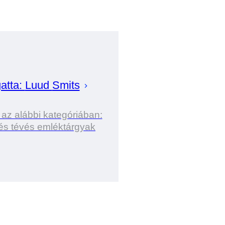
atta:
Luud
Smits
 az alábbi kategóriában:
és tévés emléktárgyak