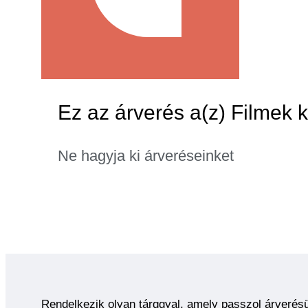
Ez az árverés a(z) Filmek k
Ne hagyja ki árveréseinket
Rendelkezik olyan tárggyal, amely passzol árverés