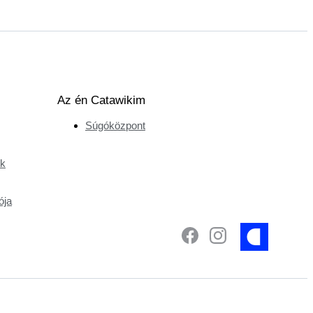
Az én Catawikim
Súgóközpont
ek
ója