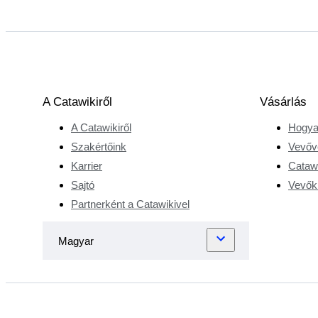
A Catawikiről
Vásárlás
A Catawikiről
Hogya
Szakértőink
Vevőv
Karrier
Catawi
Sajtó
Vevőkr
Partnerként a Catawikivel