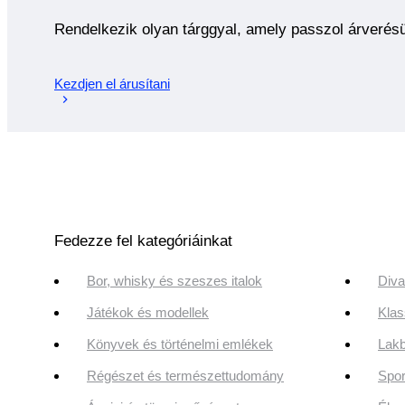
Rendelkezik olyan tárggyal, amely passzol árverés
Kezdjen el árusítani
Fedezze fel kategóriáinkat
Bor, whisky és szeszes italok
Diva
Játékok és modellek
Klas
Könyvek és történelmi emlékek
Lakb
Régészet és természettudomány
Spor