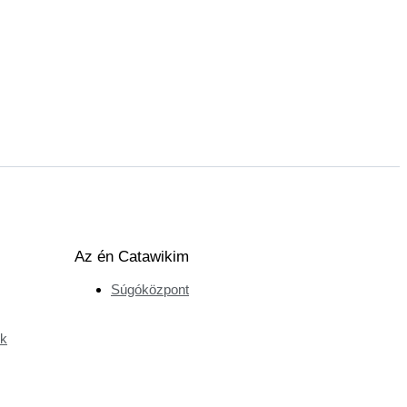
Az én Catawikim
Súgóközpont
ek