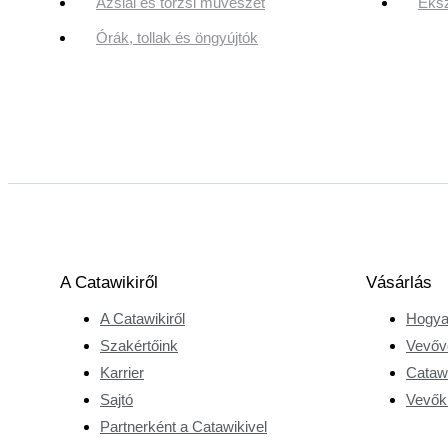
Ázsiai és törzsi művészet
Éksz
Órák, tollak és öngyújtók
A Catawikiről
Vásárlás
A Catawikiről
Hogya
Szakértőink
Vevőv
Karrier
Catawi
Sajtó
Vevőkr
Partnerként a Catawikivel