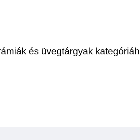
erámiák és üvegtárgyak kategóriá