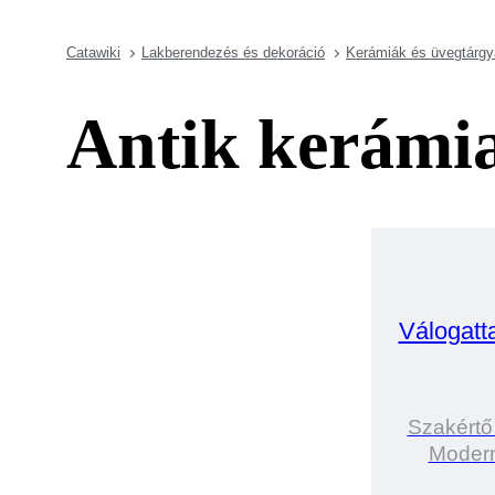
Catawiki
Lakberendezés és dekoráció
Kerámiák és üvegtárg
Antik kerámia
Válogatt
Szakértő
Modern