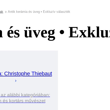
yak
Antik kerámia és üveg • Exkluzív választék
 és üveg • Exklu
a:
Christophe
Thiebaut
 az alábbi kategóriában:
 és kortárs művészet