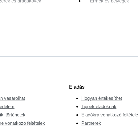
erek és drágakövek
Érmék és bélyegek
Eladás
n vásárolhat
Hogyan értékesíthet
édelem
Tippek eladóknak
ki történetek
Eladókra vonatkozó feltétel
e vonatkozó feltételek
Partnerek