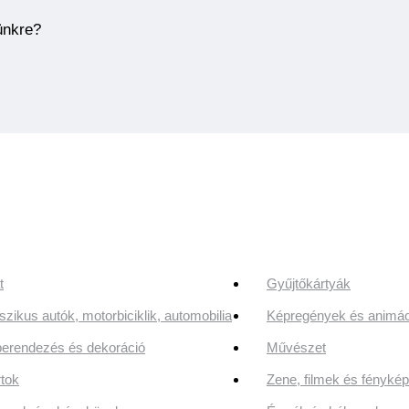
ünkre?
t
Gyűjtőkártyák
szikus autók, motorbiciklik, automobilia
Képregények és animác
erendezés és dekoráció
Művészet
tok
Zene, filmek és fényk