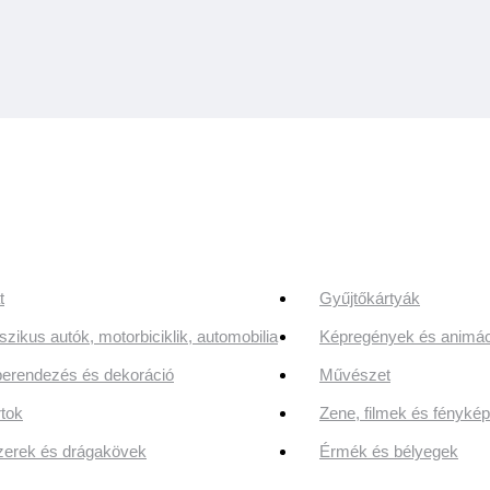
t
Gyűjtőkártyák
szikus autók, motorbiciklik, automobilia
Képregények és animác
erendezés és dekoráció
Művészet
tok
Zene, filmek és fényk
erek és drágakövek
Érmék és bélyegek