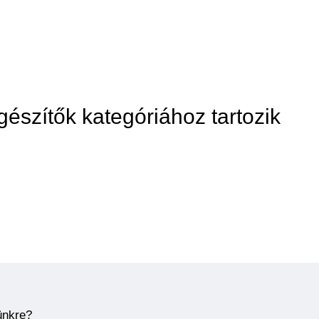
egészítők kategóriához tartozik
ünkre?