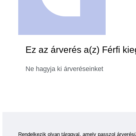
Ez az árverés a(z) Férfi ki
Ne hagyja ki árveréseinket
Rendelkezik olyan tárggyal, amely passzol árverés