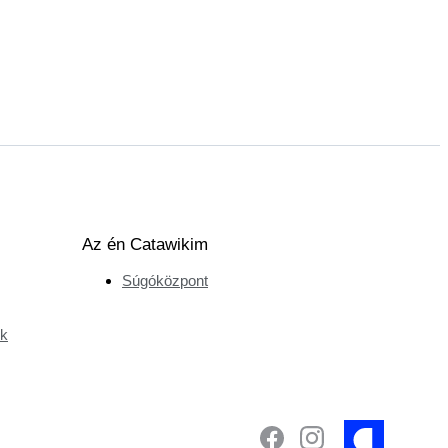
Az én Catawikim
Súgóközpont
ek