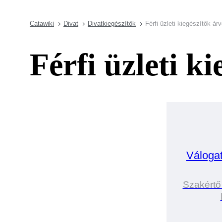
Catawiki
Divat
Divatkiegészítők
Férfi üzleti kiegészítők ár
Férfi üzleti k
Váloga
Szakértő