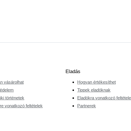
Eladás
n vásárolhat
Hogyan értékesíthet
édelem
Tippek eladóknak
ki történetek
Eladókra vonatkozó feltétel
e vonatkozó feltételek
Partnerek