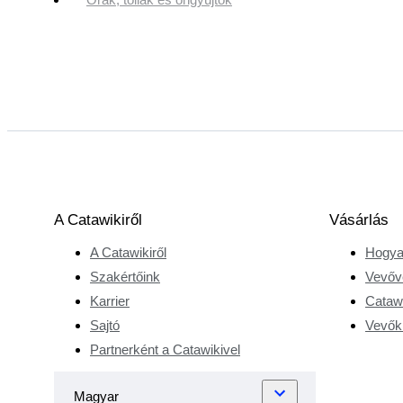
A Catawikiről
Vásárlás
A Catawikiről
Hogya
Szakértőink
Vevőv
Karrier
Catawi
Sajtó
Vevőkr
Partnerként a Catawikivel