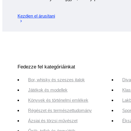
Kezdjen el árusítani
Fedezze fel kategóriáinkat
Bor, whisky és szeszes italok
Diva
Játékok és modellek
Klas
Könyvek és történelmi emlékek
Lakb
Régészet és természettudomány
Spor
Ázsiai és törzsi művészet
Éksz
Órák, tollak és öngyújtók