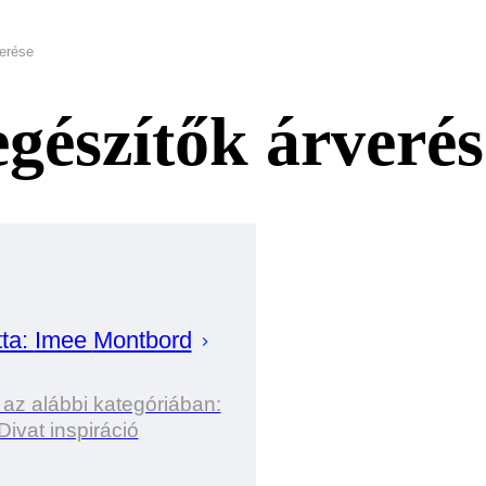
verése
iegészítők árverés
tta:
Imee
Montbord
 az alábbi kategóriában:
Divat inspiráció