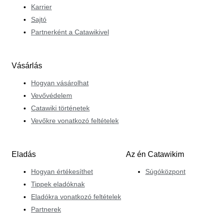
Karrier
Sajtó
Partnerként a Catawikivel
Vásárlás
Hogyan vásárolhat
Vevővédelem
Catawiki történetek
Vevőkre vonatkozó feltételek
Eladás
Az én Catawikim
Hogyan értékesíthet
Súgóközpont
Tippek eladóknak
Eladókra vonatkozó feltételek
Partnerek