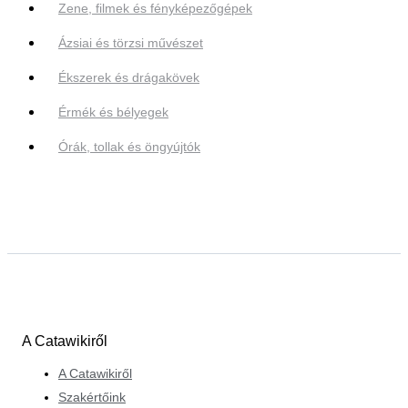
Zene, filmek és fényképezőgépek
Ázsiai és törzsi művészet
Ékszerek és drágakövek
Érmék és bélyegek
Órák, tollak és öngyújtók
A Catawikiről
A Catawikiről
Szakértőink