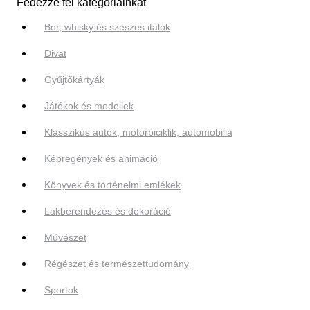
Fedezze fel kategóriáinkat
Bor, whisky és szeszes italok
Divat
Gyűjtőkártyák
Játékok és modellek
Klasszikus autók, motorbiciklik, automobilia
Képregények és animáció
Könyvek és történelmi emlékek
Lakberendezés és dekoráció
Művészet
Régészet és természettudomány
Sportok