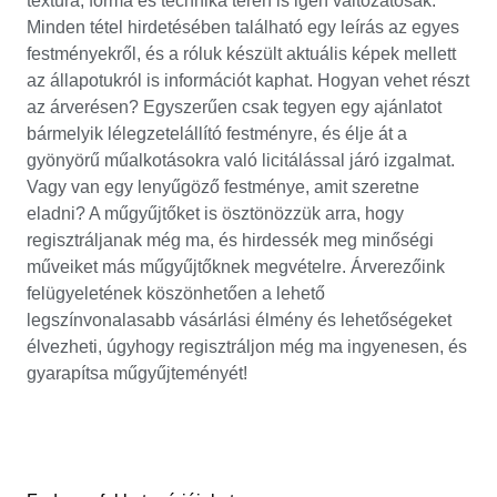
textúra, forma és technika terén is igen változatosak.
Minden tétel hirdetésében található egy leírás az egyes
festményekről, és a róluk készült aktuális képek mellett
az állapotukról is információt kaphat. Hogyan vehet részt
az árverésen? Egyszerűen csak tegyen egy ajánlatot
bármelyik lélegzetelállító festményre, és élje át a
gyönyörű műalkotásokra való licitálással járó izgalmat.
Vagy van egy lenyűgöző festménye, amit szeretne
eladni? A műgyűjtőket is ösztönözzük arra, hogy
regisztráljanak még ma, és hirdessék meg minőségi
műveiket más műgyűjtőknek megvételre. Árverezőink
felügyeletének köszönhetően a lehető
legszínvonalasabb vásárlási élmény és lehetőségeket
élvezheti, úgyhogy regisztráljon még ma ingyenesen, és
gyarapítsa műgyűjteményét!