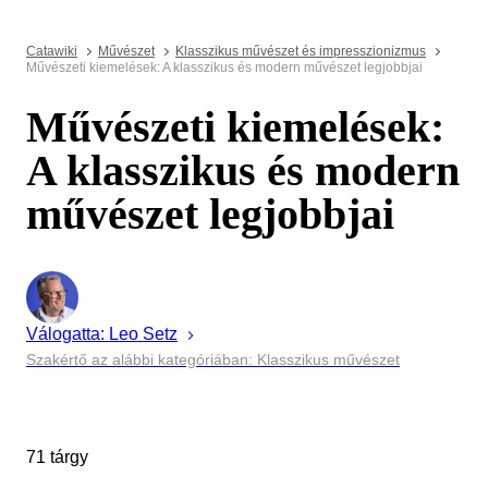
Catawiki
Művészet
Klasszikus művészet és impresszionizmus
Művészeti kiemelések: A klasszikus és modern művészet legjobbjai
Művészeti kiemelések:
A klasszikus és modern
művészet legjobbjai
Válogatta:
Leo
Setz
Szakértő az alábbi kategóriában: Klasszikus művészet
71 tárgy