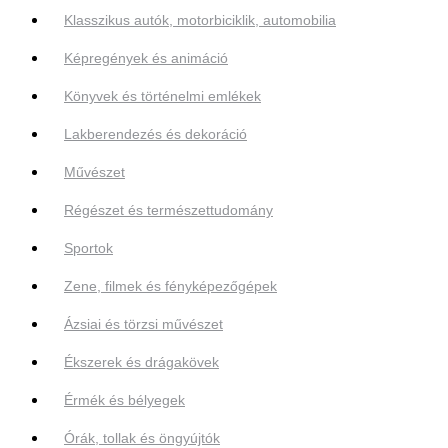
Klasszikus autók, motorbiciklik, automobilia
Képregények és animáció
Könyvek és történelmi emlékek
Lakberendezés és dekoráció
Művészet
Régészet és természettudomány
Sportok
Zene, filmek és fényképezőgépek
Ázsiai és törzsi művészet
Ékszerek és drágakövek
Érmék és bélyegek
Órák, tollak és öngyújtók