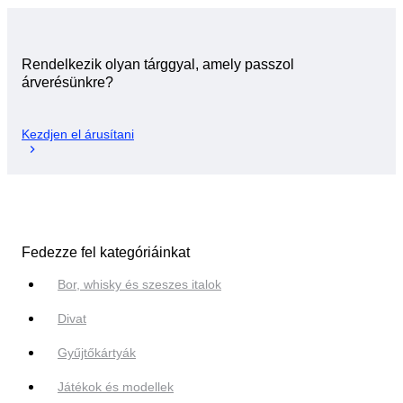
Rendelkezik olyan tárggyal, amely passzol
árverésünkre?
Kezdjen el árusítani
Fedezze fel kategóriáinkat
Bor, whisky és szeszes italok
Divat
Gyűjtőkártyák
Játékok és modellek