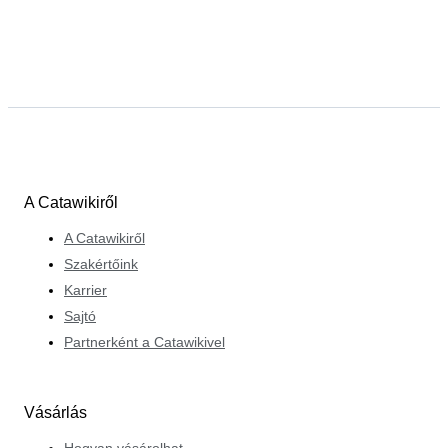
A Catawikiről
A Catawikiről
Szakértőink
Karrier
Sajtó
Partnerként a Catawikivel
Vásárlás
Hogyan vásárolhat