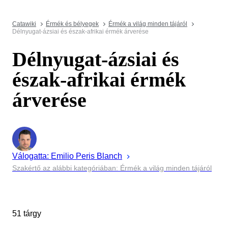
Catawiki
Érmék és bélyegek
Érmék a világ minden tájáról
Délnyugat-ázsiai és észak-afrikai érmék árverése
Délnyugat-ázsiai és
észak-afrikai érmék
árverése
Válogatta:
Emilio Peris
Blanch
Szakértő az alábbi kategóriában: Érmék a világ minden tájáról
51 tárgy