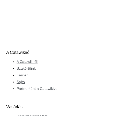
A Catawikiről
A Catawikiről
Szakértőink
Karrier
Sajtó
Partnerként a Catawikivel
Vásárlás
Hogyan vásárolhat