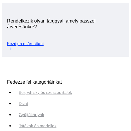
Rendelkezik olyan tárggyal, amely passzol
árverésünkre?
Kezdjen el árusítani
Fedezze fel kategóriáinkat
Bor, whisky és szeszes italok
Divat
Gyűjtőkártyák
Játékok és modellek