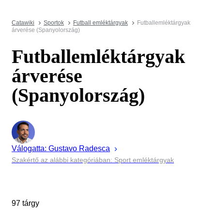
Catawiki
Sportok
Futball emléktárgyak
Futballemléktárgyak
árverése (Spanyolország)
Futballemléktárgyak
árverése
(Spanyolország)
Válogatta:
Gustavo
Radesca
Szakértő az alábbi kategóriában: Sport emléktárgyak
97 tárgy