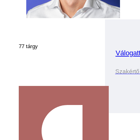
77 tárgy
Válogat
Szakértő