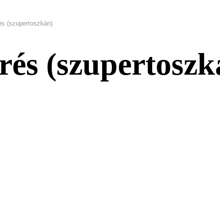
és (szupertoszkán)
rés (szupertoszk