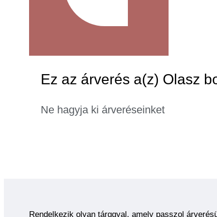
Ez az árverés a(z) Olasz bo
Ne hagyja ki árveréseinket
Rendelkezik olyan tárggyal, amely passzol árverés