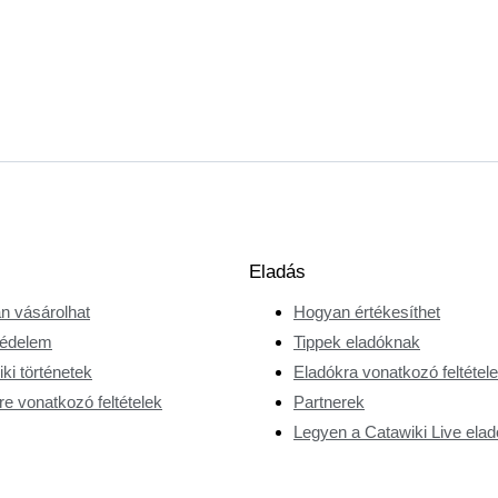
Eladás
n vásárolhat
Hogyan értékesíthet
édelem
Tippek eladóknak
ki történetek
Eladókra vonatkozó feltétel
e vonatkozó feltételek
Partnerek
Legyen a Catawiki Live elad