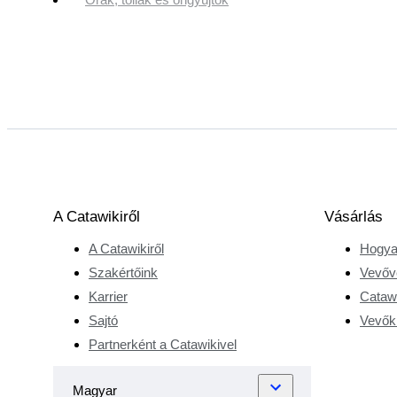
A Catawikiről
Vásárlás
A Catawikiről
Hogya
Szakértőink
Vevőv
Karrier
Catawi
Sajtó
Vevőkr
Partnerként a Catawikivel