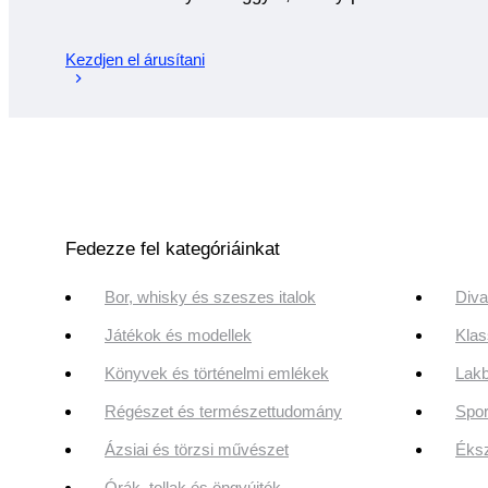
Kezdjen el árusítani
Fedezze fel kategóriáinkat
Bor, whisky és szeszes italok
Diva
Játékok és modellek
Klas
Könyvek és történelmi emlékek
Lakb
Régészet és természettudomány
Spor
Ázsiai és törzsi művészet
Éksz
Órák, tollak és öngyújtók