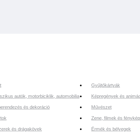
t
Gyűjtőkártyák
szikus autók, motorbiciklik, automobilia
Képregények és animác
erendezés és dekoráció
Művészet
tok
Zene, filmek és fényk
erek és drágakövek
Érmék és bélyegek