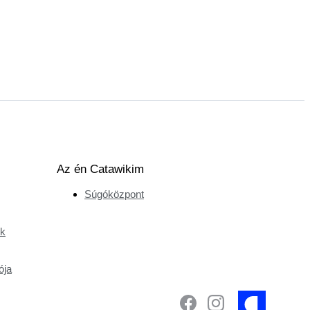
Az én Catawikim
Súgóközpont
ek
ója