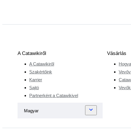
A Catawikiről
Vásárlás
A Catawikiről
Hogya
Szakértőink
Vevőv
Karrier
Catawi
Sajtó
Vevőkr
Partnerként a Catawikivel