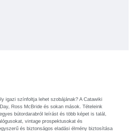
y igazi színfoltja lehet szobájának? A Catawiki
in Day, Ross McBride és sokan mások. Tételeink
yes bútordarabról leírást és több képet is talál,
alógusokat, vintage prospektusokat és
 egyszerű és biztonságos eladási élmény biztosítása