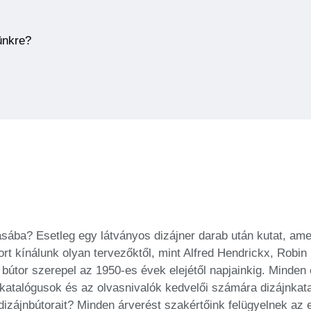
ünkre?
ásába? Esetleg egy látványos dizájner darab után kutat, amel
ort kínálunk olyan tervezőktől, mint Alfred Hendrickx, Rob
útor szerepel az 1950-es évek elejétől napjainkig. Minden eg
 katalógusok és az olvasnivalók kedvelői számára dizájnkat
 dizájnbútorait? Minden árverést szakértőink felügyelnek az