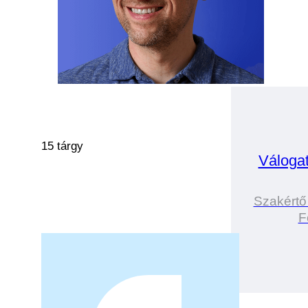
15 tárgy
Válogat
Szakértő
F