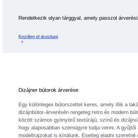
Rendelkezik olyan tárggyal, amely passzol árverés
Kezdjen el árusítani
Dizájner bútorok árverése
Egy különleges bútorszettet keres, amely illik a lak
dizájnbútor-árverésén rengeteg retro és modern bút
között számos gyönyörű textúrájú, színű és dizájnú b
hogy alaposabban szemügyre tudja venni. A gyűjtői
modellrajzokat is kínálunk. Esetleg eladni szeretné