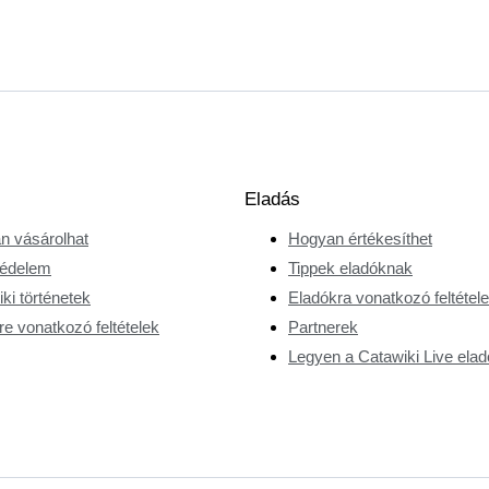
Eladás
n vásárolhat
Hogyan értékesíthet
édelem
Tippek eladóknak
ki történetek
Eladókra vonatkozó feltétel
e vonatkozó feltételek
Partnerek
Legyen a Catawiki Live elad