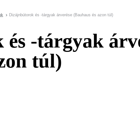
ok
Dizájnbútorok és -tárgyak árverése (Bauhaus és azon túl)
 és -tárgyak árv
zon túl)