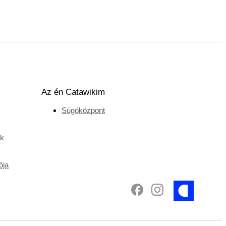
Az én Catawikim
Súgóközpont
ek
ója