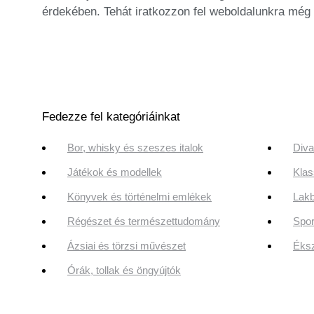
érdekében. Tehát iratkozzon fel weboldalunkra még 
Fedezze fel kategóriáinkat
Bor, whisky és szeszes italok
Diva
Játékok és modellek
Klas
Könyvek és történelmi emlékek
Lakb
Régészet és természettudomány
Spor
Ázsiai és törzsi művészet
Éksz
Órák, tollak és öngyújtók