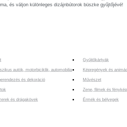
ma, és váljon különleges dizájnbútorok büszke gyűjtőjévé!
t
Gyűjtőkártyák
szikus autók, motorbiciklik, automobilia
Képregények és animác
erendezés és dekoráció
Művészet
tok
Zene, filmek és fényk
erek és drágakövek
Érmék és bélyegek