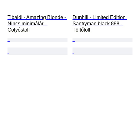
Tibaldi - Amazing Blonde - 
Dunhill - Limited Edition 
Nincs minimálár - 
Santryman black 888 - 
Golyóstoll
Töltőtoll