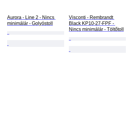
Aurora - Line 2 - Nincs 
Visconti - Rembrandt 
minimálár - Golyóstoll
Black KP10-27-FPF - 
Nincs minimálár - Töltőtoll