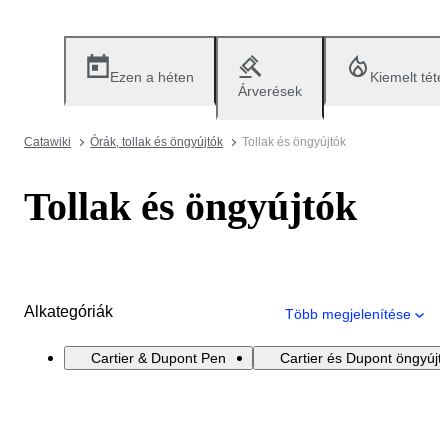
Ezen a héten
Kiemelt téte
Árverések
Catawiki
Órák, tollak és öngyújtók
Tollak és öngyújtók
Tollak és öngyújtók
Alkategóriák
Több megjelenítése
Cartier & Dupont Pen
Cartier és Dupont öngyújt