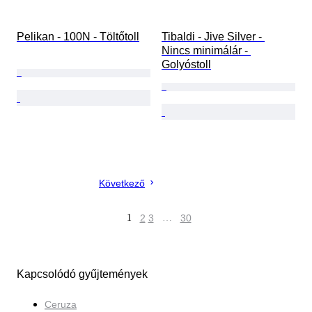
Pelikan - 100N - Töltőtoll
Tibaldi - Jive Silver - 
Nincs minimálár - 
Golyóstoll
Következő
1
2
3
…
30
Kapcsolódó gyűjtemények
Ceruza