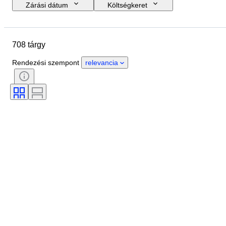
Zárási dátum
Költségkeret
Helyszín
Márka
Tárgy
Country of origin
Anyag
708 tárgy
Állapot
Időszak
Korszak
Nib méret
Modell
Rendezési szempont
relevancia