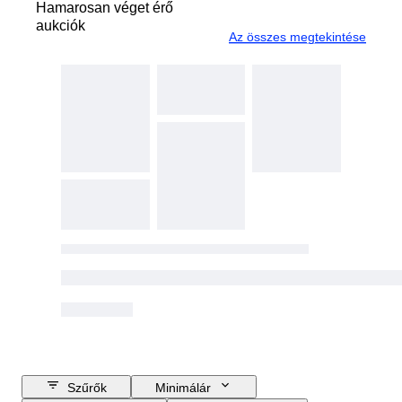
Hamarosan véget érő
aukciók
Az összes megtekintése
Szűrők
Minimálár