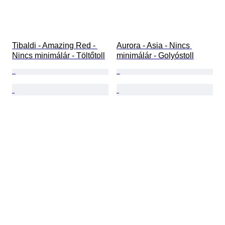
Tibaldi - Amazing Red - 
Aurora - Asia - Nincs 
Nincs minimálár - Töltőtoll
minimálár - Golyóstoll