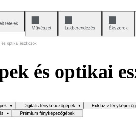
lt tételek
Művészet
Lakberendezés
Ékszerek
és optikai eszközök
ek és optikai e
pek
Digitális fényképezőgépek
Exkluzív fényképező
és
Prémium fényképezőgépek