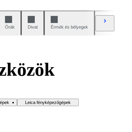
Órák
Divat
Érmék és bélyegek
Képregények
szközök
gépek
Leica fényképezőgépek