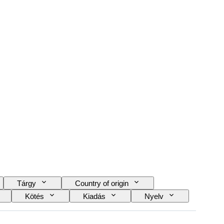
Tárgy
Country of origin
Kötés
Kiadás
Nyelv
és működő
Film type
Korszak