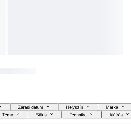
Zárási dátum
Helyszín
Márka
Téma
Stílus
Technika
Aláírás
ca
Eladta
Távcső típusa
Tesztelt 