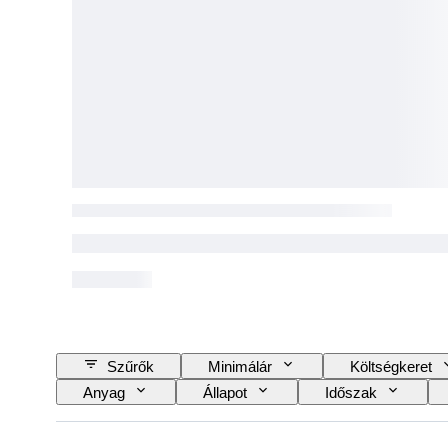
Szűrők
Minimálár
Költségkeret
Anyag
Állapot
Időszak
Szín
Objektívtartó
Original/ Repli
Alkotó