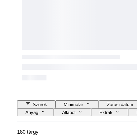
Szűrők
Minimálár
Zárási dátum
Anyag
Állapot
Extrák
Original/ Replica
180 tárgy