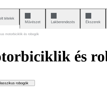
lt tételek
Művészet
Lakberendezés
Ékszerek
kus motorbiciklik és robogók
torbiciklik és r
lasszikus robogók