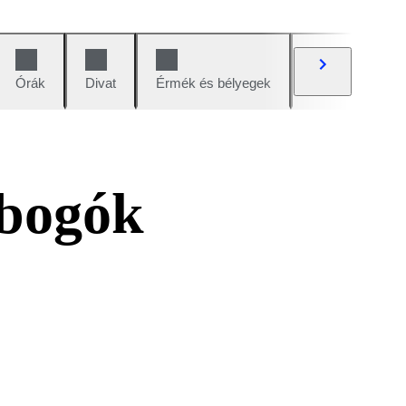
Órák
Divat
Érmék és bélyegek
Képregények
obogók