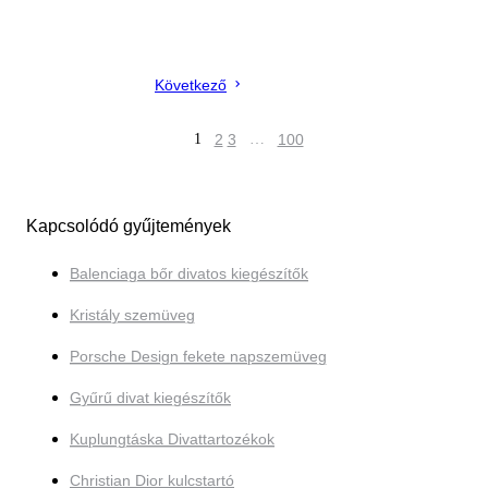
Következő
1
2
3
…
100
Kapcsolódó gyűjtemények
Balenciaga bőr divatos kiegészítők
Kristály szemüveg
Porsche Design fekete napszemüveg
Gyűrű divat kiegészítők
Kuplungtáska Divattartozékok
Christian Dior kulcstartó