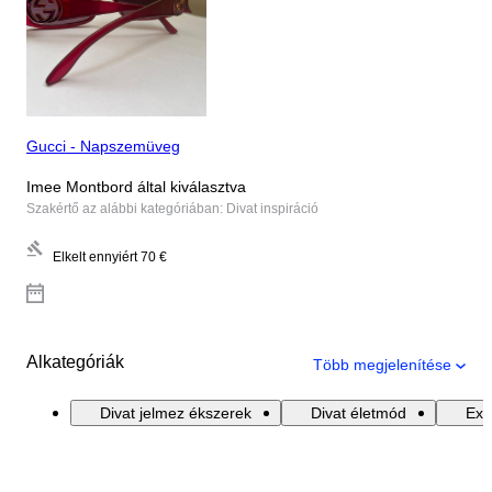
Gucci - Napszemüveg
Imee Montbord által kiválasztva
Szakértő az alábbi kategóriában: Divat inspiráció
Elkelt ennyiért
70 €
Alkategóriák
Több megjelenítése
Divat jelmez ékszerek
Divat életmód
Exk