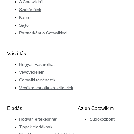
A Catawikiről
Szakértőink
Karrier
Sajtó
Partnerként a Catawikivel
Vásárlás
Hogyan vásárolhat
Vevővédelem
Catawiki történetek
Vevőkre vonatkozó feltételek
Eladás
Az én Catawikim
Hogyan értékesíthet
Súgóközpont
Tippek eladóknak