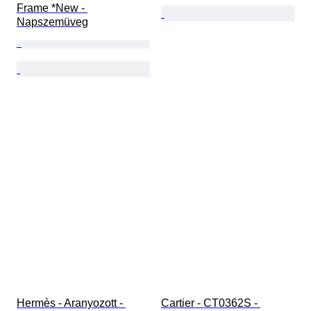
Frame *New - 
Napszemüveg
Hermès - Aranyozott - 
Cartier - CT0362S - 