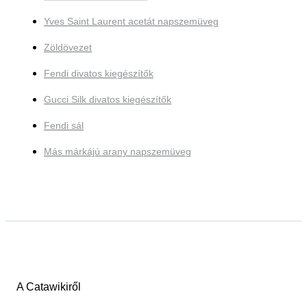
Yves Saint Laurent acetát napszemüveg
Zöldövezet
Fendi divatos kiegészítők
Gucci Silk divatos kiegészítők
Fendi sál
Más márkájú arany napszemüveg
A Catawikiről