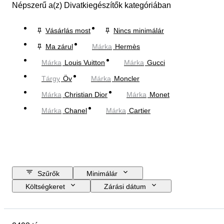
Népszerű a(z) Divatkiegészítők kategóriában
Vásárlás most
Nincs minimálár
Ma zárul
Márka
Hermès
Márka
Louis Vuitton
Márka
Gucci
Tárgy
Öv
Márka
Moncler
Márka
Christian Dior
Márka
Monet
Márka
Chanel
Márka
Cartier
Szűrők
Minimálár
Költségkeret
Zárási dátum
Helyszín
尺寸
Márka
Tárgy
Country of origin