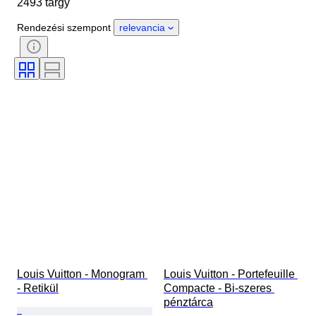
2493 tárgy
Anyag
Nem
Állapot
Időszak
Kő
Tanúsítvány
Rendezési szempont
relevancia
Finomság
Stílus
Szín
Ruházat mérete
Vágás
Ráírt méret
Minta
Tartozékok mellékelve
Gyémánt típus
Méret
Korszak
Alkotó
Modell
Louis Vuitton - Monogram 
Louis Vuitton - Portefeuille 
- Retikül
Compacte - Bi-szeres 
pénztárca