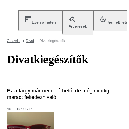
Ezen a héten
Kiemelt téte
Árverések
Catawiki
Divat
Divatkiegészítők
Divatkiegészítők
Ez a tárgy már nem elérhető, de még mindig
maradt felfedeznivaló
NR.
102463714