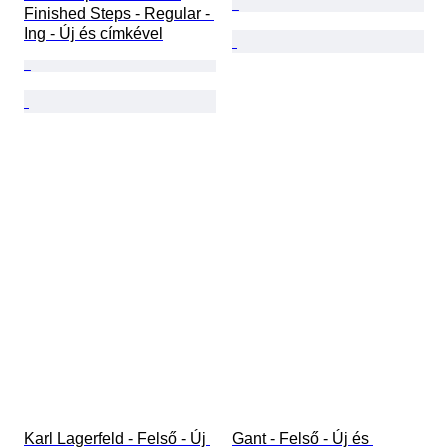
Finished Steps - Regular - 
Ing - Új és címkével
Karl Lagerfeld - Felső - Új 
Gant - Felső - Új és 