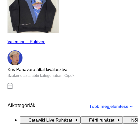
Valentino - Pulóver
Kris Panavara által kiválasztva
Szakértő az alábbi kategóriában: Cipők
Alkategóriák
Több megjelenítése
Catawiki Live Ruházat
Férfi ruházat
Női 