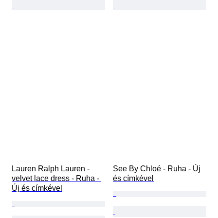
Lauren Ralph Lauren - 
See By Chloé - Ruha - Új 
velvet lace dress - Ruha - 
és címkével
Új és címkével