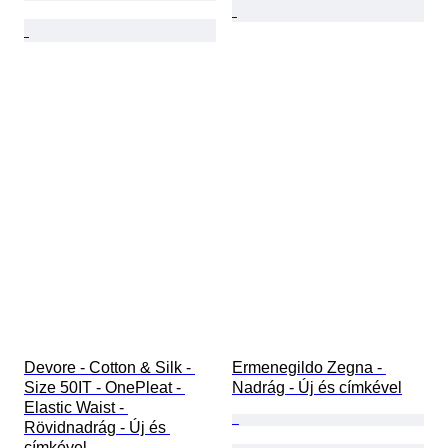
Devore - Cotton & Silk - 
Ermenegildo Zegna - 
Size 50IT - OnePleat - 
Nadrág - Új és címkével
Elastic Waist - 
Rövidnadrág - Új és 
címkével