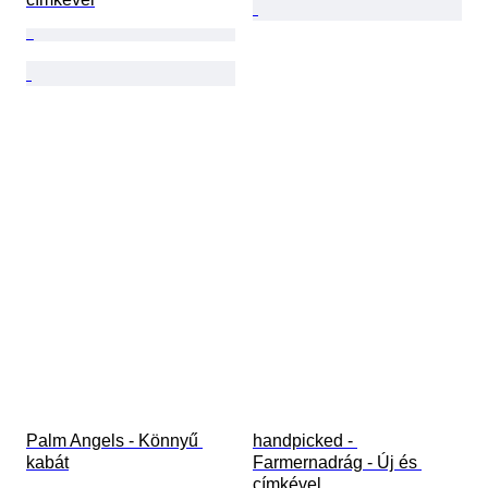
Palm Angels - Könnyű 
handpicked - 
kabát
Farmernadrág - Új és 
címkével