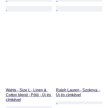
Wahts - Size L - Linen & 
Ralph Lauren - Szoknya - 
Cotton blend - Póló - Új és 
Új és címkével
címkével