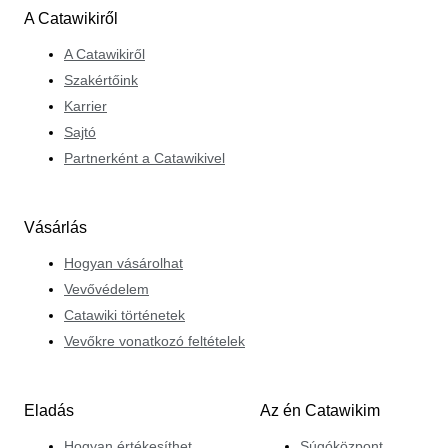
A Catawikiről
A Catawikiről
Szakértőink
Karrier
Sajtó
Partnerként a Catawikivel
Vásárlás
Hogyan vásárolhat
Vevővédelem
Catawiki történetek
Vevőkre vonatkozó feltételek
Eladás
Az én Catawikim
Hogyan értékesíthet
Súgóközpont