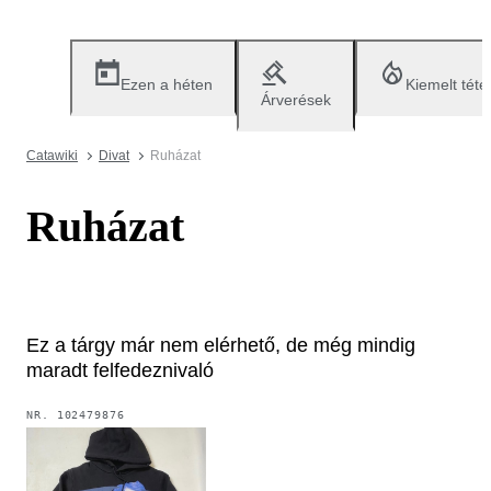
Ezen a héten
Kiemelt téte
Árverések
Catawiki
Divat
Ruházat
Ruházat
Ez a tárgy már nem elérhető, de még mindig
maradt felfedeznivaló
NR.
102479876