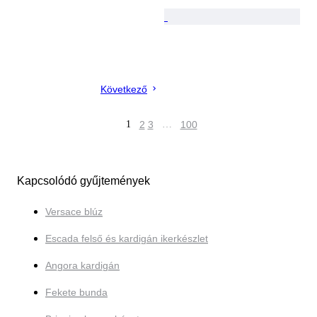
Következő
1
2
3
…
100
Kapcsolódó gyűjtemények
Versace blúz
Escada felső és kardigán ikerkészlet
Angora kardigán
Fekete bunda