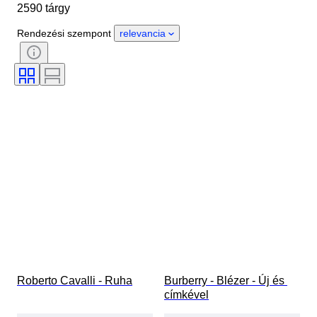
2590 tárgy
Country of origin
Anyag
Nem
Állapot
Időszak
Rendezési szempont
relevancia
Stílus
Szín
Ruházat mérete
Ráírt méret
Korszak
Minta
Inggallér mérete
Tartozékok mellékelve
Cipő méret
Roberto Cavalli - Ruha
Burberry - Blézer - Új és 
címkével