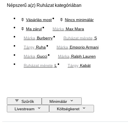
Népszerű a(z) Ruházat kategóriában
Vásárlás most
Nincs minimálár
Ma zárul
Márka
Max Mara
Márka
Burberry
Ruházat mérete
S
Tárgy
Ruha
Márka
Emporio Armani
Márka
Gucci
Márka
Ralph Lauren
Ruházat mérete
L
Tárgy
Kabát
Szűrők
Minimálár
Livestream
Költségkeret
Zárási dátum
Helyszín
Márka
Tárgy