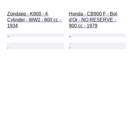
Zündapp - K800 - 4 
Honda - CB900 F - Bol 
Cylinder - WW2 - 800 cc - 
d'Or - NO RESERVE - 
1934
900 cc - 1979