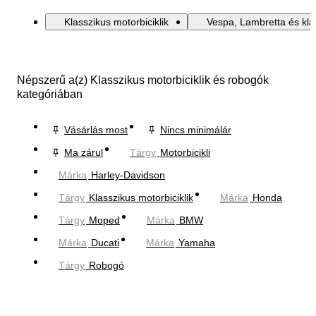
Klasszikus motorbiciklik
Vespa, Lambretta és kla
Népszerű a(z) Klasszikus motorbiciklik és robogók
kategóriában
Vásárlás most
Nincs minimálár
Ma zárul
Tárgy
Motorbicikli
Márka
Harley-Davidson
Tárgy
Klasszikus motorbiciklik
Márka
Honda
Tárgy
Moped
Márka
BMW
Márka
Ducati
Márka
Yamaha
Tárgy
Robogó