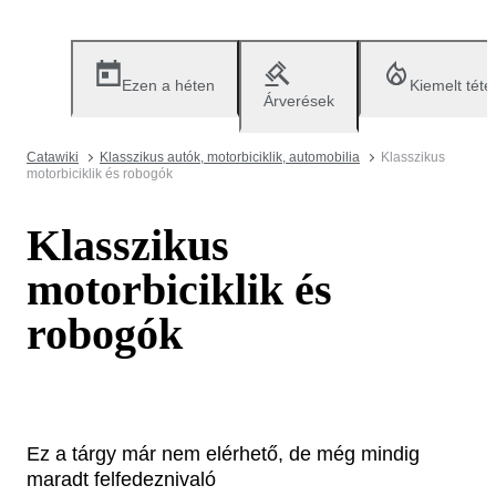
Ezen a héten
Kiemelt téte
Árverések
Catawiki
Klasszikus autók, motorbiciklik, automobilia
Klasszikus
motorbiciklik és robogók
Klasszikus
motorbiciklik és
robogók
Ez a tárgy már nem elérhető, de még mindig
maradt felfedeznivaló