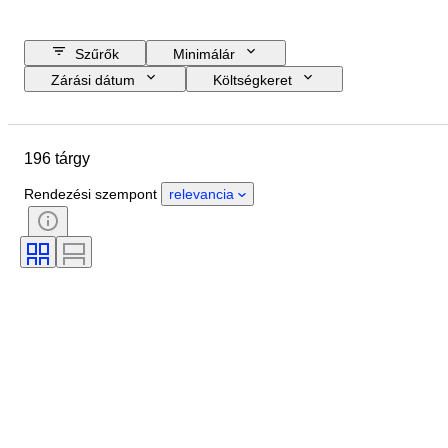
Szűrők
Minimálár
Zárási dátum
Költségkeret
Helyszín
Márka
Tárgy
Country of origin
Anyag
196 tárgy
Állapot
Extrák
Időszak
Regsztrációs papírok
Motor mérete
Rendezési szempont
relevancia
CoC (megfelelőségi tanúsítvány)
Original/ Replica