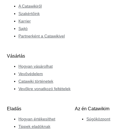
A Catawikiről
Szakértőink
Karrier
Sajtó
Partnerként a Catawikivel
Vásárlás
Hogyan vásárolhat
Vevővédelem
Catawiki történetek
Vevőkre vonatkozó feltételek
Eladás
Az én Catawikim
Hogyan értékesíthet
Súgóközpont
Tippek eladóknak