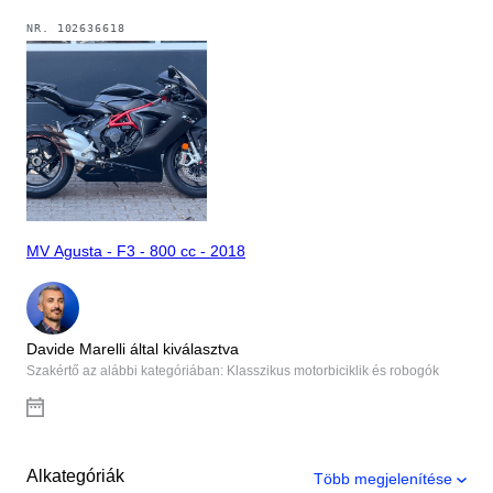
NR.
102636618
MV Agusta - F3 - 800 cc - 2018
Davide Marelli által kiválasztva
Szakértő az alábbi kategóriában: Klasszikus motorbiciklik és robogók
Alkategóriák
Több megjelenítése