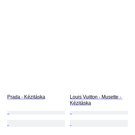
Prada - Kézitáska
Louis Vuitton - Musette - 
Kézitáska