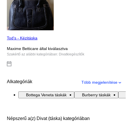
Tod's - Kézitáska
Maxime Betticare által kiválasztva
Szakértő az alábbi kategóriában: Divatkiegészítők
Alkategóriák
Több megjelenítése
Bottega Veneta táskák
Burberry táskák
C
Népszerű a(z) Divat (táska) kategóriában