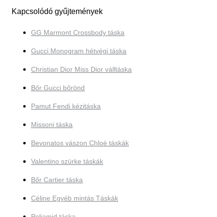
Kapcsolódó gyűjtemények
GG Marmont Crossbody táska
Gucci Monogram hétvégi táska
Christian Dior Miss Dior válltáska
Bőr Gucci bőrönd
Pamut Fendi kézitáska
Missoni táska
Bevonatos vászon Chloé táskák
Valentino szürke táskák
Bőr Cartier táska
Céline Egyéb mintás Táskák
Poliamid táska