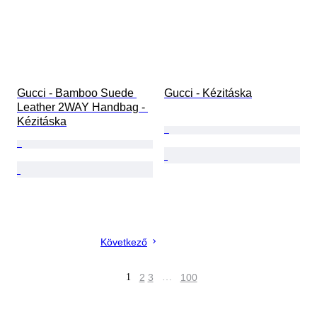
Gucci - Bamboo Suede 
Gucci - Kézitáska
Leather 2WAY Handbag - 
Kézitáska
Következő
1
2
3
…
100