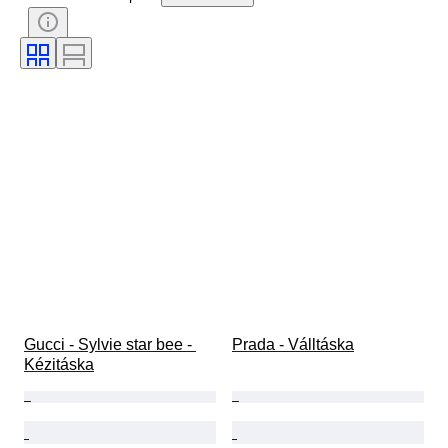
Tanúsítvány
Szín
Tartozékok mellékelve
Minta
Ráírt méret
Korszak
Modell
Cipő méret
Gucci - Sylvie star bee - 
Prada - Válltáska
Kézitáska