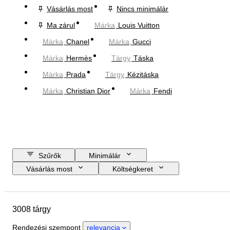
Vásárlás most
Nincs minimálár
Ma zárul
Márka
Louis Vuitton
Márka
Chanel
Márka
Gucci
Márka
Hermès
Tárgy
Táska
Márka
Prada
Tárgy
Kézitáska
Márka
Christian Dior
Márka
Fendi
Szűrők
Minimálár
Vásárlás most
Költségkeret
Zárási dátum
Helyszín
尺寸
Márka
Ruházat mérete
3008 tárgy
Tárgy
Country of origin
Anyag
Nem
Állapot
Rendezési szempont
relevancia