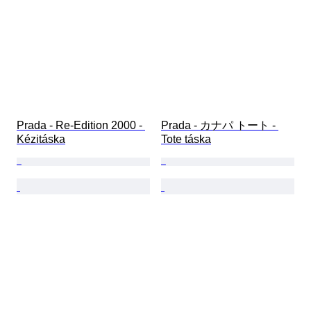
Prada - Re-Edition 2000 - 
Prada - カナパ トート - 
Kézitáska
Tote táska