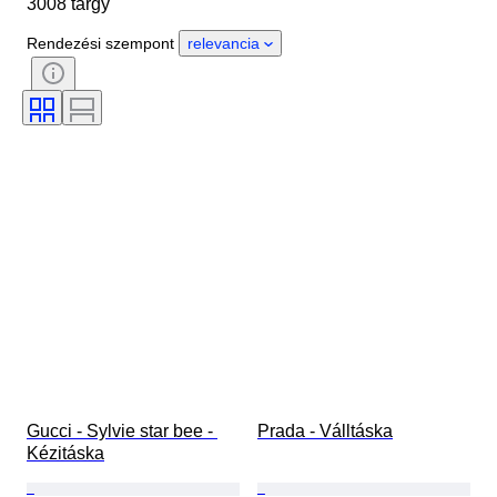
3008 tárgy
Tárgy
Country of origin
Anyag
Nem
Állapot
Rendezési szempont
relevancia
Tanúsítvány
Szín
Tartozékok mellékelve
Minta
Ráírt méret
Korszak
Modell
Cipő méret
Gucci - Sylvie star bee - 
Prada - Válltáska
Kézitáska