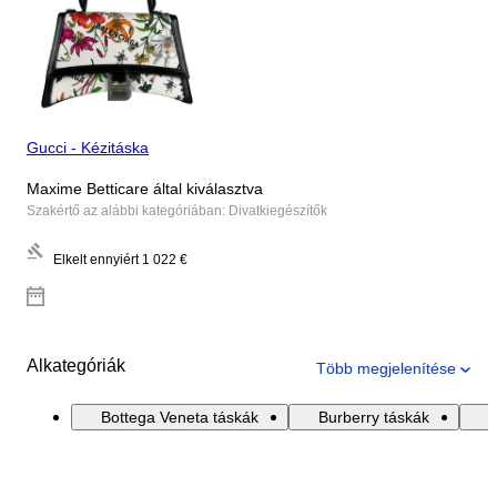
Gucci - Kézitáska
Maxime Betticare által kiválasztva
Szakértő az alábbi kategóriában: Divatkiegészítők
Elkelt ennyiért
1 022 €
Alkategóriák
Több megjelenítése
Bottega Veneta táskák
Burberry táskák
C