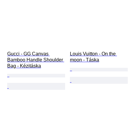
Gucci - GG Canvas 
Louis Vuitton - On the 
Bamboo Handle Shoulder 
moon - Táska
Bag - Kézitáska