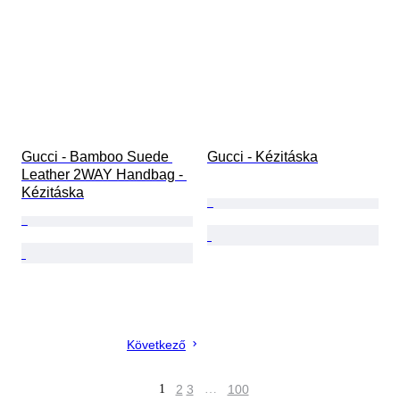
Gucci - Bamboo Suede 
Gucci - Kézitáska
Leather 2WAY Handbag - 
Kézitáska
Következő
1
2
3
…
100