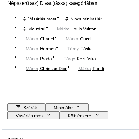
Népszerű a(z) Divat (táska) kategóriában
Vásárlás most
Nincs minimálár
Ma zárul
Márka
Louis Vuitton
Márka
Chanel
Márka
Gucci
Márka
Hermès
Tárgy
Táska
Márka
Prada
Tárgy
Kézitáska
Márka
Christian Dior
Márka
Fendi
Szűrők
Minimálár
Vásárlás most
Költségkeret
Zárási dátum
Helyszín
尺寸
Márka
Ruházat mérete