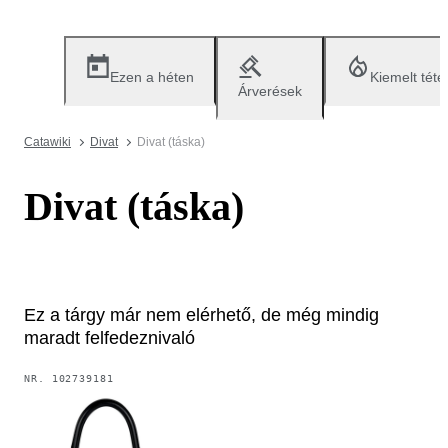
Ezen a héten
Kiemelt téte
Árverések
Catawiki
Divat
Divat (táska)
Divat (táska)
Ez a tárgy már nem elérhető, de még mindig
maradt felfedeznivaló
NR.
102739181