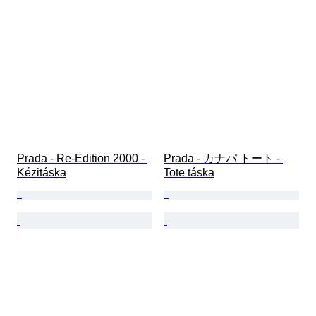
Prada - Re-Edition 2000 - 
Prada - カナパ トート - 
Kézitáska
Tote táska