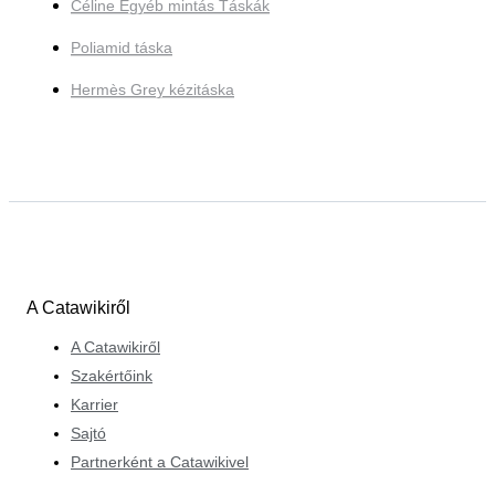
Céline Egyéb mintás Táskák
Poliamid táska
Hermès Grey kézitáska
A Catawikiről
A Catawikiről
Szakértőink
Karrier
Sajtó
Partnerként a Catawikivel