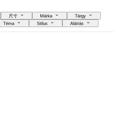
尺寸
Márka
Tárgy
Téma
Stílus
Aláírás
je
Original/ Replica
Korszak