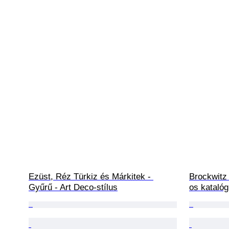
Ezüst, Réz Türkiz és Márkitek - 
Brockwitz 
Gyűrű - Art Deco-stílus
os kataló