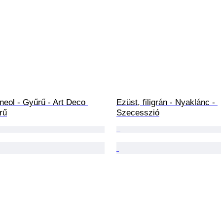
neol - Gyűrű - Art Deco 
Ezüst, filigrán - Nyaklánc - 
rű
Szecesszió