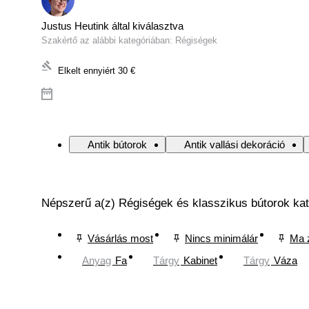
Justus Heutink által kiválasztva
Szakértő az alábbi kategóriában: Régiségek
Elkelt ennyiért
30 €
Antik bútorok
Antik vallási dekoráció
Népszerű a(z) Régiségek és klasszikus bútorok ka
Vásárlás most
Nincs minimálár
Ma 
Anyag
Fa
Tárgy
Kabinet
Tárgy
Váza