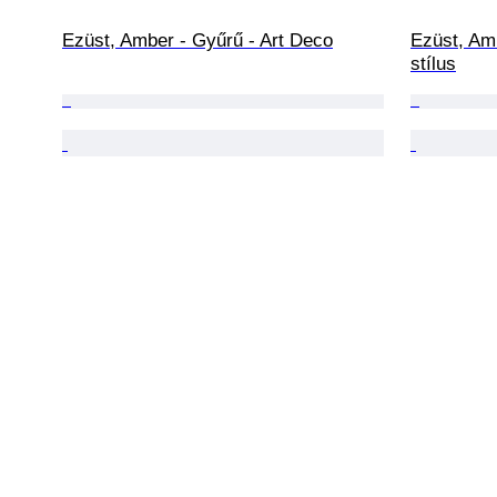
Ezüst, Amber - Gyűrű - Art Deco
Ezüst, Am
stílus