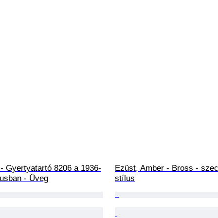
- Gyertyatartó 8206 a 1936-
Ezüst, Amber - Bross - sze
gusban - Üveg
stílus