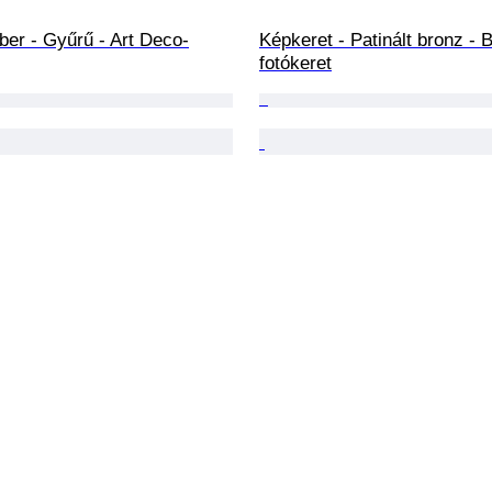
ber - Gyűrű - Art Deco-
Képkeret - Patinált bronz - 
fotókeret