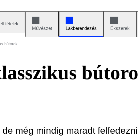
lt tételek
Művészet
Lakberendezés
Ékszerek
us bútorok
klasszikus bútor
, de még mindig maradt felfedezni