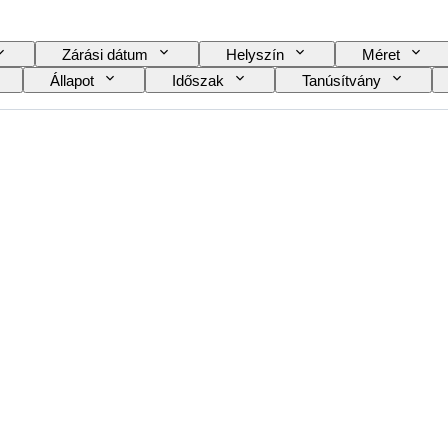
Zárási dátum
Helyszín
Méret
Állapot
Időszak
Tanúsítvány
Óra típusa
Power Reserve
A tok átmérő