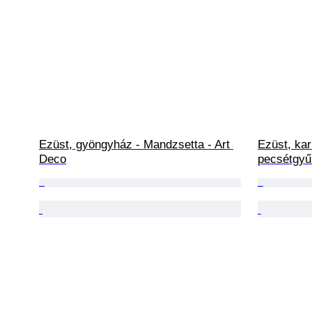
Ezüst, gyöngyház - Mandzsetta - Art 
Ezüst, kar
Deco
pecsétgyű