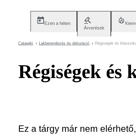
Ezen a héten
Kieme
Árverések
Catawiki
Lakberendezés és dekoráció
Régiségek és klasszik
Régiségek és 
Ez a tárgy már nem elérhető