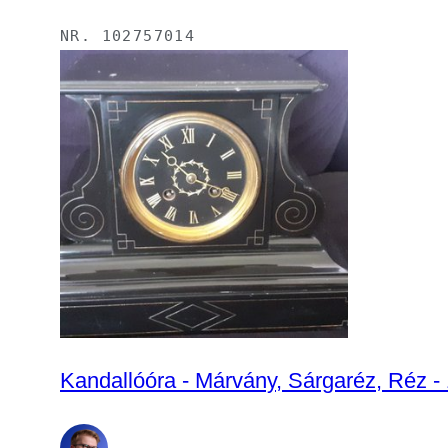
NR.
102757014
Kandallóóra - Márvány, Sárgaréz, R