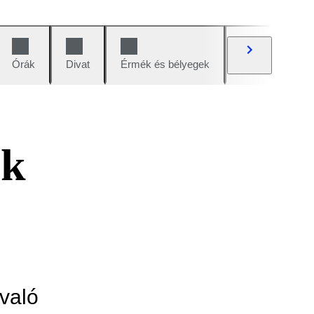
Órák
Divat
Érmék és bélyegek
Képregények
ok
való