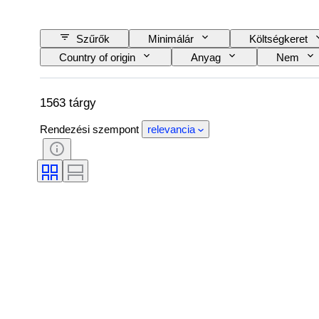
Szűrők
Minimálár
Költségkeret
Country of origin
Anyag
Nem
Szín
Óraszerkezet
Striking
Alkotó
Eredet
1563 tárgy
Rendezési szempont
relevancia