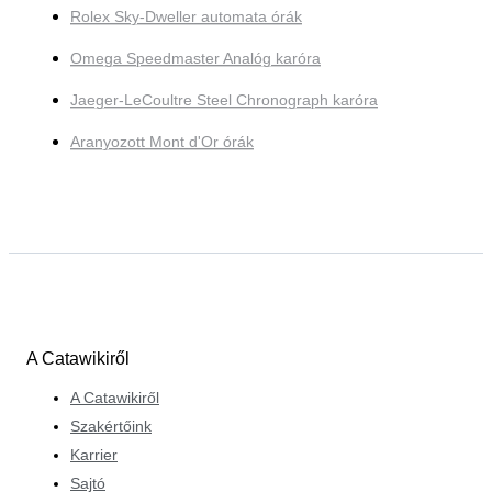
Rolex Sky-Dweller automata órák
Omega Speedmaster Analóg karóra
Jaeger-LeCoultre Steel Chronograph karóra
Aranyozott Mont d'Or órák
A Catawikiről
A Catawikiről
Szakértőink
Karrier
Sajtó