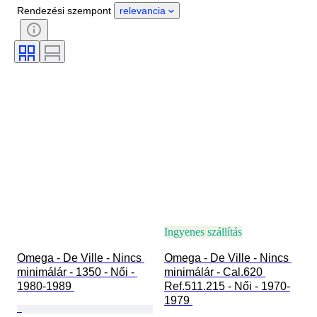
Anyag
Nem
Állapot
Rendezési szempont
relevancia
Időszak
Tanúsítvány
Téma
Kiadás
Nyelv
Szín
Óraszerkezet
Óraszíj anyaga
Korszak
Power Reserve
Striking
Original/ Replica
Automobilia típus
Modell
Ingyenes szállítás
Omega - De Ville - Nincs 
Omega - De Ville - Nincs 
minimálár - 1350 - Női - 
minimálár - Cal.620 
1980-1989 
Ref.511.215 - Női - 1970-
1979 