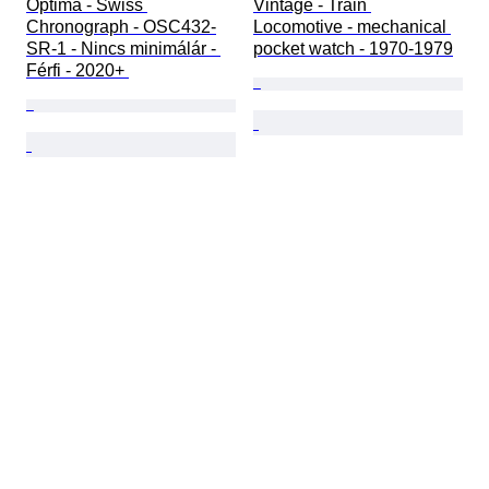
Optima - Swiss 
Vintage - Train 
Chronograph - OSC432-
Locomotive - mechanical 
SR-1 - Nincs minimálár - 
pocket watch - 1970-1979
Férfi - 2020+ 