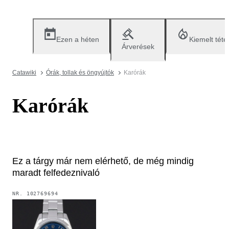
Ezen a héten
Kiemelt téte
Árverések
Catawiki
Órák, tollak és öngyújtók
Karórák
Karórák
Ez a tárgy már nem elérhető, de még mindig
maradt felfedeznivaló
NR.
102769694