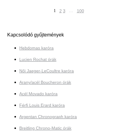
1
2
3
…
100
Kapcsolódó gyűjtemények
Hebdomas karóra
Lucien Rochat órák
Női Jaeger-LeCoultre karóra
Arany/acél Boucheron órák
Acél Movado karóra
Férfi Louis Erard karóra
Argentan Chronograph karóra
Breitling Chrono-Matic órák