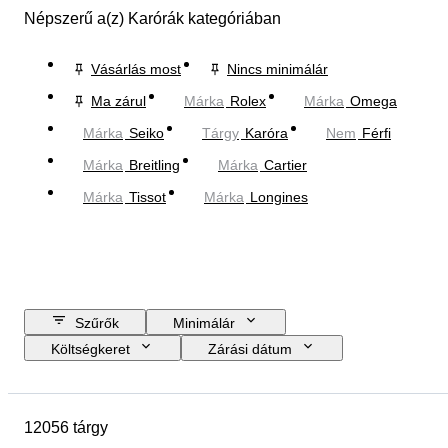
Népszerű a(z) Karórák kategóriában
Vásárlás most
Nincs minimálár
Ma zárul
Márka
Rolex
Márka
Omega
Márka
Seiko
Tárgy
Karóra
Nem
Férfi
Márka
Breitling
Márka
Cartier
Márka
Tissot
Márka
Longines
Szűrők
Minimálár
Költségkeret
Zárási dátum
Helyszín
Márka
A tok átmérője
Óraszíj hossza
12056 tárgy
Tárgy
Country of origin