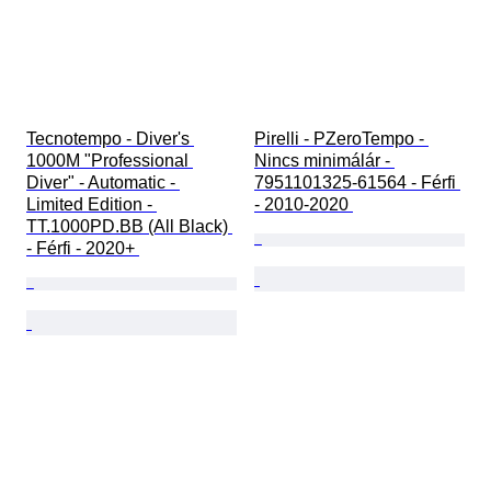
Tecnotempo - Diver's 
Pirelli - PZeroTempo - 
1000M "Professional 
Nincs minimálár - 
Diver" - Automatic - 
7951101325-61564 - Férfi 
Limited Edition - 
- 2010-2020 
TT.1000PD.BB (All Black) 
- Férfi - 2020+ 