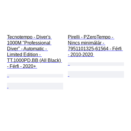
Tecnotempo - Diver's 
Pirelli - PZeroTempo - 
1000M "Professional 
Nincs minimálár - 
Diver" - Automatic - 
7951101325-61564 - Férfi 
Limited Edition - 
- 2010-2020 
TT.1000PD.BB (All Black) 
- Férfi - 2020+ 