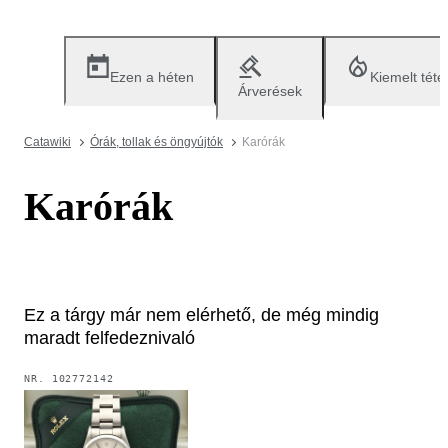
Ezen a héten
Kiemelt téte
Árverések
Catawiki
Órák, tollak és öngyújtók
Karórák
Karórák
Ez a tárgy már nem elérhető, de még mindig
maradt felfedeznivaló
NR.
102772142