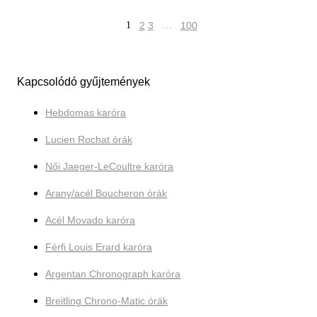
1
2
3
…
100
Kapcsolódó gyűjtemények
Hebdomas karóra
Lucien Rochat órák
Női Jaeger-LeCoultre karóra
Arany/acél Boucheron órák
Acél Movado karóra
Férfi Louis Erard karóra
Argentan Chronograph karóra
Breitling Chrono-Matic órák