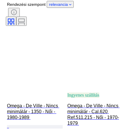
Anyag
Nem
Állapot
Rendezési szempont
relevancia
Időszak
Tanúsítvány
Téma
Kiadás
Nyelv
Szín
Óraszerkezet
Óraszíj anyaga
Korszak
Power Reserve
Striking
Original/ Replica
Automobilia típus
Modell
Ingyenes szállítás
Omega - De Ville - Nincs 
Omega - De Ville - Nincs 
minimálár - 1350 - Női - 
minimálár - Cal.620 
1980-1989 
Ref.511.215 - Női - 1970-
1979 