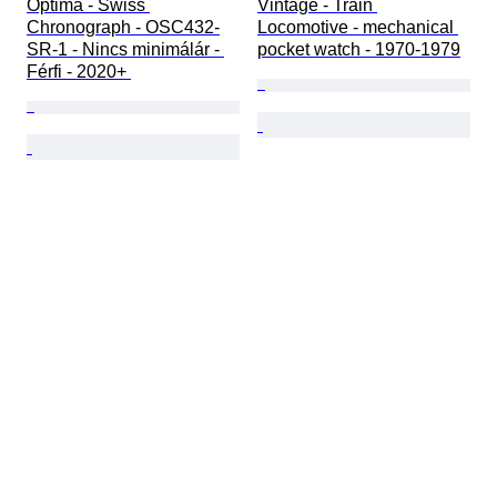
Optima - Swiss 
Vintage - Train 
Chronograph - OSC432-
Locomotive - mechanical 
SR-1 - Nincs minimálár - 
pocket watch - 1970-1979
Férfi - 2020+ 