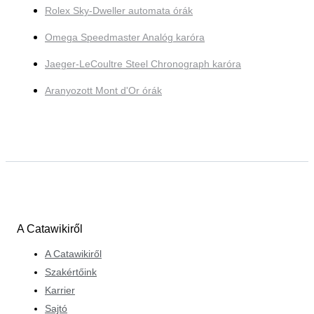
Rolex Sky-Dweller automata órák
Omega Speedmaster Analóg karóra
Jaeger-LeCoultre Steel Chronograph karóra
Aranyozott Mont d'Or órák
A Catawikiről
A Catawikiről
Szakértőink
Karrier
Sajtó