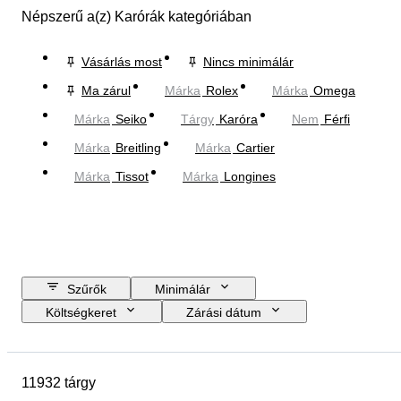
Népszerű a(z) Karórák kategóriában
Vásárlás most
Nincs minimálár
Ma zárul
Márka
Rolex
Márka
Omega
Márka
Seiko
Tárgy
Karóra
Nem
Férfi
Márka
Breitling
Márka
Cartier
Márka
Tissot
Márka
Longines
Szűrők
Minimálár
Költségkeret
Zárási dátum
Helyszín
Márka
A tok átmérője
Óraszíj hossza
11932 tárgy
Tárgy
Country of origin