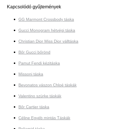
Kapcsolódó gyűjtemények
GG Marmont Crossbody táska
Gucci Monogram hétvégi táska
Christian Dior Miss Dior válltáska
Bőr Gucci bőrönd
Pamut Fendi kézitáska
Missoni táska
Bevonatos vászon Chloé táskák
Valentino szürke táskák
Bőr Cartier táska
Céline Egyéb mintás Táskák
Poliamid táska