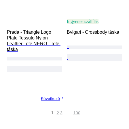
Ingyenes szállítás
Prada - Triangle Logo 
Bvlgari - Crossbody táska
Plate Tessuto Nylon 
Leather Tote NERO - Tote 
táska
Következő
1
2
3
…
100