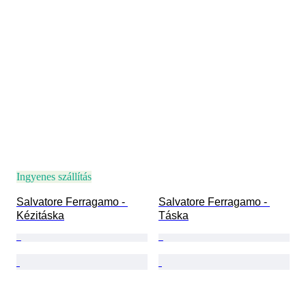
Ingyenes szállítás
Salvatore Ferragamo - 
Salvatore Ferragamo - 
Kézitáska
Táska