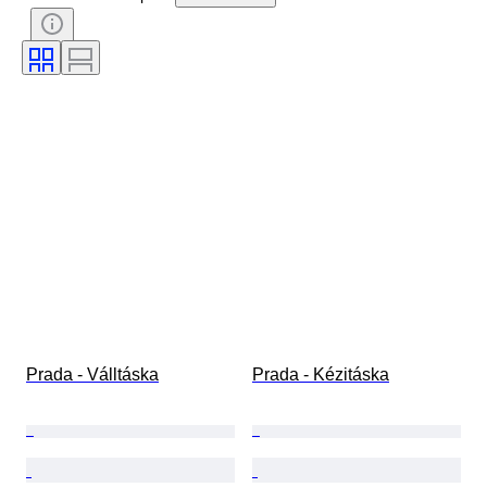
Tanúsítvány
Szín
Tartozékok mellékelve
Minta
Ráírt méret
Korszak
Modell
Cipő méret
Prada - Válltáska
Prada - Kézitáska