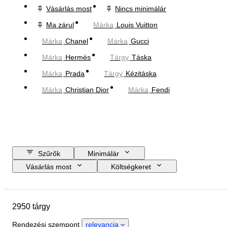
Vásárlás most
Nincs minimálár
Ma zárul
Márka
Louis Vuitton
Márka
Chanel
Márka
Gucci
Márka
Hermès
Tárgy
Táska
Márka
Prada
Tárgy
Kézitáska
Márka
Christian Dior
Márka
Fendi
Szűrők
Minimálár
Vásárlás most
Költségkeret
Zárási dátum
Helyszín
尺寸
Márka
Ruházat mérete
2950 tárgy
Tárgy
Country of origin
Anyag
Nem
Állapot
Rendezési szempont
relevancia