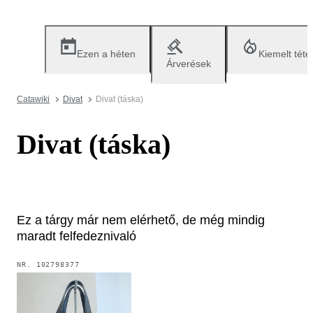
Ezen a héten
Kiemelt téte
Árverések
Catawiki
Divat
Divat (táska)
Divat (táska)
Ez a tárgy már nem elérhető, de még mindig
maradt felfedeznivaló
NR.
102798377