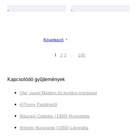
Következő
1
2
3
…
100
Kapcsolódó gyűjtemények
Olaj, panel Modern és kortárs művészet
A Ponny Paintingről
Maurizio Cattelan (1960) Nyomtatás
Antonio Nunziante (1956) Litográfia