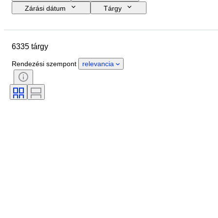
Zárási dátum
Tárgy
Költségkeret
Méret
Stílus
Technika
Művész
Helyszín
6335 tárgy
Téma
Időszak
Aláírás
Szín
Eladta
Kiadás
Rendezési szempont
relevancia