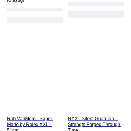
Kintsugi
Rob VanMore - Super 
NYX - Silent Guardian - 
Mario by Rolex XXL - 
Strength Forged Through 
51cm
Time