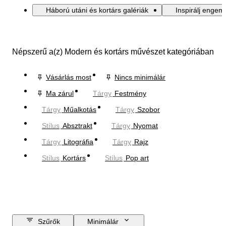
Háború utáni és kortárs galériák
Inspirálj engem
Népszerű a(z) Modern és kortárs művészet kategóriában
Vásárlás most
Nincs minimálár
Ma zárul
Tárgy
Festmény
Tárgy
Műalkotás
Tárgy
Szobor
Stílus
Absztrakt
Tárgy
Nyomat
Tárgy
Litográfia
Tárgy
Rajz
Stílus
Kortárs
Stílus
Pop art
Szűrők
Minimálár