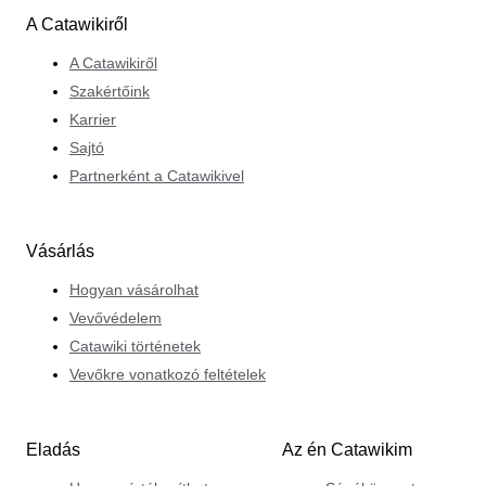
A Catawikiről
A Catawikiről
Szakértőink
Karrier
Sajtó
Partnerként a Catawikivel
Vásárlás
Hogyan vásárolhat
Vevővédelem
Catawiki történetek
Vevőkre vonatkozó feltételek
Eladás
Az én Catawikim