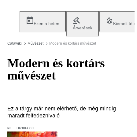
Ezen a héten
Kiemelt téte
Árverések
Catawiki
Művészet
Modern és kortárs művészet
Modern és kortárs
művészet
Ez a tárgy már nem elérhető, de még mindig
maradt felfedeznivaló
NR.
102804791