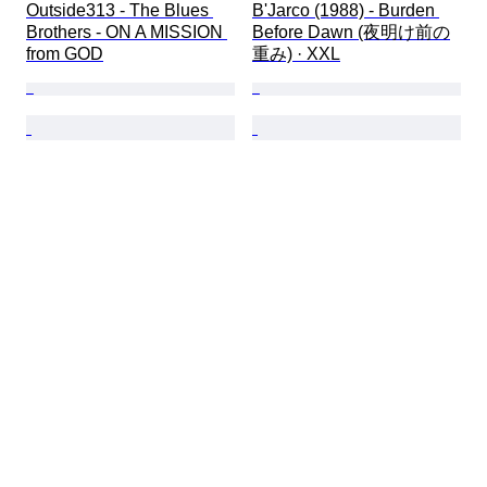
Outside313 - The Blues 
B'Jarco (1988) - Burden 
Brothers - ON A MISSION 
Before Dawn (夜明け前の
from GOD
重み) · XXL