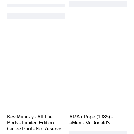
Kev Munday - All The 
AMA • Pope (1985) - 
Birds - Limited Edition 
aMen - McDonald's
Giclee Print - No Reserve