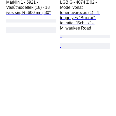
Märklin 1 - 5921 - 
LGB G - 4074 Z 02 - 
Vasútmodellek (18) - 18 
Modellvonat 
íves sín, R=600 mm, 30°
teherfuvarozás (1) - 4-
tengelyes "Boxcar" 
felirattal "Schlitz" - 
Milwaukee Road