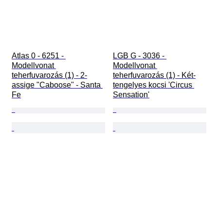
Atlas 0 - 6251 - 
LGB G - 3036 - 
Modellvonat 
Modellvonat 
teherfuvarozás (1) - 2-
teherfuvarozás (1) - Két-
assige "Caboose" - Santa 
tengelyes kocsi 'Circus 
Fe
Sensation'