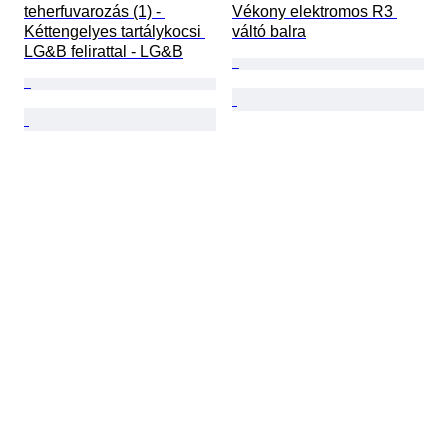
teherfuvarozás (1) - 
Vékony elektromos R3 
Kéttengelyes tartálykocsi 
váltó balra
LG&B felirattal - LG&B