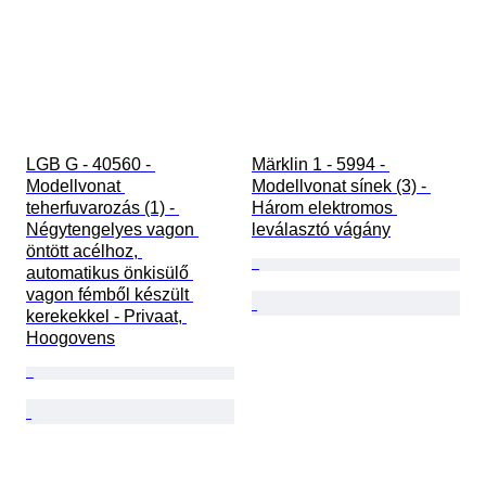
LGB G - 40560 - 
Märklin 1 - 5994 - 
Modellvonat 
Modellvonat sínek (3) - 
teherfuvarozás (1) - 
Három elektromos 
Négytengelyes vagon 
leválasztó vágány
öntött acélhoz, 
automatikus önkisülő 
vagon fémből készült 
kerekekkel - Privaat, 
Hoogovens