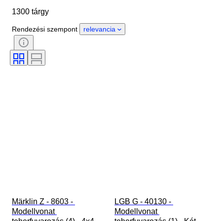
1300 tárgy
Állapot
Extrák
Időszak
Téma
Stílus
Szín
Rendezési szempont
relevancia
Mérték
Kontroll
Tápegység
Vasúti társaság
Korszak
Original/ Replica
Märklin Z - 8603 - 
LGB G - 40130 - 
Modellvonat 
Modellvonat 