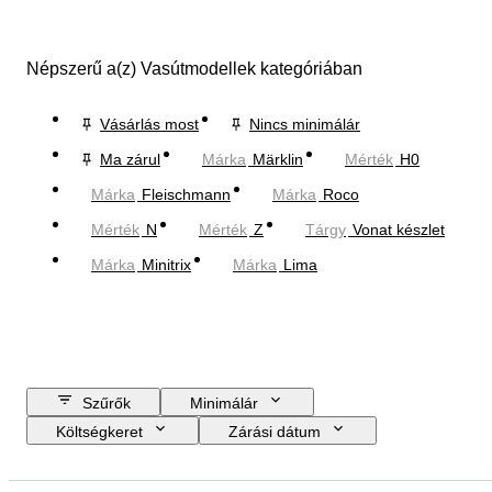
Népszerű a(z) Vasútmodellek kategóriában
Vásárlás most
Nincs minimálár
Ma zárul
Márka
Märklin
Mérték
H0
Márka
Fleischmann
Márka
Roco
Mérték
N
Mérték
Z
Tárgy
Vonat készlet
Márka
Minitrix
Márka
Lima
Szűrők
Minimálár
Költségkeret
Zárási dátum
Helyszín
Márka
Tárgy
Country of origin
Anyag