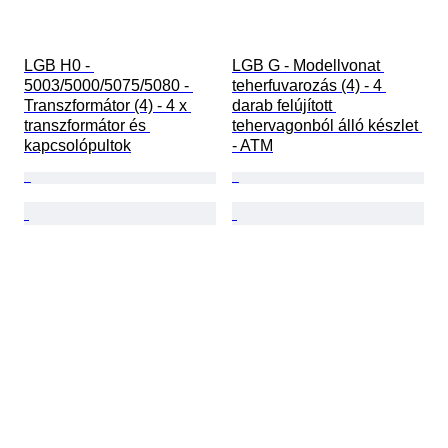
LGB H0 - 
LGB G - Modellvonat 
5003/5000/5075/5080 - 
teherfuvarozás (4) - 4 
Transzformátor (4) - 4 x 
darab felújított 
transzformátor és 
tehervagonból álló készlet 
kapcsolópultok
- ATM