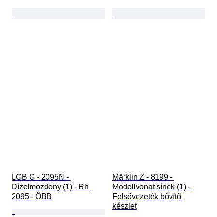
LGB G - 2095N - 
Märklin Z - 8199 - 
Dízelmozdony (1) - Rh 
Modellvonat sínek (1) - 
2095 - ÖBB
Felsővezeték bővítő 
készlet