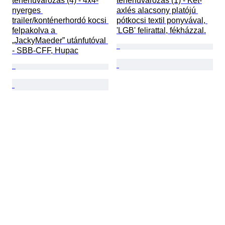
teherfuvarozás (4) - 4x4-
teherfuvarozás (1) - Két-
nyerges 
axlés alacsony platójú 
trailer/konténerhordó kocsi 
pótkocsi textil ponyvával, 
felpakolva a 
'LGB' felirattal, fékházzal.
„JackyMaeder” utánfutóval 
- SBB-CFF, Hupac