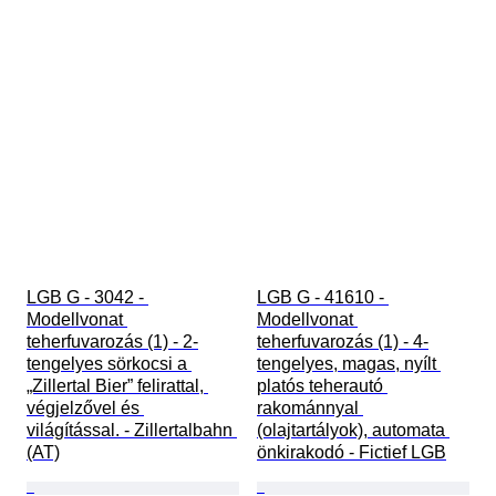
LGB G - 3042 - 
LGB G - 41610 - 
Modellvonat 
Modellvonat 
teherfuvarozás (1) - 2-
teherfuvarozás (1) - 4-
tengelyes sörkocsi a 
tengelyes, magas, nyílt 
„Zillertal Bier” felirattal, 
platós teherautó 
végjelzővel és 
rakománnyal 
világítással. - Zillertalbahn 
(olajtartályok), automata 
(AT)
önkirakodó - Fictief LGB