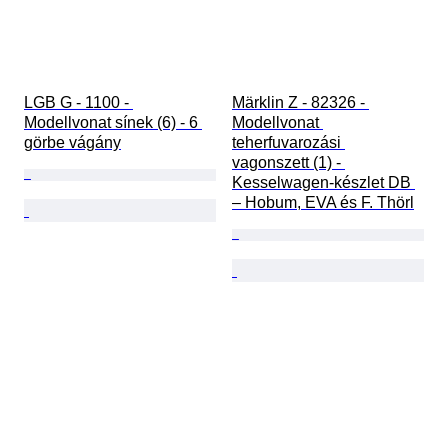
LGB G - 1100 - 
Märklin Z - 82326 - 
Modellvonat sínek (6) - 6 
Modellvonat 
görbe vágány
teherfuvarozási 
vagonszett (1) - 
Kesselwagen-készlet DB 
– Hobum, EVA és F. Thörl