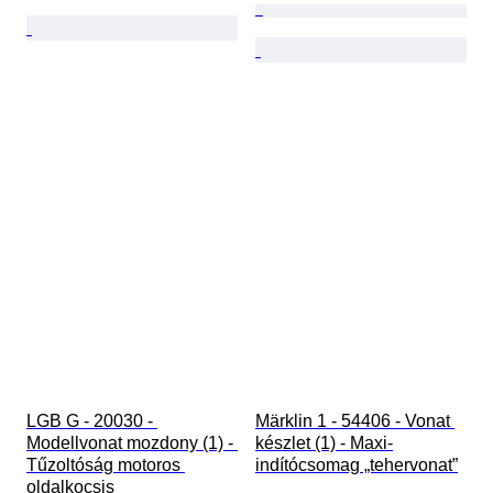
LGB G - 20030 - 
Märklin 1 - 54406 - Vonat 
Modellvonat mozdony (1) - 
készlet (1) - Maxi-
Tűzoltóság motoros 
indítócsomag „tehervonat”
oldalkocsis 