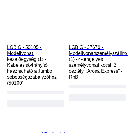
LGB G - 50105 - 
LGB G - 37670 - 
Modellvonat 
Modellvonatszemélyszállító 
kezelőegység (1) - 
(1) - 4-tengelyes 
Kábeles távirányító 
személyvonati kocsi, 2. 
használható a Jumbo 
osztály, „Arosa Express” - 
sebességszabályzóhoz 
RhB
(50100).