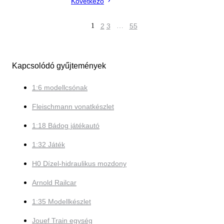
Következő
1
2
3
…
55
Kapcsolódó gyűjtemények
1:6 modellcsónak
Fleischmann vonatkészlet
1:18 Bádog játékautó
1:32 Játék
H0 Dízel-hidraulikus mozdony
Arnold Railcar
1:35 Modellkészlet
Jouef Train egység