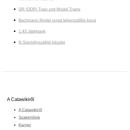
DR (DDR) Train unit Model Trains
Bachmann Model vonat teherszállító kocsi
1:43 Játéktank
N Személyszállító készlet
A Catawikiről
A Catawikiről
Szakértőink
Karrier