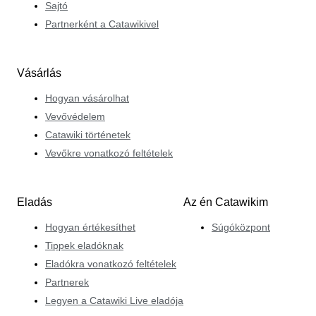
Sajtó
Partnerként a Catawikivel
Vásárlás
Hogyan vásárolhat
Vevővédelem
Catawiki történetek
Vevőkre vonatkozó feltételek
Eladás
Az én Catawikim
Hogyan értékesíthet
Súgóközpont
Tippek eladóknak
Eladókra vonatkozó feltételek
Partnerek
Legyen a Catawiki Live eladója