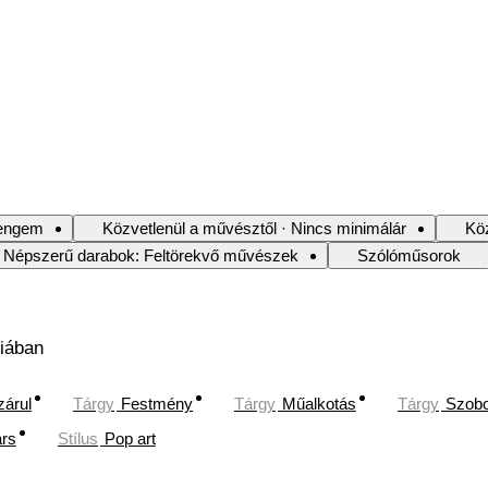
j engem
Közvetlenül a művésztől · Nincs minimálár
Köz
Népszerű darabok: Feltörekvő művészek
Szólóműsorok
iában
zárul
Tárgy
Festmény
Tárgy
Műalkotás
Tárgy
Szob
árs
Stílus
Pop art