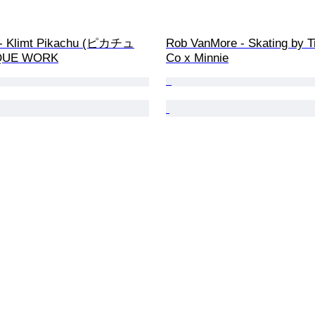
 Klimt Pikachu (ピカチュ
Rob VanMore - Skating by Ti
IQUE WORK
Co x Minnie