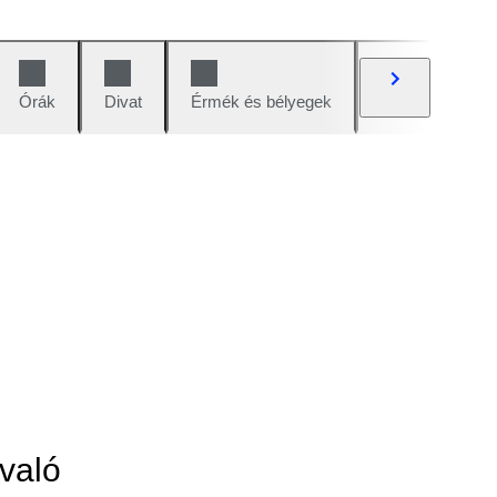
Órák
Divat
Érmék és bélyegek
Képregények
való