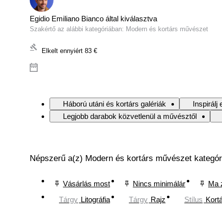
Egidio Emiliano Bianco által kiválasztva
Szakértő az alábbi kategóriában: Modern és kortárs művészet
Elkelt ennyiért
83 €
Háború utáni és kortárs galériák
Inspirál
Legjobb darabok közvetlenül a művésztől
Népszerű a(z) Modern és kortárs művészet kategór
Vásárlás most
Nincs minimálár
Ma 
Tárgy
Litográfia
Tárgy
Rajz
Stílus
Kort