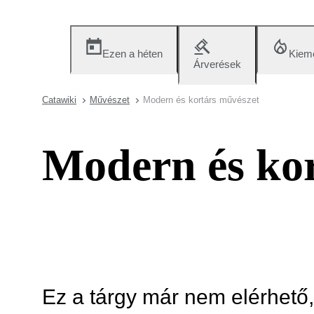
Ezen a héten
Kieme
Árverések
Catawiki
Művészet
Modern és kortárs művészet
Modern és kor
Ez a tárgy már nem elérhető