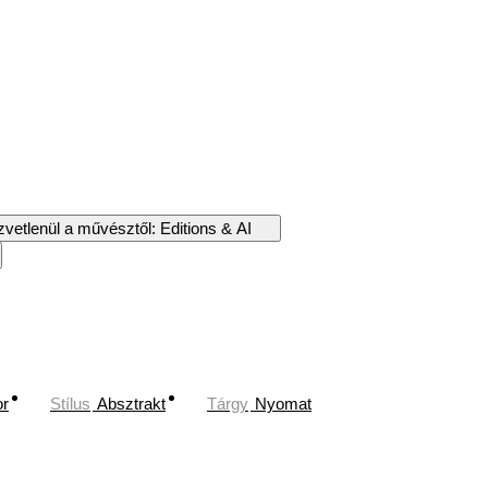
vetlenül a művésztől: Editions & AI
or
Stílus
Absztrakt
Tárgy
Nyomat