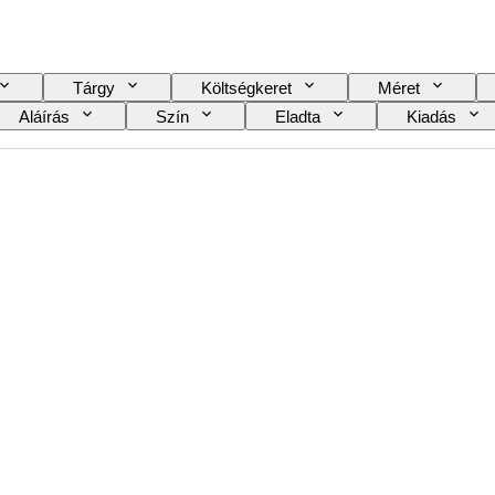
Tárgy
Költségkeret
Méret
Aláírás
Szín
Eladta
Kiadás