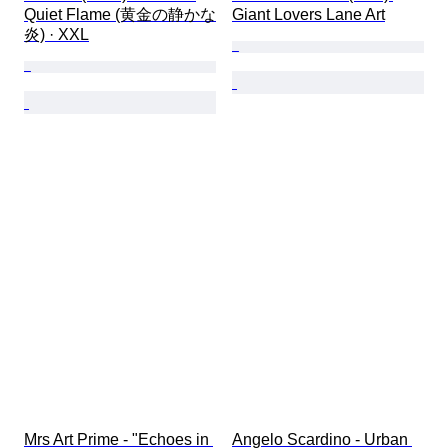
Quiet Flame (黄金の静かな
Giant Lovers Lane Art
炎) · XXL
Mrs Art Prime - "Echoes in 
Angelo Scardino - Urban 