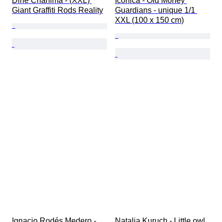
Dine Chanima - (XXL) 
Iconica - Old Money 
Giant Graffiti Rods Reality
Guardians - unique 1/1 
XXL (100 x 150 cm)
Ignacio Rodés Medero - 
Natalia Kuruch - Little owl