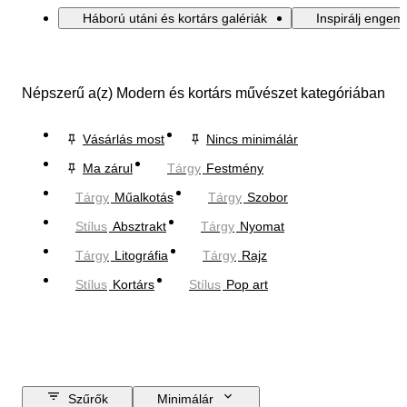
Háború utáni és kortárs galériák
Inspirálj engem
Népszerű a(z) Modern és kortárs művészet kategóriában
Vásárlás most
Nincs minimálár
Ma zárul
Tárgy
Festmény
Tárgy
Műalkotás
Tárgy
Szobor
Stílus
Absztrakt
Tárgy
Nyomat
Tárgy
Litográfia
Tárgy
Rajz
Stílus
Kortárs
Stílus
Pop art
Szűrők
Minimálár