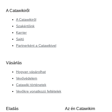
A Catawikiről
A Catawikiről
Szakértőink
Karrier
Sajtó
Partnerként a Catawikivel
Vásárlás
Hogyan vásárolhat
Vevővédelem
Catawiki történetek
Vevőkre vonatkozó feltételek
Eladás
Az én Catawikim