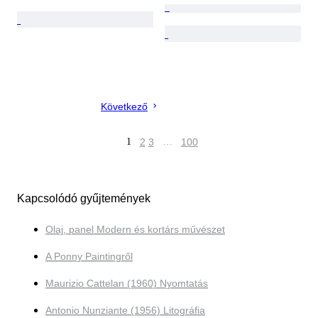
Következő
1
2
3
…
100
Kapcsolódó gyűjtemények
Olaj, panel Modern és kortárs művészet
A Ponny Paintingről
Maurizio Cattelan (1960) Nyomtatás
Antonio Nunziante (1956) Litográfia