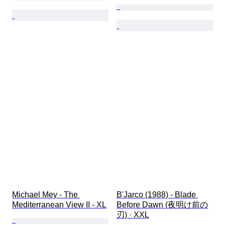
Michael Mey - The 
B'Jarco (1988) - Blade 
Mediterranean View II - XL
Before Dawn (夜明け前の
刃) · XXL