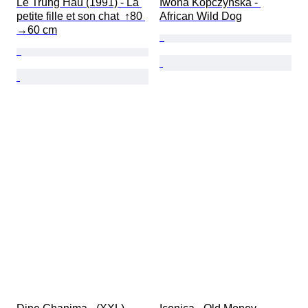
Le Trung Hau (1991) - La 
Iwona Kopczyńska - 
petite fille et son chat  ↑80 
African Wild Dog
→60 cm