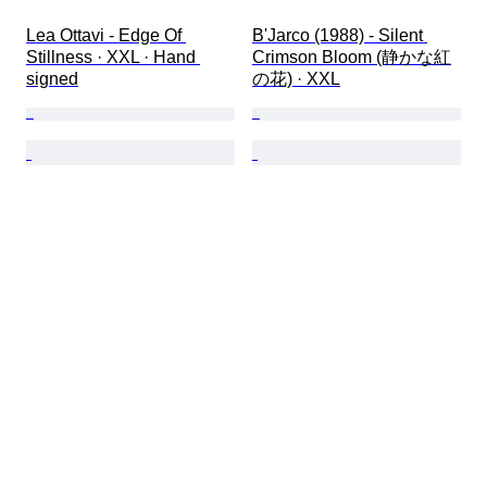
Lea Ottavi - Edge Of 
B'Jarco (1988) - Silent 
Stillness · XXL · Hand 
Crimson Bloom (静かな紅
signed
の花) · XXL