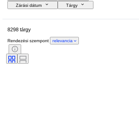
Zárási dátum
Tárgy
Költségkeret
Méret
Stílus
Technika
Művész
Helyszín
8298 tárgy
Téma
Időszak
Aláírás
Szín
Eladta
Kiadás
Rendezési szempont
relevancia