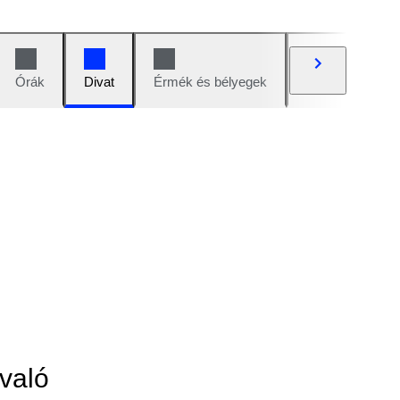
Órák
Divat
Érmék és bélyegek
Képregények
való