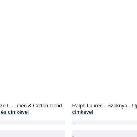
ze L - Linen & Cotton blend 
Ralph Lauren - Szoknya - Új
j és címkével
címkével