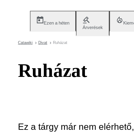
Ezen a héten
Kieme
Árverések
Catawiki
Divat
Ruházat
Ruházat
Ez a tárgy már nem elérhető