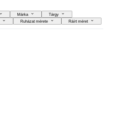
Márka
Tárgy
Ruházat mérete
Ráírt méret