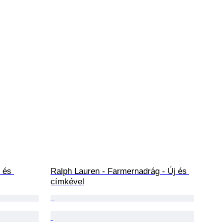
 és 
Ralph Lauren - Farmernadrág - Új és 
címkével