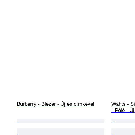
Burberry - Blézer - Új és címkével
Wahts - Si
- Póló - Ú