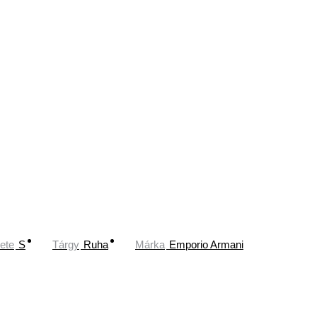
ete
S
Tárgy
Ruha
Márka
Emporio Armani