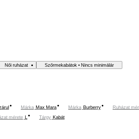
Női ruházat
Szőrmekabátok • Nincs minimálár
zárul
Márka
Max Mara
Márka
Burberry
Ruházat mér
zat mérete
L
Tárgy
Kabát