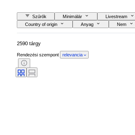
Szűrők
Minimálár
Livestream
Country of origin
Anyag
Nem
Korszak
Minta
Inggallér mérete
2590 tárgy
Rendezési szempont
relevancia