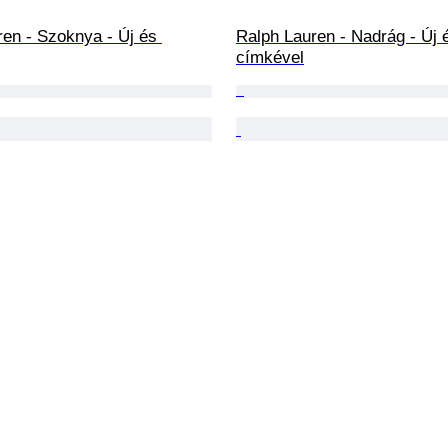
en - Szoknya - Új és 
Ralph Lauren - Nadrág - Új 
címkével