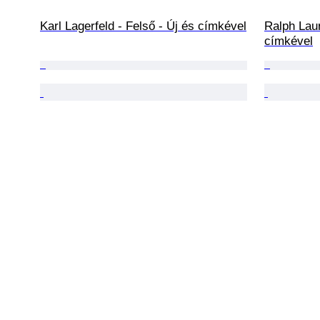
Karl Lagerfeld - Felső - Új és címkével
Ralph Laur
címkével