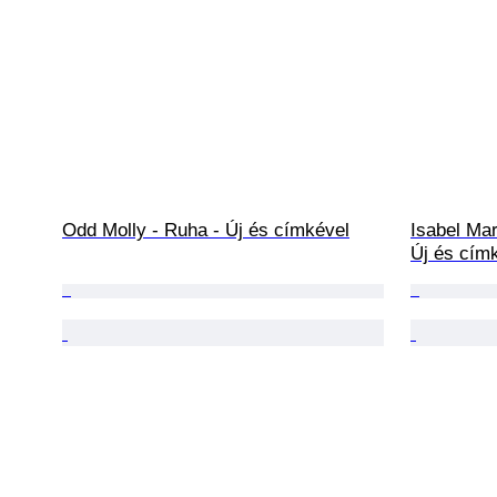
Odd Molly - Ruha - Új és címkével
Isabel Mar
Új és cím