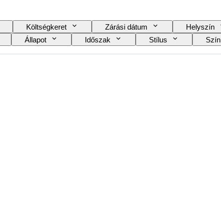
Költségkeret
Zárási dátum
Helyszín
Állapot
Időszak
Stílus
Szín
Tartozékok mellékelve
Cipő méret