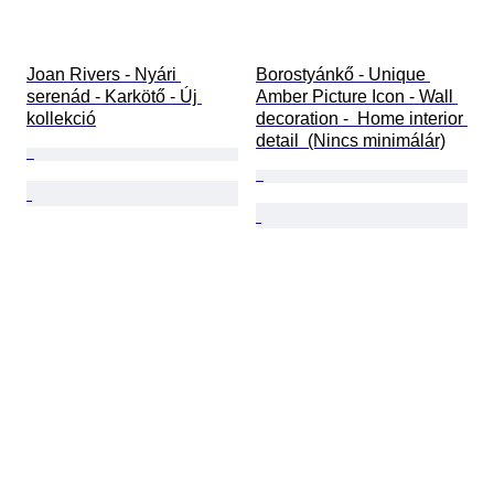
Joan Rivers - Nyári 
Borostyánkő - Unique 
serenád - Karkötő - Új 
Amber Picture Icon - Wall 
kollekció
decoration -  Home interior 
detail  (Nincs minimálár)