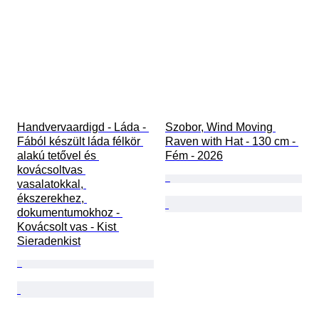
Handvervaardigd - Láda - 
Szobor, Wind Moving 
Fából készült láda félkör 
Raven with Hat - 130 cm - 
alakú tetővel és 
Fém - 2026
kovácsoltvas 
vasalatokkal, 
ékszerekhez, 
dokumentumokhoz - 
Kovácsolt vas - Kist 
Sieradenkist