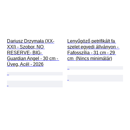
Dariusz Drzymała (XX-
Lenyűgöző petrifikált fa 
XXI) - Szobor, NO 
szelet egyedi állványon - 
RESERVE- BIG- 
Fafosszília - 31 cm - 29 
Guardian Angel - 30 cm - 
cm  (Nincs minimálár)
Üveg, Acél - 2026