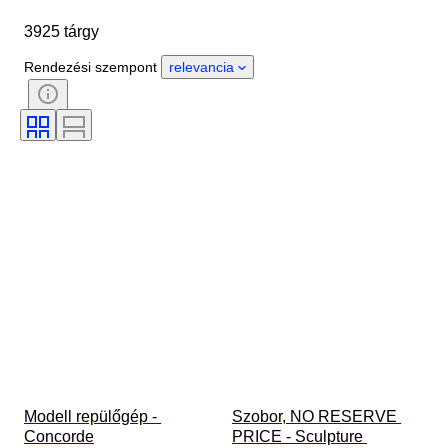
Méret
尺寸
Márka
3925 tárgy
Tárgy
Country of origin
Anyag
Nem
Állapot
Rendezési szempont
relevancia
Időszak
Kő
Tanúsítvány
Stílus
Technika
Aláírás
Szín
Óraszerkezet
Growing style
Eladta
Power Reserve
Original/ Replica
Striking
Korszak
Mintadarab
Modell repülőgép - 
Szobor, NO RESERVE 
Concorde
PRICE - Sculpture 