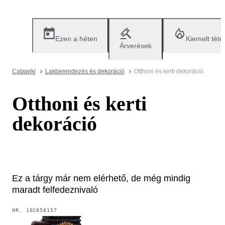
Ezen a héten
Kiemelt téte
Árverések
Catawiki
Lakberendezés és dekoráció
Otthoni és kerti dekoráció
Otthoni és kerti
dekoráció
Ez a tárgy már nem elérhető, de még mindig
maradt felfedeznivaló
NR.
102858157