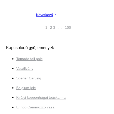
Következő
1
2
3
…
100
Kapcsolódó gyűjtemények
Tomado fali polc
Vasállvány
Spelter Carving
Belgium jele
Királyi koppenhágai teáskanna
Enrico Cammozzo váza