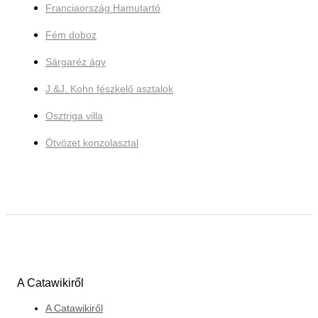
Franciaország Hamutartó
Fém doboz
Sárgaréz ágy
J.&J. Kohn fészkelő asztalok
Osztriga villa
Ötvözet konzolasztal
A Catawikiről
A Catawikiről