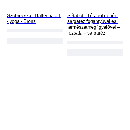
Szobrocska - Ballerina art 
Sétabot - Túrabot nehéz 
- yoga - Bronz
sárgaréz fogantyúval és 
természetmegfigyelővel – 
rózsafa – sárgaréz