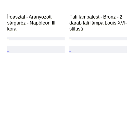
Íróasztal - Aranyozott 
Fali lámpatest - Bronz - 2 
sárgaréz - Napóleon III 
darab fali lámpa Louis XVI-
kora
stílusú