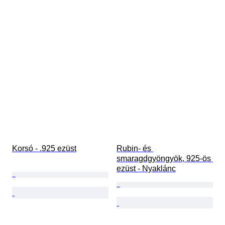
Korsó - .925 ezüst
Rubin- és 
smaragdgyöngyök, 925-ös 
ezüst - Nyaklánc