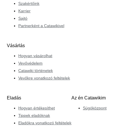
Szakértőink
Karrier
Sajtó
Partnerként a Catawikivel
Vásárlás
Hogyan vásárolhat
Vevővédelem
Catawiki történetek
Vevőkre vonatkozó feltételek
Eladás
Az én Catawikim
Hogyan értékesíthet
Súgóközpont
Tippek eladóknak
Eladókra vonatkozó feltételek