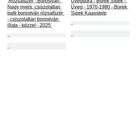
 Rózsafüzér - Borostyán, 
Üvegbúra - Borek Sipek - 
Nagy nyers, csiszolatlan 
Üveg - 1970-1980 - Borek 
balti borostyán rózsafüzér 
Sipek Kaasstolp
- csiszolatlan borostyán 
illata - kézzel - 2025 