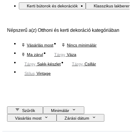
Kerti bútorok és dekorációk
Klasszikus lakberen
Népszerű a(z) Otthoni és kerti dekoráció kategóriában
Vásárlás most
Nincs minimálár
Ma zárul
Tárgy
Váza
Tárgy
Sakk-készlet
Tárgy
Csillár
Stílus
Vintage
Szűrők
Minimálár
Vásárlás most
Zárási dátum
Költségkeret
Helyszín