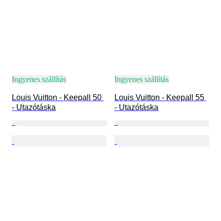
Ingyenes szállítás
Ingyenes szállítás
Louis Vuitton - Keepall 50 
Louis Vuitton - Keepall 55 
- Utazótáska
- Utazótáska