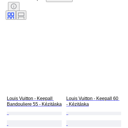
Szín
Tartozékok mellékelve
Minta
Korszak
Ráírt méret
Modell
Cipő méret
Louis Vuitton - Keepall 
Louis Vuitton - Keepall 60 
Bandouliere 55 - Kézitáska
- Kézitáska