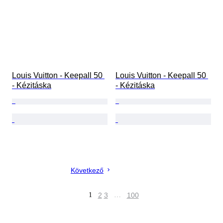
Louis Vuitton - Keepall 50 
Louis Vuitton - Keepall 50 
- Kézitáska
- Kézitáska
Következő
1
2
3
…
100