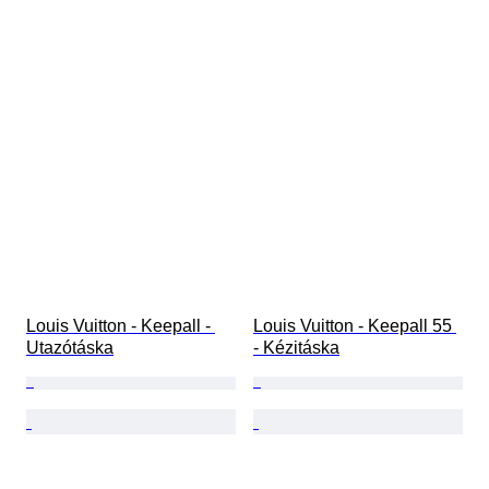
Louis Vuitton - Keepall - 
Louis Vuitton - Keepall 55 
Utazótáska
- Kézitáska