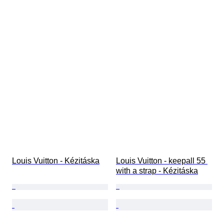
Louis Vuitton - Kézitáska
Louis Vuitton - keepall 55 
with a strap - Kézitáska