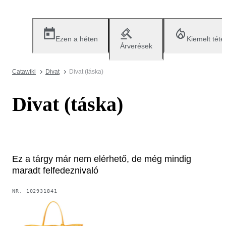
Ezen a héten
Kiemelt téte
Árverések
Catawiki
Divat
Divat (táska)
Divat (táska)
Ez a tárgy már nem elérhető, de még mindig
maradt felfedeznivaló
NR.
102931841