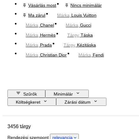
Vásárlás most
Nincs minimálár
Ma zárul
Márka
Louis Vuitton
Márka
Chanel
Márka
Gucci
Márka
Hermès
Tárgy
Táska
Márka
Prada
Tárgy
Kézitáska
Márka
Christian Dior
Márka
Fendi
Szűrők
Minimálár
Költségkeret
Zárási dátum
Helyszín
尺寸
Márka
Ruházat mérete
Tárgy
3456 tárgy
Country of origin
Anyag
Nem
Állapot
Tanúsítvány
Rendezési szempont
relevancia