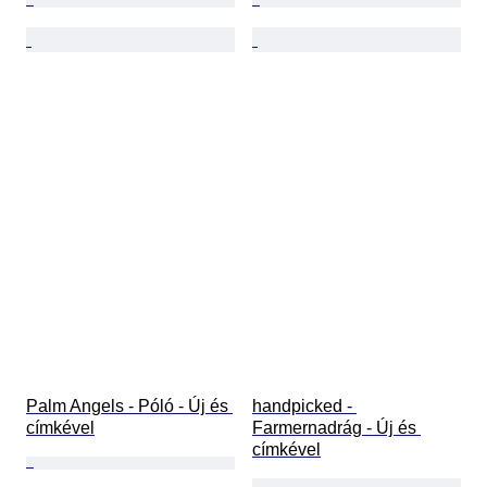
Palm Angels - Póló - Új és 
handpicked - 
címkével
Farmernadrág - Új és 
címkével