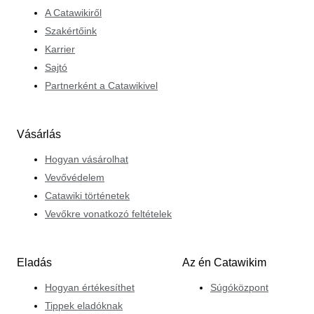
A Catawikiről
Szakértőink
Karrier
Sajtó
Partnerként a Catawikivel
Vásárlás
Hogyan vásárolhat
Vevővédelem
Catawiki történetek
Vevőkre vonatkozó feltételek
Eladás
Az én Catawikim
Hogyan értékesíthet
Súgóközpont
Tippek eladóknak