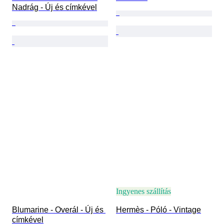
Nadrág - Új és címkével
Ingyenes szállítás
Blumarine - Overál - Új és 
Hermès - Póló - Vintage
címkével