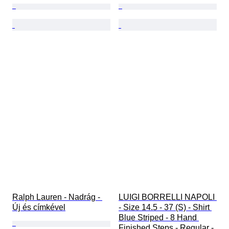
Ralph Lauren - Nadrág - 
LUIGI BORRELLI NAPOLI 
Új és címkével
- Size 14.5 - 37 (S) - Shirt 
Blue Striped - 8 Hand 
Finished Steps - Regular - 