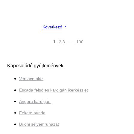
Következő
1
2
3
…
100
Kapcsolódó gyűjtemények
Versace blúz
Escada felső és kardigán ikerkészlet
Angora kardigán
Fekete bunda
Brioni selyemruházat