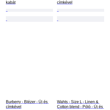
kabát
címkével
Burberry - Blézer - Új és 
Wahts - Size L - Linen & 
címkével
Cotton blend - Póló - Új és 