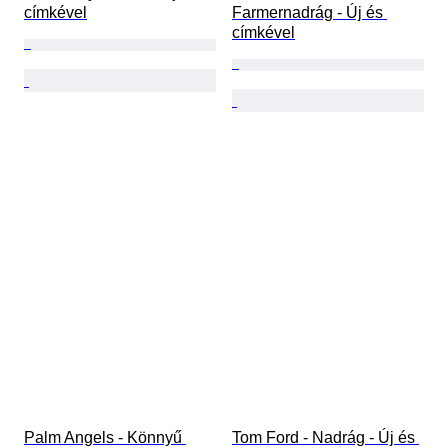
címkével
Farmernadrág - Új és 
címkével
Palm Angels - Könnyű 
Tom Ford - Nadrág - Új és 