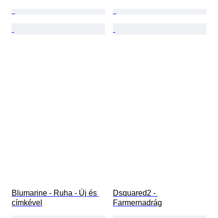
Blumarine - Ruha - Új és 
Dsquared2 - 
címkével
Farmernadrág