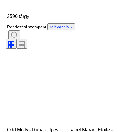
Zárási dátum
Helyszín
Márka
Tárgy
2590 tárgy
Country of origin
Anyag
Nem
Állapot
Időszak
Rendezési szempont
relevancia
Stílus
Szín
Ruházat mérete
Ráírt méret
Korszak
Minta
Inggallér mérete
Tartozékok mellékelve
Cipő méret
Odd Molly - Ruha - Új és 
Isabel Marant Etoile - 