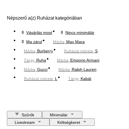
Népszerű a(z) Ruházat kategóriában
Vásárlás most
Nincs minimálár
Ma zárul
Márka
Max Mara
Márka
Burberry
Ruházat mérete
S
Tárgy
Ruha
Márka
Emporio Armani
Márka
Gucci
Márka
Ralph Lauren
Ruházat mérete
L
Tárgy
Kabát
Szűrők
Minimálár
Livestream
Költségkeret