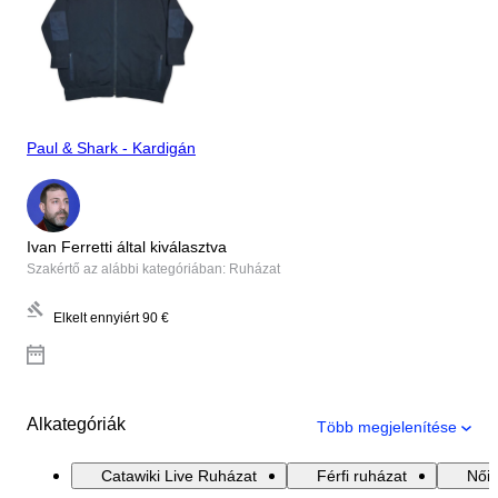
Paul & Shark - Kardigán
Ivan Ferretti által kiválasztva
Szakértő az alábbi kategóriában: Ruházat
Elkelt ennyiért
90 €
Alkategóriák
Több megjelenítése
Catawiki Live Ruházat
Férfi ruházat
Női 