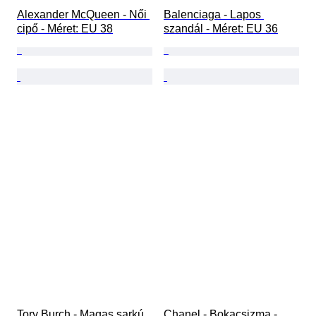
Alexander McQueen - Női 
Balenciaga - Lapos 
cipő - Méret: EU 38
szandál - Méret: EU 36
Tory Burch - Magas sarkú 
Chanel - Bokacsizma - 