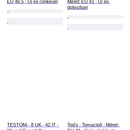
EU 46.5 - Új és címkével
Méret: EU 41 - Új és 
dobozban
TESTONI - 8 UK - 42 IT - 
Tod's - Tornacipő - Méret: 