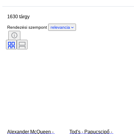
Helyszín
Márka
Cipő méret
Tárgy
Country of origin
1630 tárgy
Anyag
Nem
Állapot
Aláírás
Szín
Korszak
Rendezési szempont
relevancia
Tartozékok mellékelve
Minta
Modell
Alexander McQueen - 
Tod's - Papucscipő - 