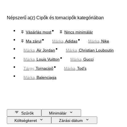
Népszerű a(z) Cipők és tornacipők kategóriában
Vásárlás most
Nincs minimálár
Ma zárul
Márka
Adidas
Márka
Nike
Márka
Air Jordan
Márka
Christian Louboutin
Márka
Louis Vuitton
Márka
Gucci
Tárgy
Tornacipő
Márka
Tod's
Márka
Balenciaga
Szűrők
Minimálár
Költségkeret
Zárási dátum