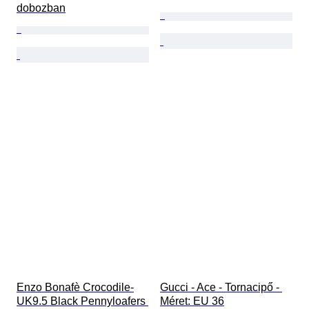
dobozban
Enzo Bonafè Crocodile-
Gucci - Ace - Tornacipő - 
UK9.5 Black Pennyloafers 
Méret: EU 36