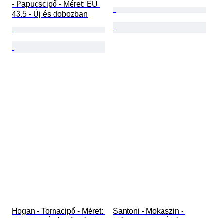
- Papucscipő - Méret: EU 
43.5 - Új és dobozban
Hogan - Tornacipő - Méret: 
Santoni - Mokaszin - 