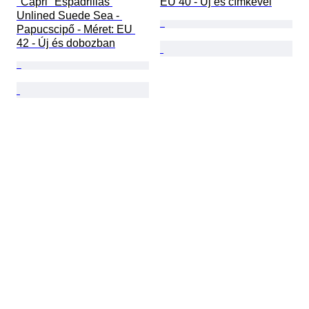
"Capri" Espadrillas 
EU 40 - Új és címkével
Unlined Suede Sea - 
Papucscipő - Méret: EU 
42 - Új és dobozban