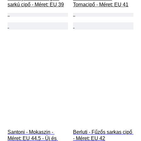
sarkú cipő - Méret: EU 39
Tornacipő - Méret: EU 41
Santoni - Mokaszin - 
Berluti - Fűzős sarkas cipő 
Méret: EU 44.5 - Új és 
- Méret: EU 42