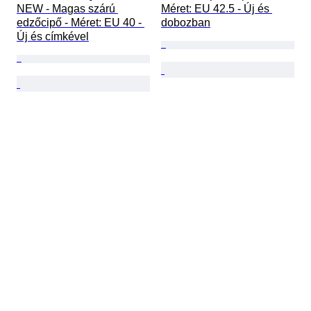
NEW - Magas szárú 
Méret: EU 42.5 - Új és 
edzőcipő - Méret: EU 40 - 
dobozban
Új és címkével