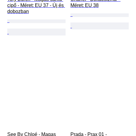
cipő - Méret: EU 37 - Új és 
Méret: EU 38
dobozban
See By Chloé - Magas 
Prada - Prax 01 - 