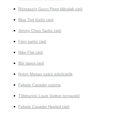
Rózsaszín Gucci Peep lábujjak cipő
Blue Tod fűzős cipő
Jimmy Choo Sarkú cipő
Fém sarkú cipő
Nike Flat cipő
Bőr lapos cipő
Nylon Magas szárú edzőcipők
Fekete Casadei csizma
Többszínű Louis Vuitton tornacipő
Fekete Casadei Heeled cipő