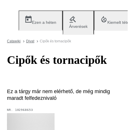
Ezen a héten
Kiemelt téte
Árverések
Catawiki
Divat
Cipők és tornacipők
Cipők és tornacipők
Ez a tárgy már nem elérhető, de még mindig
maradt felfedeznivaló
NR.
102968653