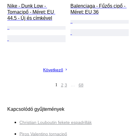
Nike - Dunk Low - 
Balenciaga - Fűzős cipő - 
Tornacipő - Méret: EU 
Méret: EU 36
44.5 - Új és címkével
Következő
1
2
3
…
68
Kapcsolódó gyűjtemények
Christian Louboutin fekete espadrillák
Piros Valentino tornacipő