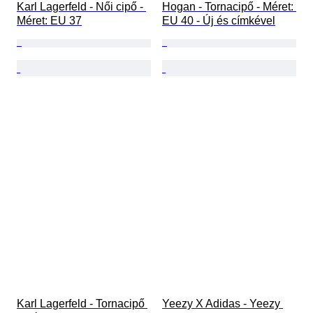
Karl Lagerfeld - Női cipő - 
Hogan - Tornacipő - Méret: 
Méret: EU 37
EU 40 - Új és címkével
Karl Lagerfeld - Tornacipő 
Yeezy X Adidas - Yeezy 