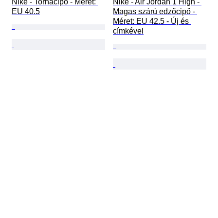
Nike - Tornacipő - Méret: 
Nike - Air Jordan 1 High - 
EU 40.5
Magas szárú edzőcipő - 
Méret: EU 42.5 - Új és 
címkével