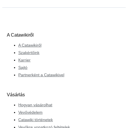
A Catawikiről
A Catawikiről
Szakértőink
Karrier
Sajtó
Partnerként a Catawikivel
Vásárlás
Hogyan vásárolhat
Vevővédelem
Catawiki történetek
Vevőkre vonatkozó feltételek