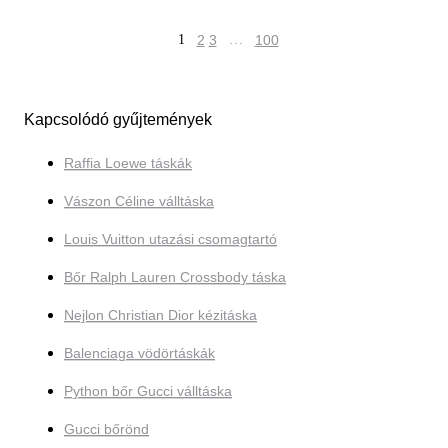
1
2
3
…
100
Kapcsolódó gyűjtemények
Raffia Loewe táskák
Vászon Céline válltáska
Louis Vuitton utazási csomagtartó
Bőr Ralph Lauren Crossbody táska
Nejlon Christian Dior kézitáska
Balenciaga vödörtáskák
Python bőr Gucci válltáska
Gucci bőrönd