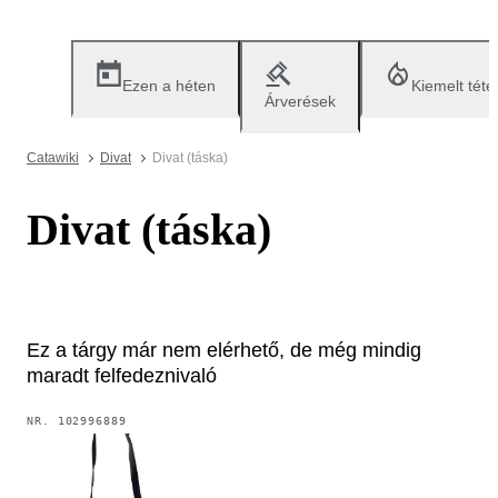
Ezen a héten
Kiemelt téte
Árverések
Catawiki
Divat
Divat (táska)
Divat (táska)
Ez a tárgy már nem elérhető, de még mindig
maradt felfedeznivaló
NR.
102996889