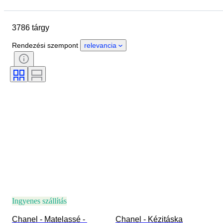
Helyszín
尺寸
Márka
Ruházat mérete
Tárgy
3786 tárgy
Country of origin
Anyag
Nem
Állapot
Tanúsítvány
Rendezési szempont
relevancia
Szín
Tartozékok mellékelve
Minta
Korszak
Ráírt méret
Modell
Cipő méret
Ingyenes szállítás
Chanel - Matelassé - 
Chanel - Kézitáska