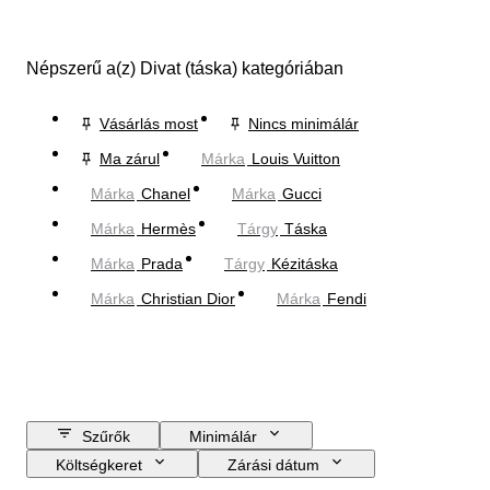
Népszerű a(z) Divat (táska) kategóriában
Vásárlás most
Nincs minimálár
Ma zárul
Márka
Louis Vuitton
Márka
Chanel
Márka
Gucci
Márka
Hermès
Tárgy
Táska
Márka
Prada
Tárgy
Kézitáska
Márka
Christian Dior
Márka
Fendi
Szűrők
Minimálár
Költségkeret
Zárási dátum