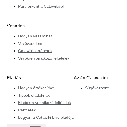
Partnerként a Catawikivel
Vásárlás
Hogyan vásárolhat
Vevővédelem
Catawiki történetek
Vevőkre vonatkozó feltételek
Eladás
Az én Catawikim
Hogyan értékesíthet
Súgóközpont
Tippek eladóknak
Eladókra vonatkozó feltételek
Partnerek
Legyen a Catawiki Live eladója