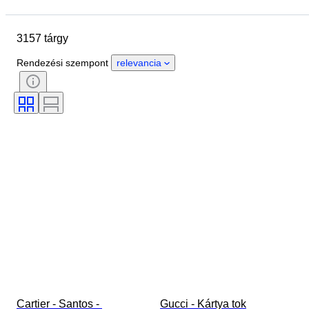
Helyszín
尺寸
Márka
Tárgy
Country of origin
3157 tárgy
Anyag
Nem
Állapot
Időszak
Kő
Tanúsítvány
Rendezési szempont
relevancia
Finomság
Stílus
Szín
Ruházat mérete
Vágás
Ráírt méret
Minta
Tartozékok mellékelve
Gyémánt típus
Méret
Original/ Replica
Korszak
Modell
Cartier - Santos - 
Gucci - Kártya tok