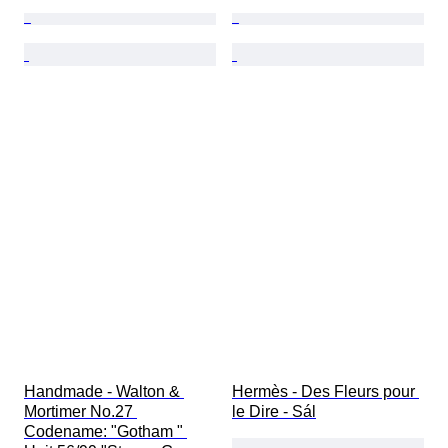
Handmade - Walton & 
Hermès - Des Fleurs pour 
Mortimer No.27 
le Dire - Sál
Codename: "Gotham " 