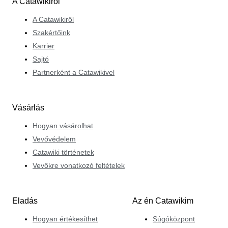
A Catawikiről
A Catawikiről
Szakértőink
Karrier
Sajtó
Partnerként a Catawikivel
Vásárlás
Hogyan vásárolhat
Vevővédelem
Catawiki történetek
Vevőkre vonatkozó feltételek
Eladás
Az én Catawikim
Hogyan értékesíthet
Súgóközpont