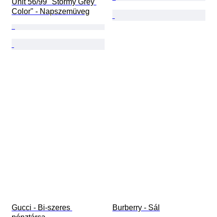
Unit 56/99 "Stormy Grey 
Color" - Napszemüveg
Gucci - Bi-szeres 
Burberry - Sál