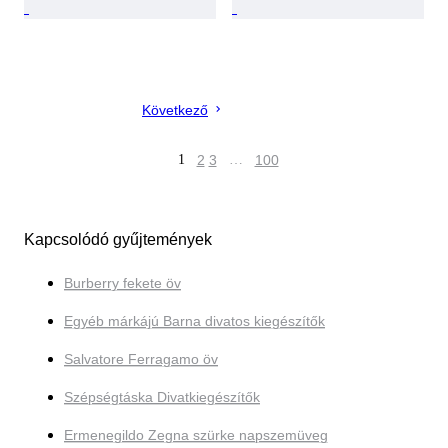
Következő
1
2
3
…
100
Kapcsolódó gyűjtemények
Burberry fekete öv
Egyéb márkájú Barna divatos kiegészítők
Salvatore Ferragamo öv
Szépségtáska Divatkiegészítők
Ermenegildo Zegna szürke napszemüveg