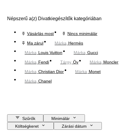
Népszerű a(z) Divatkiegészítők kategóriában
Vásárlás most
Nincs minimálár
Ma zárul
Márka
Hermès
Márka
Louis Vuitton
Márka
Gucci
Márka
Fendi
Tárgy
Öv
Márka
Moncler
Márka
Christian Dior
Márka
Monet
Márka
Chanel
Szűrők
Minimálár
Költségkeret
Zárási dátum