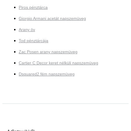
Piros pénztárca
Giorgio Armani acetát napszemüveg
Arany öv
Tod pénztárcája
Zac Posen arany napszemüveg
Cartier C Decor keret nélküli napszemüveg
Dsquared2 fém napszemüveg