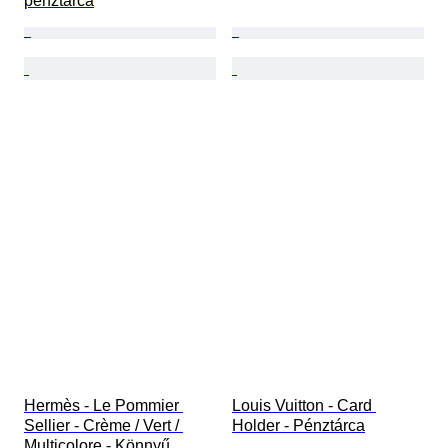
pénztárca
Hermès - Le Pommier 
Louis Vuitton - Card 
Sellier - Crème / Vert / 
Holder - Pénztárca
Multicolore - Könnyű 