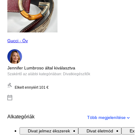
Gucci - Öv
Jennifer Lumbroso által kiválasztva
Szakértő az alábbi kategóriában: Divatkiegészítők
Elkelt ennyiért
101 €
Alkategóriák
Több megjelenítése
Divat jelmez ékszerek
Divat életmód
Exk