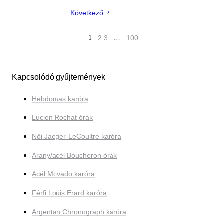
Következő
1
2
3
…
100
Kapcsolódó gyűjtemények
Hebdomas karóra
Lucien Rochat órák
Női Jaeger-LeCoultre karóra
Arany/acél Boucheron órák
Acél Movado karóra
Férfi Louis Erard karóra
Argentan Chronograph karóra