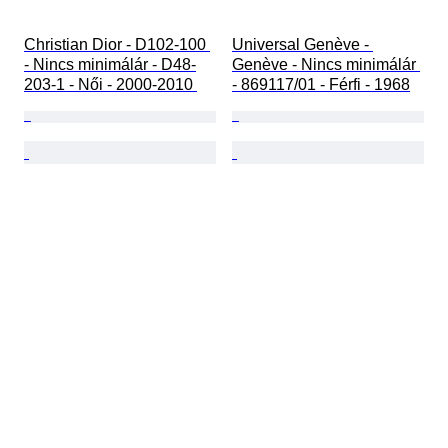
Christian Dior - D102-100 
Universal Genève - 
- Nincs minimálár - D48-
Genève - Nincs minimálár 
203-1 - Női - 2000-2010 
- 869117/01 - Férfi - 1968