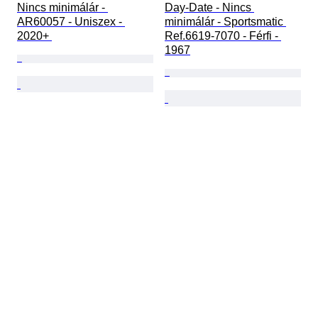
Nincs minimálár - 
Day-Date - Nincs 
AR60057 - Uniszex - 
minimálár - Sportsmatic 
2020+ 
Ref.6619-7070 - Férfi - 
1967