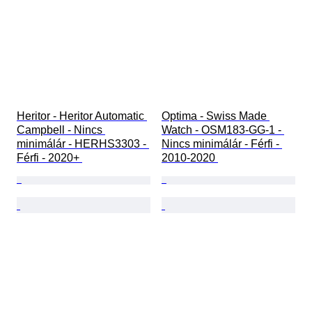
Heritor - Heritor Automatic 
Optima - Swiss Made 
Campbell - Nincs 
Watch - OSM183-GG-1 - 
minimálár - HERHS3303 - 
Nincs minimálár - Férfi - 
Férfi - 2020+ 
2010-2020 