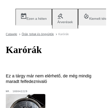
Ezen a héten
Kiemelt téte
Árverések
Catawiki
Órák, tollak és öngyújtók
Karórák
Karórák
Ez a tárgy már nem elérhető, de még mindig
maradt felfedeznivaló
NR.
103042229