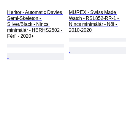
Heritor - Automatic Davies 
MUREX - Swiss Made 
Semi-Skeleton - 
Watch - RSL852-RR-1 - 
Silver/Black - Nincs 
Nincs minimálár - Női - 
minimálár - HERHS2502 - 
2010-2020 
Férfi - 2020+ 