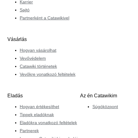
Karrier
Sajtó
Partnerként a Catawikivel
Vásárlás
Hogyan vásárolhat
Vevővédelem
Catawiki történetek
Vevőkre vonatkozó feltételek
Eladás
Az én Catawikim
Hogyan értékesíthet
Súgóközpont
Tippek eladóknak
Eladókra vonatkozó feltételek
Partnerek