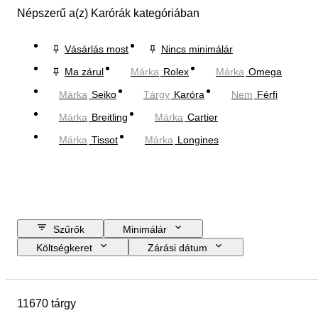
Népszerű a(z) Karórák kategóriában
Vásárlás most
Nincs minimálár
Ma zárul
Márka
Rolex
Márka
Omega
Márka
Seiko
Tárgy
Karóra
Nem
Férfi
Márka
Breitling
Márka
Cartier
Márka
Tissot
Márka
Longines
Szűrők
Minimálár
Költségkeret
Zárási dátum
Helyszín
Márka
A tok átmérője
Óraszíj hossza
11670 tárgy
Tárgy
Country of origin