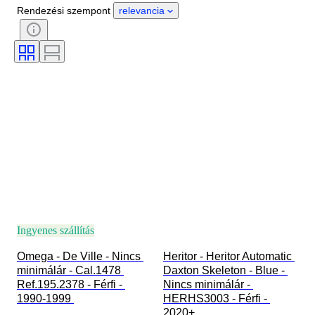
Anyag
Nem
Állapot
Rendezési szempont
relevancia
Extrák
Időszak
Tanúsítvány
Téma
Kötés
Kiadás
Nyelv
Szín
Óraszerkezet
Óraszíj anyaga
Korszak
Modell
Ingyenes szállítás
Omega - De Ville - Nincs 
Heritor - Heritor Automatic 
minimálár - Cal.1478 
Daxton Skeleton - Blue - 
Ref.195.2378 - Férfi - 
Nincs minimálár - 
1990-1999 
HERHS3003 - Férfi - 
2020+ 