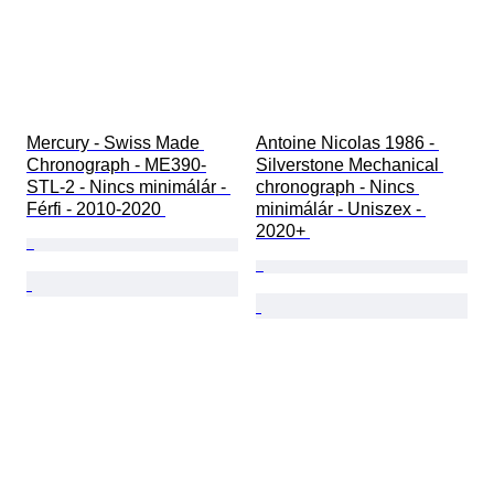
Mercury - Swiss Made 
Antoine Nicolas 1986 - 
Chronograph - ME390-
Silverstone Mechanical 
STL-2 - Nincs minimálár - 
chronograph - Nincs 
Férfi - 2010-2020 
minimálár - Uniszex - 
2020+ 