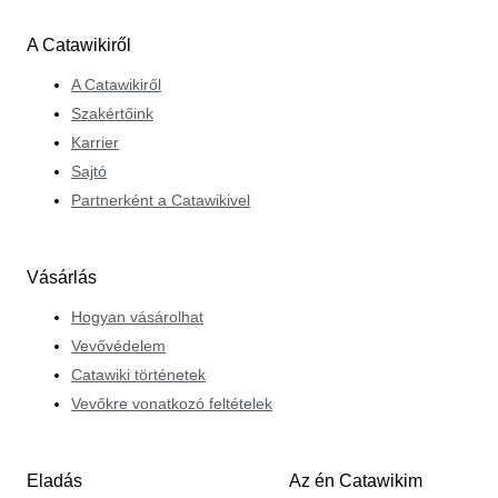
A Catawikiről
A Catawikiről
Szakértőink
Karrier
Sajtó
Partnerként a Catawikivel
Vásárlás
Hogyan vásárolhat
Vevővédelem
Catawiki történetek
Vevőkre vonatkozó feltételek
Eladás
Az én Catawikim