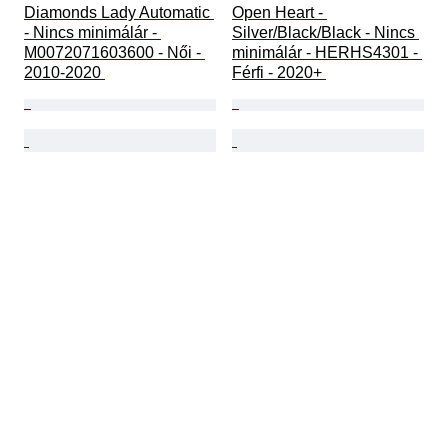
Diamonds Lady Automatic 
Open Heart - 
- Nincs minimálár - 
Silver/Black/Black - Nincs 
M0072071603600 - Női - 
minimálár - HERHS4301 - 
2010-2020 
Férfi - 2020+ 