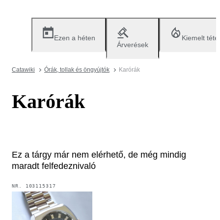
Ezen a héten
Kiemelt téte
Árverések
Catawiki
Órák, tollak és öngyújtók
Karórák
Karórák
Ez a tárgy már nem elérhető, de még mindig
maradt felfedeznivaló
NR.
103115317