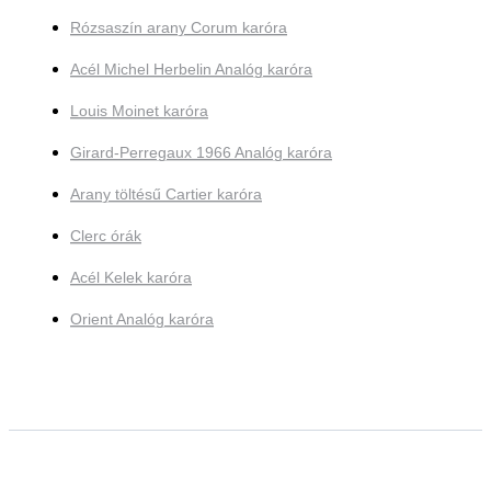
Rózsaszín arany Corum karóra
Acél Michel Herbelin Analóg karóra
Louis Moinet karóra
Girard-Perregaux 1966 Analóg karóra
Arany töltésű Cartier karóra
Clerc órák
Acél Kelek karóra
Orient Analóg karóra