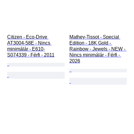
Citizen - Eco-Drive 
Mathey-Tissot - Special 
AT3004-58E - Nincs 
Edition - 18K Gold - 
minimálár - E610-
Rainbow - Jewels - NEW - 
S074339 - Férfi - 2011
Nincs minimálár - Férfi - 
2026