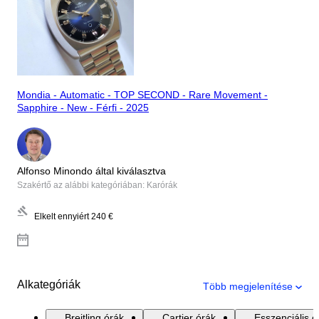
Mondia - Automatic - TOP SECOND - Rare Movement -
Sapphire - New - Férfi - 2025
Alfonso Minondo által kiválasztva
Szakértő az alábbi kategóriában: Karórák
Elkelt ennyiért
240 €
Alkategóriák
Több megjelenítése
Breitling órák
Cartier órák
Esszenciális ó