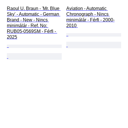
Raoul U. Braun - 'Mr. Blue 
Aviation - Automatic 
Sky' - Automatic - German 
Chronograph - Nincs 
Brand - New - Nincs 
minimálár - Férfi - 2000-
minimálár - Ref. No: 
2010 
RUB05-0569SM - Férfi - 
2025