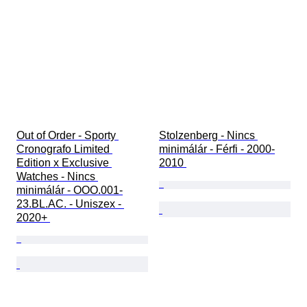
Out of Order - Sporty 
Stolzenberg - Nincs 
Cronografo Limited 
minimálár - Férfi - 2000-
Edition x Exclusive 
2010 
Watches - Nincs 
minimálár - OOO.001-
23.BL.AC. - Uniszex - 
2020+ 