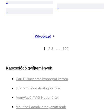
Következő
1
2
3
…
100
Kapcsolódó gyűjtemények
Carl F. Bucherer kronográf karóra
Graham Steel Analóg karóra
Arany/acél TAG Heuer órák
Maurice Lacroix aranyozott órák