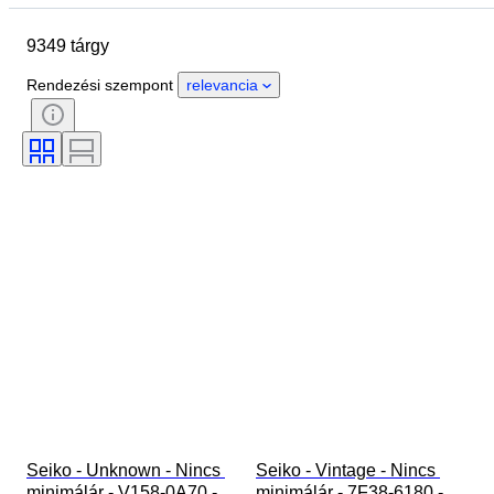
A tok átmérője
Óraszíj hossza
9349 tárgy
Tárgy
Country of origin
Anyag
Nem
Állapot
Rendezési szempont
relevancia
Extrák
Időszak
Tanúsítvány
Kötés
Szín
Óraszerkezet
Óraszíj anyaga
Korszak
Power Reserve
Striking
Original/ Replica
Automobilia típus
Óra típusa
Modell
Seiko - Unknown - Nincs 
Seiko - Vintage - Nincs 
minimálár - V158-0A70 - 
minimálár - 7F38-6180 - 