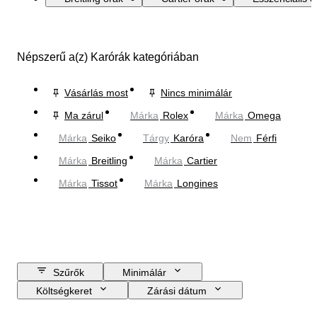
Népszerű a(z) Karórák kategóriában
Vásárlás most
Nincs minimálár
Ma zárul
Márka
Rolex
Márka
Omega
Márka
Seiko
Tárgy
Karóra
Nem
Férfi
Márka
Breitling
Márka
Cartier
Márka
Tissot
Márka
Longines
Szűrők
Minimálár
Költségkeret
Zárási dátum
Helyszín
Márka